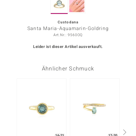
ors Edition
ana
Custodana
Santa Maria-Aquamarin-Goldring
Art.Nr.: 9560OQ
Prince Designs
Leider ist dieser Artikel ausverkauft.
o
Ähnlicher Schmuck
Chic
insell
n Vogue
 Show
o Paraíso
Classics
16-21
17-20