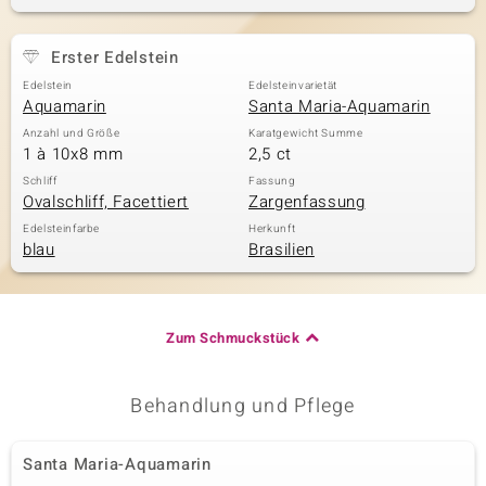
Erster Edelstein
& Classics
Edelstein
Edelsteinvarietät
Aquamarin
Santa Maria-Aquamarin
Minerale
Anzahl und Größe
Karatgewicht Summe
1 à 10x8 mm
2,5 ct
Schliff
Fassung
Ovalschliff, Facettiert
Zargenfassung
Edelsteinfarbe
Herkunft
blau
Brasilien
Zum Schmuckstück
Behandlung und Pflege
Santa Maria-Aquamarin