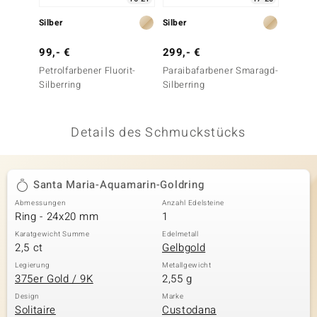
 JUWELO
Silber
Silber
Silber
remonti
99,- €
299,- €
99,- 
Petrolfarbener Fluorit-
Paraibafarbener Smaragd-
Himmel
uca
Silberring
Silberring
Silberr
no Collection
Details des Schmuckstücks
ENTS BY DE MELO
va
Santa Maria-Aquamarin-Goldring
otenier
Abmessungen
Anzahl Edelsteine
Ring - 24x20 mm
1
 1894 Collection
Karatgewicht Summe
Edelmetall
2,5 ct
Gelbgold
Legierung
Metallgewicht
375er Gold / 9K
2,55 g
ana
Design
Marke
Solitaire
Custodana