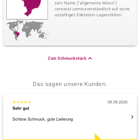
sein Name ("allgemeine Minen")
verweist unmissverständlich auf seine
unzähligen Edelstein-Lagerstätten.
Zum Schmuckstück
Das sagen unsere Kunden:
★
★
★
★
★
08.08.2026
★
★
★
Sehr gut
Sehr g
Schöne Schmuck, gute Lieferung
Schnel