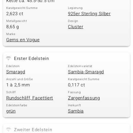
Kette ca. 45.5-50.5 cm
Karatgewicht Summe
Legierung
2,623 ct
925er Sterling Silber
& Classics
Metallgewicht
Design
8,65 g
Cluster
Minerale
Marke
Gems en Vogue
Erster Edelstein
Edelstein
Edelsteinvarietät
Smaragd
Sambia-Smaragd
Anzahl und Größe
Karatgewicht Summe
1 à 2,5 mm
0,117 ct
Schliff
Fassung
Rundschliff, Facettiert
Zargenfassung
Edelsteinfarbe
Herkunft
grün
Sambia
Zweiter Edelstein