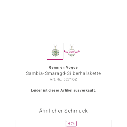
ors Edition
ana
Prince Designs
360°
o
Chic
Gems en Vogue
Sambia-Smaragd-Silberhalskette
insell
Art.Nr.: 5271QZ
n Vogue
Leider ist dieser Artikel ausverkauft.
 Show
Ähnlicher Schmuck
o Paraíso
Classics
-25%