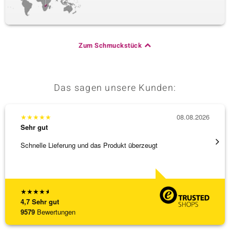
Zum Schmuckstück
Das sagen unsere Kunden:
★
★
★
★
★
08.08.2026
★
★
★
Sehr gut
Sehr g
Schnelle Lieferung und das Produkt überzeugt
Schöne
★
★
★
★
★
4,7
Sehr gut
9579
Bewertungen