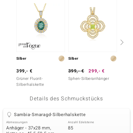
 JUWELO
remonti
uca
no Collection
ENTS BY DE MELO
Silber
Silber
Silber
va
399,- €
399,- €
299,- €
399,-
Grüner Fluorit-
Sphen-Silberanhänger
Sambi
otenier
Silberhalskette
Silber
 1894 Collection
Details des Schmuckstücks
Sambia-Smaragd-Silberhalskette
ana
Abmessungen
Anzahl Edelsteine
Anhäger - 37x28 mm,
85