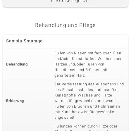
ihre Größe begrenzt.
Karatgewicht Summe
Schliff
0,486 ct
Rundschliff
Fassung
Herkunft
Zargenfassung
Sambia
Behandlung und Pflege
Fünfter Edelstein
Sambia-Smaragd
Edelsteinvarietät
Anzahl und Größe
Zirkon
42 à 1,5 mm
Füllen von Rissen mit farblosen Ölen
und/oder Kunststoffen, Wachsen oder
Karatgewicht Summe
Schliff
0,832 ct
Rundschliff
Behandlung
Harzen und/oder Füllen von
Hohlräumen und Brüchen mit
Fassung
Herkunft
gehärtetem Harz
Zargenfassung
Kambodscha
Zur Verbesserung des Aussehens und
des Einschlussbildes; farblose Öle,
Kunststoffe, Wachse und Harze
Erklärung
werden für gewöhnlich angewandt;
Füllen von Brüchen und Hohlräumen
mit Kunstharz wird für gewöhnlich
angewandt
Füllungen können durch Hitze oder