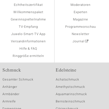
Echtheitszertifikat
Moderatoren
Willkommenspaket
Experten
Gewinnspielteilnahme
Magazine
TV-Empfang
Programmvorschau
Juwelo-Smart-TV App
Newsletter
Versandinformationen
Journal
Hilfe & FAQ
Ringgröße ermitteln
Schmuck
Edelsteine
Gesamter Schmuck
Achatschmuck
Anhänger
Amethystschmuck
Armbänder
Aquamarinschmuck
Armreife
Bernsteinschmuck
Damenringe
Citrinschmuck