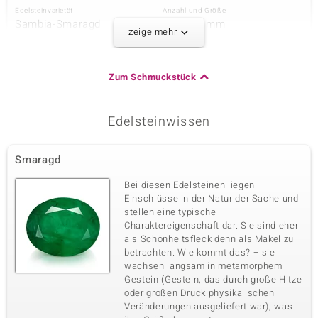
Edelsteinvarietät
Anzahl und Größe
Sambia-Smaragd
18 à 2,3 mm
zeige mehr
Karatgewicht Summe
Schliff
0,972 ct
Rundschliff
Fassung
Herkunft
Zum Schmuckstück
Zargenfassung
Sambia
Edelsteinwissen
Dritter Edelstein
Edelsteinvarietät
Anzahl und Größe
Smaragd
Sambia-Smaragd
6 à 2 mm
Karatgewicht Summe
Schliff
Bei diesen Edelsteinen liegen
0,216 ct
Rundschliff
Einschlüsse in der Natur der Sache und
stellen eine typische
Fassung
Herkunft
Zargenfassung
Sambia
Charaktereigenschaft dar. Sie sind eher
als Schönheitsfleck denn als Makel zu
betrachten. Wie kommt das? – sie
wachsen langsam in metamorphem
Vierter Edelstein
Gestein (Gestein, das durch große Hitze
Edelsteinvarietät
Anzahl und Größe
oder großen Druck physikalischen
Sambia-Smaragd
18 à 1,8 mm
Veränderungen ausgeliefert war), was