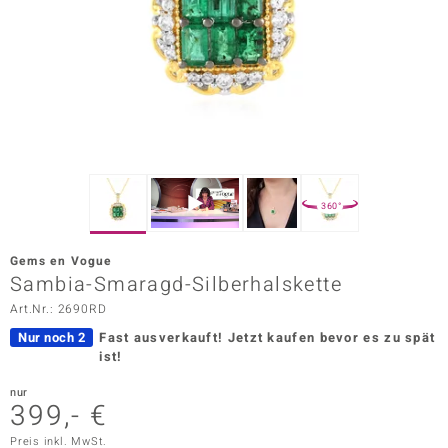
ors Edition
ana
Prince Designs
o
360°
Chic
Gems en Vogue
insell
Sambia-Smaragd-Silberhalskette
Art.Nr.: 2690RD
n Vogue
Nur noch 2
Fast ausverkauft!
Jetzt kaufen bevor es zu spät
 Show
ist!
o Paraíso
nur
399,- €
Classics
Preis inkl. MwSt.