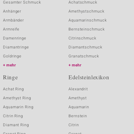
Gesamter Schmuck
Achatschmuck
Anhänger
Amethystschmuck
Armbänder
Aquamarinschmuck
Armreife
Bernsteinschmuck
Damenringe
Citrinschmuck
Diamantringe
Diamantschmuck
Goldringe
Granatschmuck
mehr
mehr
Ringe
Edelsteinlexikon
Achat Ring
Alexandrit
Amethyst Ring
Amethyst
Aquamarin Ring
Aquamarin
Citrin Ring
Bernstein
Diamant Ring
Citrin
Granat Ring
Granat