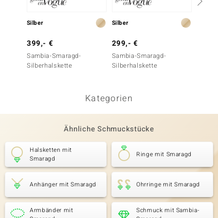
199,-
Silber
Silber
Rubelli
399,- €
299,- €
Sambia-Smaragd-
Sambia-Smaragd-
Silberhalskette
Silberhalskette
Kategorien
Ähnliche Schmuckstücke
Halsketten mit
Ringe mit Smaragd
Smaragd
Anhänger mit Smaragd
Ohrringe mit Smaragd
Armbänder mit
Schmuck mit Sambia-