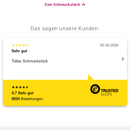
Zum Schmuckstück
Das sagen unsere Kunden:
★
★
★
★
★
05.08.2026
★
★
★
Sehr gut
Sehr g
Tolles Schmuckstück
Ich ha
werden
[ weite
★
★
★
★
★
4,7
Sehr gut
9524
Bewertungen