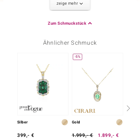
zeige mehr
Edelsteinvarietät
Anzahl und Größe
Zirkon
4 à 2 mm
Karatgewicht Summe
Schliff
Zum Schmuckstück
0,18 ct
Rundschliff
Fassung
Herkunft
Krappenfassung
Kambodscha
Ähnlicher Schmuck
-5%
Dritter Edelstein
Edelsteinvarietät
Anzahl und Größe
Zirkon
16 à 1,5 mm
Karatgewicht Summe
Schliff
0,302 ct
Rundschliff
Fassung
Herkunft
Krappenfassung
Kambodscha
Silber
Gold
Silber
399,- €
1.999,- €
1.899,- €
499,-