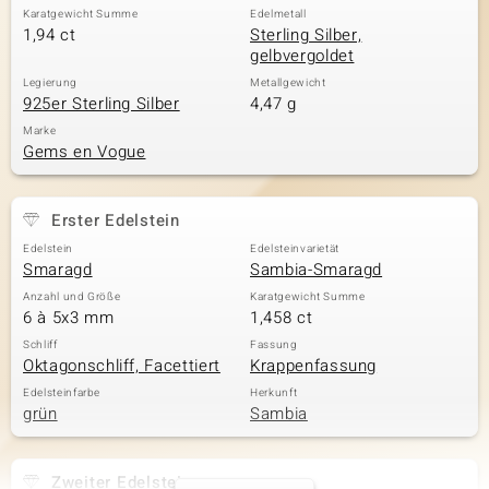
Karatgewicht Summe
Edelmetall
1,94 ct
Sterling Silber,
gelbvergoldet
Legierung
Metallgewicht
925er Sterling Silber
4,47 g
Marke
Gems en Vogue
Erster Edelstein
Edelstein
Edelsteinvarietät
Smaragd
Sambia-Smaragd
Anzahl und Größe
Karatgewicht Summe
6 à 5x3 mm
1,458 ct
Schliff
Fassung
Oktagonschliff, Facettiert
Krappenfassung
Edelsteinfarbe
Herkunft
grün
Sambia
Zweiter Edelstein