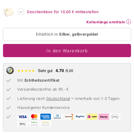
 JUWELO
Geschenkbox für
10,00 €
mitbestellen
remonti
Kettenlänge ermitteln
uca
Erhältlich in
Silber, gelbvergoldet
no Collection
In den Warenkorb
ENTS BY DE MELO
va
4.70
★
★
★
★
★
Sehr gut
/5.00
Mit
Echtheitszertifikat
otenier
Versandkostenfrei ab 99,- €
 1894 Collection
Lieferung nach
Deutschland
innerhalb von 1-3 Tagen
Hauseigener Kundenservice
ana