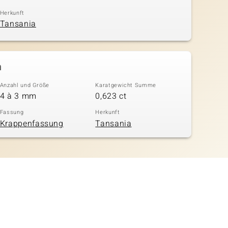
Herkunft
Tansania
n
Anzahl und Größe
Karatgewicht Summe
4 à 3 mm
0,623 ct
Fassung
Herkunft
Krappenfassung
Tansania