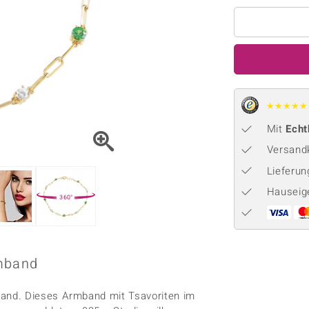
Onyx
Peridot
ns
♦ Silberhalsketten
TPC
Rhodolith
Spektro
k
♦ Silberohrringe
Trends & Classics
Türkis
Turmal
♦ Silberanhänger
Vitale Minerale
n
Platinschmuck
Blau
Grün
★
★
★
★
★
Mit
Echt
Versandk
Lieferu
Hauseig
360°
rmband
and. Dieses Armband mit Tsavoriten im