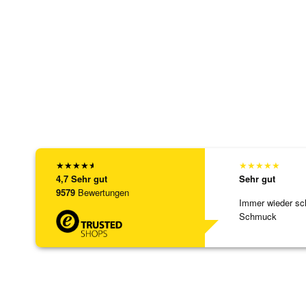
★
★
★
★
★
★
★
★
★
★
4,7
Sehr gut
Sehr gut
9579
Bewertungen
Immer wieder sc
Schmuck