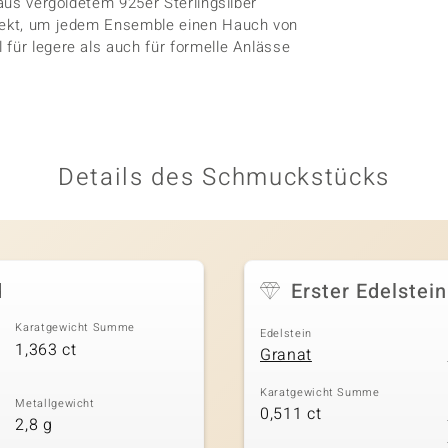
 aus vergoldetem 925er Sterlingsilber
rfekt, um jedem Ensemble einen Hauch von
 für legere als auch für formelle Anlässe
.
Details des Schmuckstücks
d
Erster Edelstein
Karatgewicht Summe
Edelstein
1,363 ct
Granat
Karatgewicht Summe
Metallgewicht
0,511 ct
2,8 g