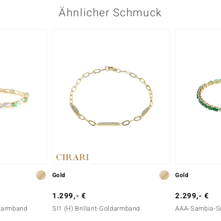
Ähnlicher Schmuck
Gold
Gold
1.299,- €
2.299,- €
rarmband
SI1 (H) Brillant-Goldarmband
AAA-Sambia-S