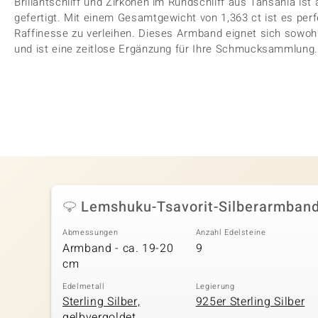
Brillantschliff und Zirkonen im Rundschliff aus Tansania ist
gefertigt. Mit einem Gesamtgewicht von 1,363 ct ist es pe
Raffinesse zu verleihen. Dieses Armband eignet sich sowohl
und ist eine zeitlose Ergänzung für Ihre Schmucksammlung
Lemshuku-Tsavorit-Silberarmban
Abmessungen
Anzahl Edelsteine
Armband - ca. 19-20
9
cm
Edelmetall
Legierung
Sterling Silber,
925er Sterling Silber
gelbvergoldet