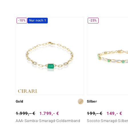
-10%
Nur noch 1
-25%
Gold
Silber
1.999,- €
1.799,- €
199,- €
149,- €
AAA-Sambia-Smaragd-Goldarmband
Socoto-Smaragd-Silbe