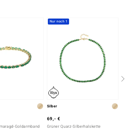
Nur noch 1
-14%
Silber
Gold
69,- €
6.999
maragd-Goldarmband
Grüner Quarz-Silberhalskette
AAA-S