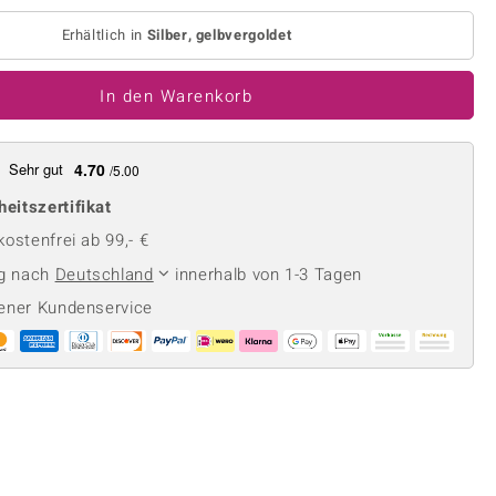
Perle
Ringgröße ermitteln
lith
Spinell
Erhältlich in
Silber, gelbvergoldet
in
Zirkon
In den Warenkorb
Gelb
Sehr gut
4.70
/5.00
heitszertifikat
ostenfrei ab 99,- €
ng nach
Deutschland
innerhalb von 1-3 Tagen
ener Kundenservice