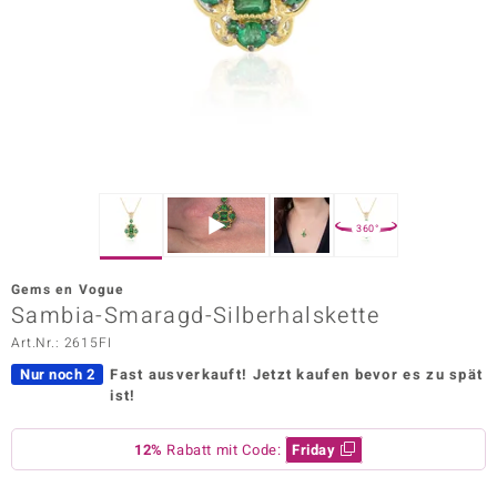
ors Edition
ana
Prince Designs
o
360°
Chic
Gems en Vogue
insell
Sambia-Smaragd-Silberhalskette
Art.Nr.: 2615FI
n Vogue
Nur noch 2
Fast ausverkauft!
Jetzt kaufen bevor es zu spät
 Show
ist!
o Paraíso
12%
Rabatt mit Code:
Friday
Classics