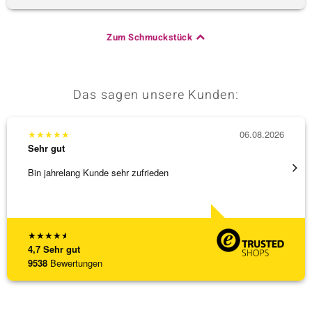
Zum Schmuckstück
Das sagen unsere Kunden:
★
★
★
★
★
06.08.2026
★
★
★
Sehr gut
Sehr g
Bin jahrelang Kunde sehr zufrieden
Top Qu
★
★
★
★
★
4,7
Sehr gut
9538
Bewertungen