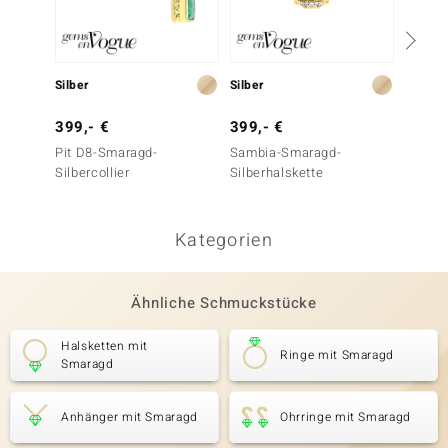
Silber
Silber
Silber
399,- €
399,- €
499,-
Pit D8-Smaragd-
Sambia-Smaragd-
Pit D8
Silbercollier
Silberhalskette
Silber
Kategorien
Ähnliche Schmuckstücke
Halsketten mit
Ringe mit Smaragd
Smaragd
Anhänger mit Smaragd
Ohrringe mit Smaragd