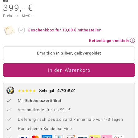
nur
399,- €
 JUWELO
Preis inkl. MwSt.
remonti
Geschenkbox für
10,00 €
mitbestellen
uca
Kettenlänge ermitteln
no Collection
Erhältlich in
Silber, gelbvergoldet
ENTS BY DE MELO
In den Warenkorb
va
otenier
4.70
★
★
★
★
★
Sehr gut
/5.00
 1894 Collection
Mit
Echtheitszertifikat
Versandkostenfrei ab 99,- €
Lieferung nach
Deutschland
innerhalb von 1-3 Tagen
ana
Hauseigener Kundenservice