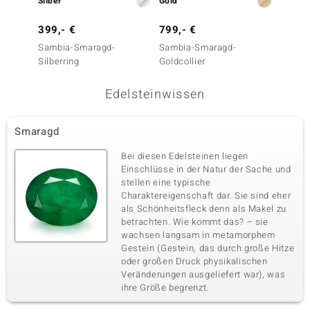
Silber
Gold
Silber
Edelsteinvarietät
Anzahl und Größe
Sambia-Smaragd
1 à 3,3 mm
399,- €
799,- €
399,-
Karatgewicht Summe
Sambia-Smaragd-
Schliff
Sambia-Smaragd-
Sambi
0,135 ct
Rundschliff
Silberring
Goldcollier
Silber
Fassung
Herkunft
Krappenfassung
Sambia
Edelsteinwissen
Smaragd
Fünfter Edelstein
Edelsteinvarietät
Anzahl und Größe
Bei diesen Edelsteinen liegen
Sambia-Smaragd
4 à 1,5 mm
Einschlüsse in der Natur der Sache und
stellen eine typische
Karatgewicht Summe
Schliff
0,054 ct
Rundschliff
Charaktereigenschaft dar. Sie sind eher
als Schönheitsfleck denn als Makel zu
Fassung
Herkunft
betrachten. Wie kommt das? – sie
Krappenfassung
Sambia
wachsen langsam in metamorphem
Gestein (Gestein, das durch große Hitze
oder großen Druck physikalischen
Veränderungen ausgeliefert war), was
ihre Größe begrenzt.