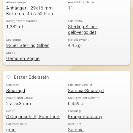
Abmessungen
Anzahl Edelsteine
Anhänger - 29x16 mm,
11
Kette ca. 45.5-50.5 cm
Karatgewicht Summe
Edelmetall
1,332 ct
Sterling Silber,
gelbvergoldet
Legierung
Metallgewicht
925er Sterling Silber
4,45 g
Marke
Gems en Vogue
Erster Edelstein
Edelstein
Edelsteinvarietät
Smaragd
Sambia-Smaragd
Anzahl und Größe
Karatgewicht Summe
2 à 5x3 mm
0,459 ct
Schliff
Fassung
Oktagonschliff, Facettiert
Krappenfassung
Edelsteinfarbe
Herkunft
grün
Sambia