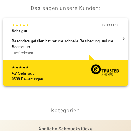
Das sagen unsere Kunden:
★
★
★
★
★
06.08.2026
★
★
★
Sehr gut
Sehr g
Besonders gefallen hat mir die schnelle Bearbeitung und die
Top Qu
Bearbeitun
[ weiterlesen ]
★
★
★
★
★
4,7
Sehr gut
9538
Bewertungen
Kategorien
Ähnliche Schmuckstücke