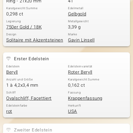
Ring - 21x20 mm
41
Karatgewicht Summe
Edelmetall
0,298 ct
Gelbgold
& Classics
Legierung
Metallgewicht
750er Gold / 18K
3,39 g
Minerale
Design
Marke
Solitaire mit Akzentsteinen
Gavin Linsell
Erster Edelstein
Edelstein
Edelsteinvarietät
Beryll
Roter Beryll
Anzahl und Größe
Karatgewicht Summe
1 à 4,2x3,4 mm
0,162 ct
Schliff
Fassung
Ovalschliff, Facettiert
Krappenfassung
Edelsteinfarbe
Herkunft
rot
USA
Zweiter Edelstein