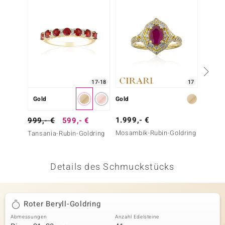
 JUWELO
remonti
uca
no Collection
17-18
17
ENTS BY DE MELO
Gold
Gold
Silber
va
1.999,- €
249,-
999,- €
599,- €
Mosambik-Rubin-Goldring
Tansan
Tansania-Rubin-Goldring
otenier
(Adela 
 1894 Collection
Details des Schmuckstücks
ana
Roter Beryll-Goldring
Abmessungen
Anzahl Edelsteine