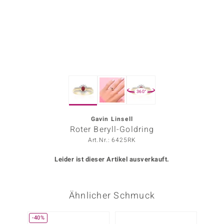
ors Edition
ana
Prince Designs
360°
o
Chic
Gavin Linsell
Roter Beryll-Goldring
insell
Art.Nr.: 6425RK
n Vogue
Leider ist dieser Artikel ausverkauft.
 Show
Ähnlicher Schmuck
o Paraíso
Classics
-40%