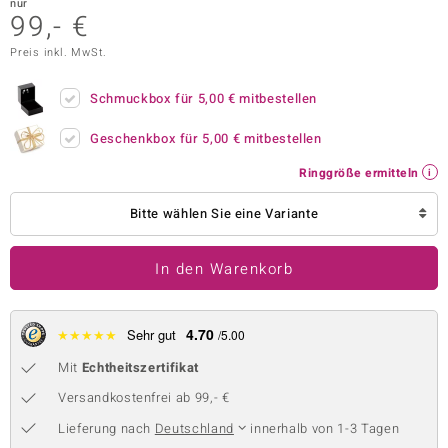
nur
99,- €
 JUWELO
Preis inkl. MwSt.
remonti
Schmuckbox für
5,00 €
mitbestellen
uca
Geschenkbox für
5,00 €
mitbestellen
no Collection
Ringgröße ermitteln
ENTS BY DE MELO
Bitte wählen Sie eine Variante
va
In den Warenkorb
otenier
 1894 Collection
4.70
★
★
★
★
★
Sehr gut
/5.00
Mit
Echtheitszertifikat
ana
Versandkostenfrei ab 99,- €
Lieferung nach
Deutschland
innerhalb von 1-3 Tagen