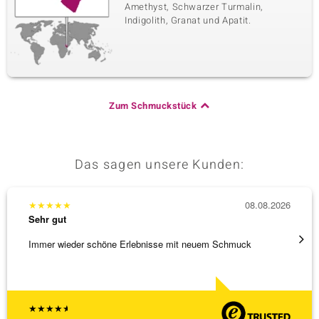
Amethyst, Schwarzer Turmalin,
Indigolith, Granat und Apatit.
Zum Schmuckstück
Das sagen unsere Kunden:
★
★
★
★
★
08.08.2026
★
★
★
Sehr gut
Sehr g
Immer wieder schöne Erlebnisse mit neuem Schmuck
Schnel
★
★
★
★
★