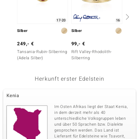
Krappenfassung
Kambodscha
17-20
16
Vierter Edelstein
Silber
Silber
Gold
Edelsteinvarietät
Anzahl und Größe
Zirkon
24 à 1,5 mm
249,- €
99,- €
699,-
Karatgewicht Summe
Schliff
0,449 ct
Rundschliff
Tansania-Rubin-Silberring
Rift Valley-Rhodolith-
Rift Va
(Adela Silber)
Silberring
Goldri
Fassung
Herkunft
Krappenfassung
Kambodscha
Herkunft erster Edelstein
Kenia
Im Osten Afrikas liegt der Staat Kenia,
in dem derzeit mehr als 40
unterschiedliche Volksgruppen leben
und über 50 Sprachen bzw. Dialekte
gesprochen werden. Das Land ist
Lieferant für Edelsteine wie Tsavorit,