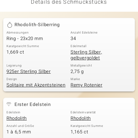
Details des Schmuckstücks
Rhodolith-Silberring
Abmessungen
Anzahl Edelsteine
Ring - 23x20 mm
34
Karatgewicht Summe
Edelmetall
1,669 ct
Sterling Silber,
gelbvergoldet
Legierung
Metallgewicht
925er Sterling Silber
2,75 g
Design
Marke
Solitaire mit Akzentsteinen
Remy Rotenier
Erster Edelstein
Edelstein
Edelsteinvarietät
Rhodolith
Rhodolith
Anzahl und Größe
Karatgewicht Summe
1 à 6,5 mm
1,165 ct