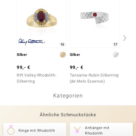
16
17
Silber
Silber
Silber
99,- €
99,- €
69,- 
Rift Valley-Rhodolith-
Tansania-Rubin-Silberring
Mosamb
Silberring
(de Melo Essence)
Silberr
Kategorien
Ähnliche Schmuckstücke
Anhänger mit
Ringe mit Rhodolith
Rhodolith