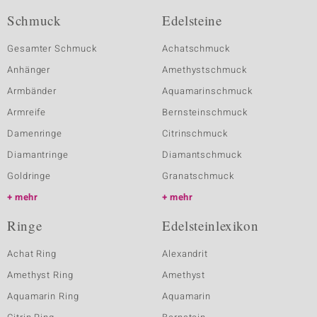
Schmuck
Edelsteine
Gesamter Schmuck
Achatschmuck
Anhänger
Amethystschmuck
Armbänder
Aquamarinschmuck
Armreife
Bernsteinschmuck
Damenringe
Citrinschmuck
Diamantringe
Diamantschmuck
Goldringe
Granatschmuck
mehr
mehr
Ringe
Edelsteinlexikon
Achat Ring
Alexandrit
Amethyst Ring
Amethyst
Aquamarin Ring
Aquamarin