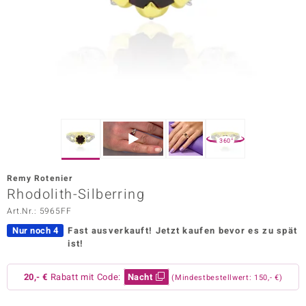
ors Edition
ana
Prince Designs
o
360°
Chic
Remy Rotenier
insell
Rhodolith-Silberring
Art.Nr.: 5965FF
n Vogue
Nur noch 4
Fast ausverkauft!
Jetzt kaufen bevor es zu spät
 Show
ist!
o Paraíso
20,- €
Rabatt mit Code:
Nacht
(Mindestbestellwert: 150,- €)
Classics