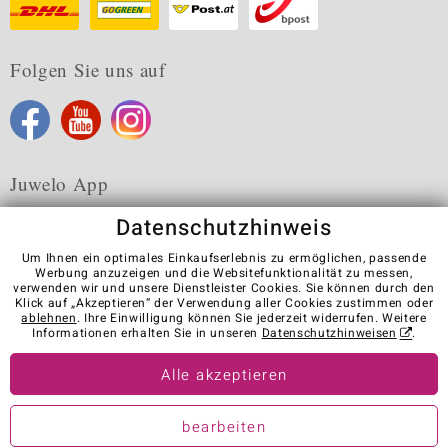
Folgen Sie uns auf
Juwelo App
Datenschutzhinweis
Um Ihnen ein optimales Einkaufserlebnis zu ermöglichen, passende
Werbung anzuzeigen und die Websitefunktionalität zu messen,
verwenden wir und unsere Dienstleister Cookies. Sie können durch den
Karriere
AGB
Datenschutz
Cookies
Impressum
Klick auf „Akzeptieren“ der Verwendung aller Cookies zustimmen oder
Kontakt
Vertrag widerrufen
ablehnen
. Ihre Einwilligung können Sie jederzeit widerrufen. Weitere
Informationen erhalten Sie in unseren
Datenschutzhinweisen
.
Visit our stores in other countries:
Alle akzeptieren
© Juwelo Deutschland GmbH (ein Tochterunternehmen der elumeo
bearbeiten
SE)