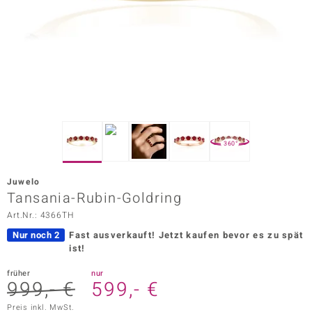
ors Edition
ana
Prince Designs
o
360°
Chic
Juwelo
insell
Tansania-Rubin-Goldring
Art.Nr.: 4366TH
n Vogue
Nur noch 2
Fast ausverkauft!
Jetzt kaufen bevor es zu spät
 Show
ist!
o Paraíso
früher
nur
999,- €
599,- €
Classics
Preis inkl. MwSt.