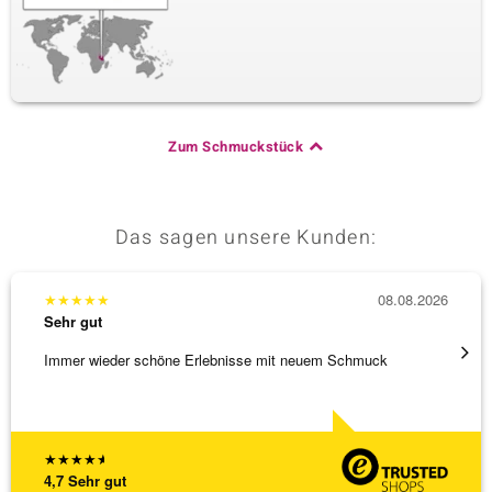
Zum Schmuckstück
Das sagen unsere Kunden:
★
★
★
★
★
08.08.2026
★
★
★
Sehr gut
Sehr g
Immer wieder schöne Erlebnisse mit neuem Schmuck
Schöne
★
★
★
★
★
4,7
Sehr gut