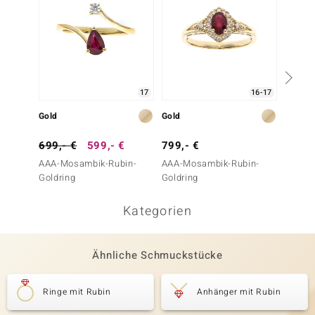
17
16-17
Gold
Gold
Gold
699,- €
599,- €
799,- €
399,-
AAA-Mosambik-Rubin-
AAA-Mosambik-Rubin-
Edelrot
Goldring
Goldring
Kategorien
Ähnliche Schmuckstücke
Ringe mit Rubin
Anhänger mit Rubin