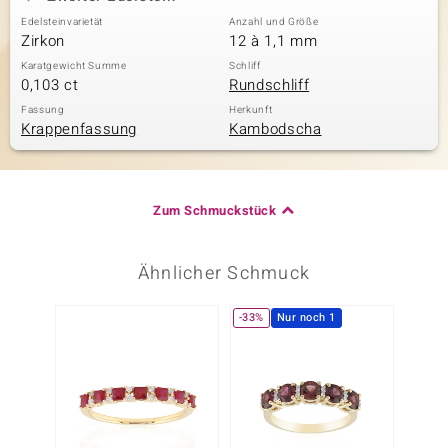
Edelsteinvarietät
Anzahl und Größe
Zirkon
12 à 1,1 mm
Karatgewicht Summe
Schliff
0,103 ct
Rundschliff
Fassung
Herkunft
Krappenfassung
Kambodscha
Zum Schmuckstück
Ähnlicher Schmuck
-33%
Nur noch 1