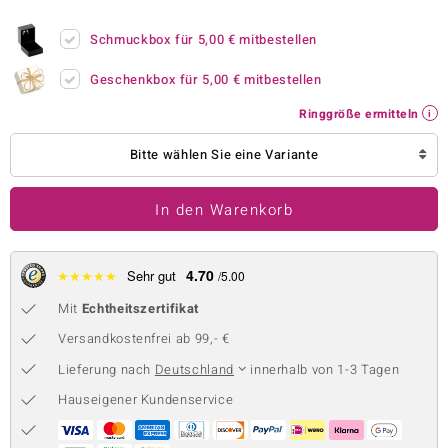
 JUWELO
Schmuckbox für
5,00 €
mitbestellen
remonti
Geschenkbox für
5,00 €
mitbestellen
uca
Ringgröße ermitteln
no Collection
Bitte wählen Sie eine Variante
ENTS BY DE MELO
In den Warenkorb
va
otenier
4.70
★
★
★
★
★
Sehr gut
/5.00
Mit
Echtheitszertifikat
 1894 Collection
Versandkostenfrei ab 99,- €
Lieferung nach
Deutschland
innerhalb von 1-3 Tagen
ana
Hauseigener Kundenservice