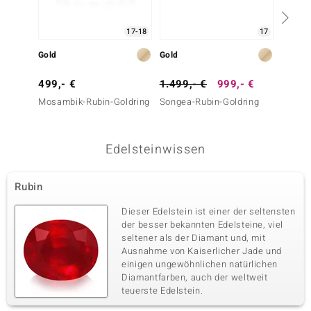
17-18
17
Gold
Gold
Gold
499,- €
1.499,- €
999,- €
799,-
Mosambik-Rubin-Goldring
Songea-Rubin-Goldring
AAA-Br
Rubelli
Edelsteinwissen
Rubin
Dieser Edelstein ist einer der seltensten
der besser bekannten Edelsteine, viel
seltener als der Diamant und, mit
Ausnahme von Kaiserlicher Jade und
einigen ungewöhnlichen natürlichen
Diamantfarben, auch der weltweit
teuerste Edelstein.