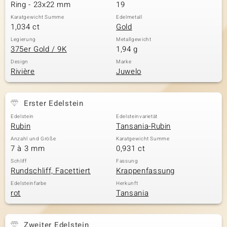
Ring - 23x22 mm
19
Karatgewicht Summe
Edelmetall
1,034 ct
Gold
Legierung
Metallgewicht
375er Gold / 9K
1,94 g
Design
Marke
Rivière
Juwelo
Erster Edelstein
Edelstein
Edelsteinvarietät
Rubin
Tansania-Rubin
Anzahl und Größe
Karatgewicht Summe
7 à 3 mm
0,931 ct
Schliff
Fassung
Rundschliff, Facettiert
Krappenfassung
Edelsteinfarbe
Herkunft
rot
Tansania
Zweiter Edelstein