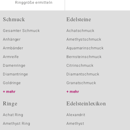
Ringgröße ermitteln
Schmuck
Edelsteine
Gesamter Schmuck
Achatschmuck
Anhänger
Amethystschmuck
Armbänder
Aquamarinschmuck
Armreife
Bernsteinschmuck
Damenringe
Citrinschmuck
Diamantringe
Diamantschmuck
Goldringe
Granatschmuck
mehr
mehr
Ringe
Edelsteinlexikon
Achat Ring
Alexandrit
Amethyst Ring
Amethyst