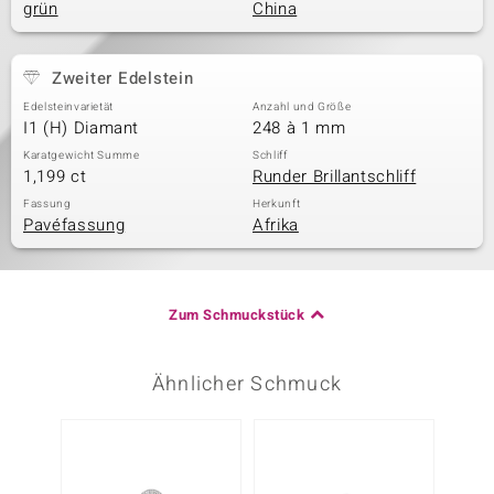
grün
China
Zweiter Edelstein
Edelsteinvarietät
Anzahl und Größe
I1 (H) Diamant
248 à 1 mm
Karatgewicht Summe
Schliff
1,199 ct
Runder Brillantschliff
Fassung
Herkunft
Pavéfassung
Afrika
Zum Schmuckstück
Ähnlicher Schmuck
-17%