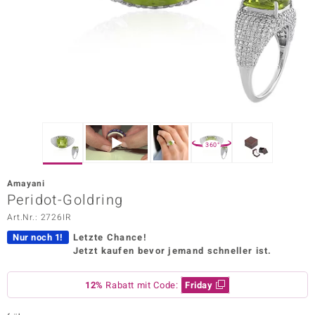
ors Edition
ana
Prince Designs
o
360°
Chic
Amayani
insell
Peridot-Goldring
Art.Nr.: 2726IR
n Vogue
Nur noch 1!
Letzte Chance!
 Show
Jetzt kaufen bevor jemand schneller ist.
o Paraíso
12%
Rabatt mit Code:
Friday
Classics