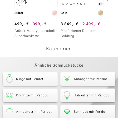
17
Silber
Gold
Gold
499,- €
399,- €
3.849,- €
2.499,- €
1.999
Grüner Maniry-Labradorit-
Pinkfarbener Diaspor-
Pinkfa
Silberhalskette
Goldring
Goldri
Kategorien
Ähnliche Schmuckstücke
Ringe mit Peridot
Anhänger mit Peridot
Ohrringe mit Peridot
Halsketten mit Peridot
Armbänder mit Peridot
Schmuck mit Peridot