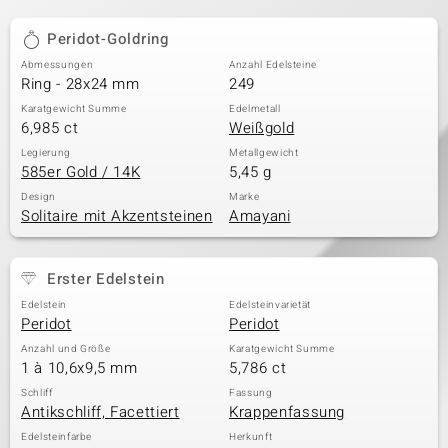
Peridot-Goldring
Abmessungen
Anzahl Edelsteine
Ring - 28x24 mm
249
Karatgewicht Summe
Edelmetall
6,985 ct
Weißgold
Legierung
Metallgewicht
585er Gold / 14K
5,45 g
Design
Marke
Solitaire mit Akzentsteinen
Amayani
Erster Edelstein
Edelstein
Edelsteinvarietät
Peridot
Peridot
Anzahl und Größe
Karatgewicht Summe
1 à 10,6x9,5 mm
5,786 ct
Schliff
Fassung
Antikschliff, Facettiert
Krappenfassung
Edelsteinfarbe
Herkunft