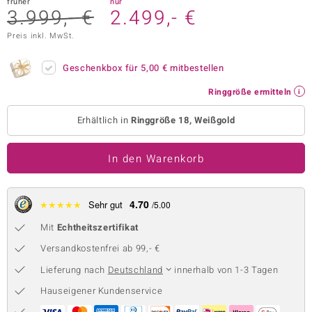
früher
nur
3.999,- €
2.499,- €
 JUWELO
Preis inkl. MwSt.
remonti
Geschenkbox für
5,00 €
mitbestellen
uca
Ringgröße ermitteln
no Collection
Erhältlich in
Ringgröße 18, Weißgold
ENTS BY DE MELO
In den Warenkorb
va
otenier
4.70
★
★
★
★
★
Sehr gut
/5.00
 1894 Collection
Mit
Echtheitszertifikat
Versandkostenfrei ab 99,- €
Lieferung nach
Deutschland
innerhalb von 1-3 Tagen
ana
Hauseigener Kundenservice