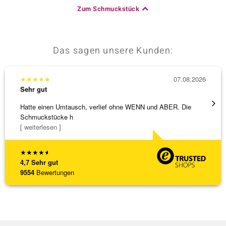
Zum Schmuckstück
Das sagen unsere Kunden:
★
★
★
★
★
07.08.2026
★
★
★
Sehr gut
Sehr g
Hatte einen Umtausch, verlief ohne WENN und ABER. Die
Die Wa
Schmuckstücke h
[ weiterlesen ]
★
★
★
★
★
4,7
Sehr gut
9554
Bewertungen