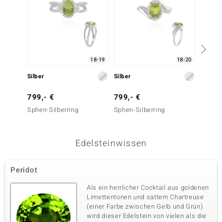
18-19
18-20
Silber
Silber
Gold
799,- €
799,- €
2.999
Sphen-Silberring
Sphen-Silberring
Perido
Edelsteinwissen
Peridot
Als ein herrlicher Cocktail aus goldenen
Limettentonen und sattem Chartreuse
(einer Farbe zwischen Gelb und Grün)
wird dieser Edelstein von vielen als die