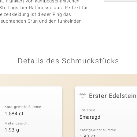
ält. Flankiert von kambodschanischen
terlingsilber Raffinesse aus. Perfekt für
izeitkleidung ist dieser Ring das
 leuchtenden Grün und den funkelnden
Details des Schmuckstücks
Erster Edelstein
Karatgewicht Summe
Edelstein
1,584 ct
Smaragd
Metallgewicht
1,93 g
Karatgewicht Summe
1,32 ct