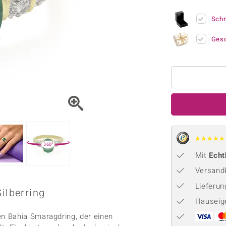
Onyx
Peridot
ns
♦ Silberhalsketten
TPC
Rhodolith
Spektro
Sch
k
♦ Silberohrringe
Trends & Classics
Türkis
Turmal
♦ Silberanhänger
Vitale Minerale
Ges
n
Platinschmuck
Blau
Grün
★
★
★
★
★
360°
Mit
Echt
Versandk
Lieferu
ilberring
Hauseig
n Bahia Smaragdring, der einen