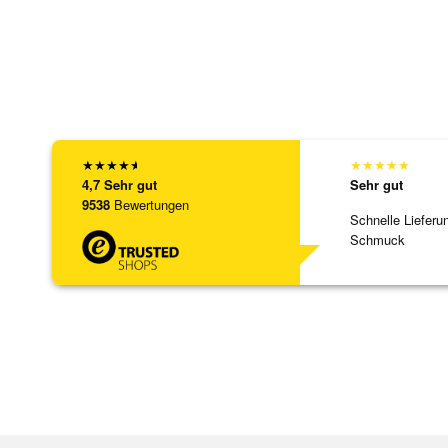
★
★
★
★
★
★
★
★
★
★
4,7
Sehr gut
Sehr gut
9538
Bewertungen
Schnelle Lieferu
Schmuck