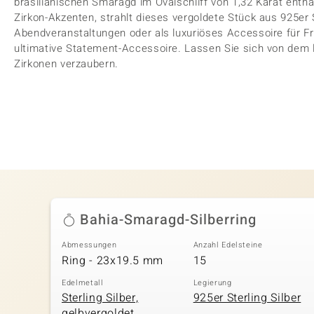
brasilianischen Smaragd im Ovalschliff von 1,32 Karat enth
Zirkon-Akzenten, strahlt dieses vergoldete Stück aus 925er S
Abendveranstaltungen oder als luxuriöses Accessoire für Fre
ultimative Statement-Accessoire. Lassen Sie sich von dem
Zirkonen verzaubern.
Bahia-Smaragd-Silberring
Abmessungen
Anzahl Edelsteine
Ring - 23x19.5 mm
15
Edelmetall
Legierung
Sterling Silber,
925er Sterling Silber
gelbvergoldet