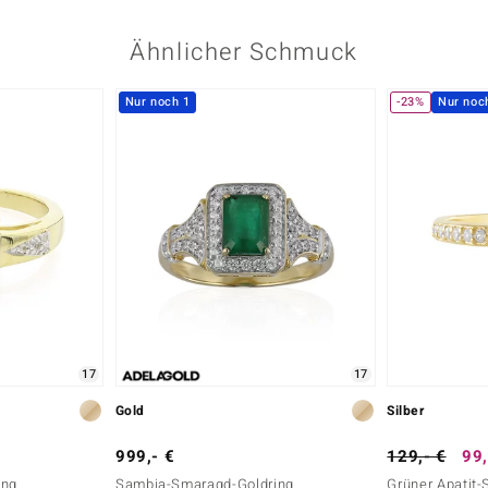
Ähnlicher Schmuck
Nur noch 1
-23%
Nur noc
17
17
Gold
Silber
999,- €
129,- €
99,
ing
Sambia-Smaragd-Goldring
Grüner Apatit-S