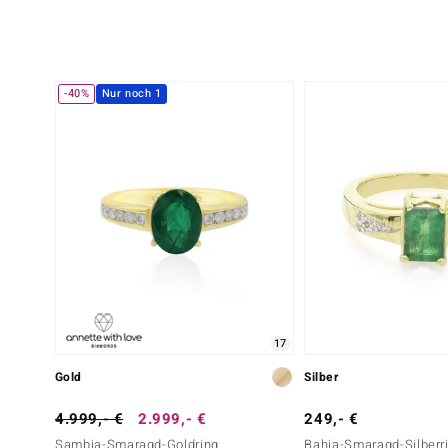
-40%
Nur noch 1
17
Gold
Silber
4.999,- €
2.999,- €
249,- €
Sambia-Smaragd-Goldring
Bahia-Smaragd-Silberr