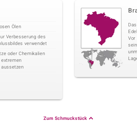
Bra
Das 
losen Ölen
Edel
zur Verbesserung des
Vor
lussbildes verwendet
sei
unm
tze oder Chemikalien
Lag
n extremen
 aussetzen
Zum Schmuckstück