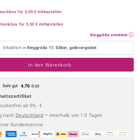
Perle
Ringgröße ermitteln
lith
Spinell
muckbox für
5,00 €
mitbestellen
in
Zirkon
chenkbox für
5,00 €
mitbestellen
Ringgröße ermitteln
Gelb
Erhältlich in
Ringgröße 17, Silber, gelbvergoldet
In den Warenkorb
Sehr gut
4.70
/5.00
heitszertifikat
ostenfrei ab 99,- €
ng nach
Deutschland
innerhalb von 1-3 Tagen
ener Kundenservice