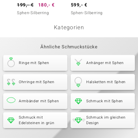
199,- €
180,- €
599,- €
349,-
Sphen-Silberring
Sphen-Silberring
Sphen-
Kategorien
Ähnliche Schmuckstücke
Ringe mit Sphen
Anhänger mit Sphen
Ohrringe mit Sphen
Halsketten mit Sphen
Armbänder mit Sphen
Schmuck mit Sphen
Schmuck mit
Schmuck im gleichen
Edelsteinen in grün
Design