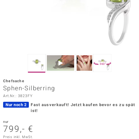
ors Edition
ana
Prince Designs
o
360°
Chic
Chefsache
insell
Sphen-Silberring
Art.Nr.: 3823FY
n Vogue
Nur noch 2
Fast ausverkauft!
Jetzt kaufen bevor es zu spät
 Show
ist!
o Paraíso
nur
799,- €
Classics
Preis inkl. MwSt.