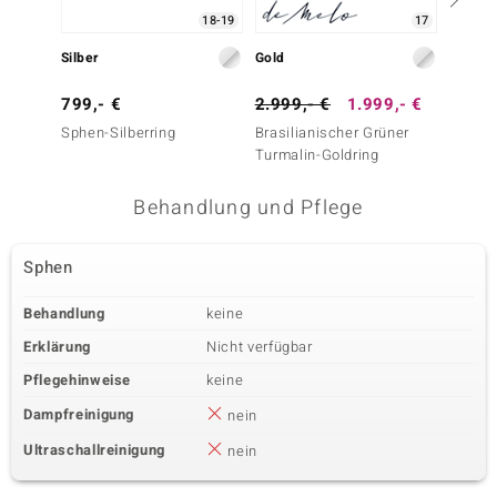
18-19
17
Silber
Gold
Silber
799,- €
2.999,- €
1.999,- €
199,-
Sphen-Silberring
Brasilianischer Grüner
Sphen-
Turmalin-Goldring
Behandlung und Pflege
Sphen
Behandlung
keine
Erklärung
Nicht verfügbar
Pflegehinweise
keine
Dampfreinigung
nein
Ultraschallreinigung
nein