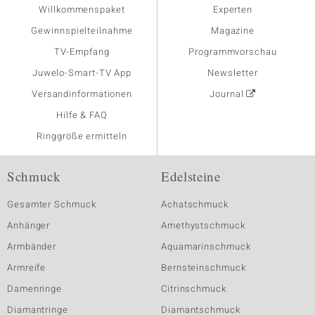
Willkommenspaket
Experten
Gewinnspielteilnahme
Magazine
TV-Empfang
Programmvorschau
Juwelo-Smart-TV App
Newsletter
Versandinformationen
Journal
Hilfe & FAQ
Ringgröße ermitteln
Schmuck
Edelsteine
Gesamter Schmuck
Achatschmuck
Anhänger
Amethystschmuck
Armbänder
Aquamarinschmuck
Armreife
Bernsteinschmuck
Damenringe
Citrinschmuck
Diamantringe
Diamantschmuck