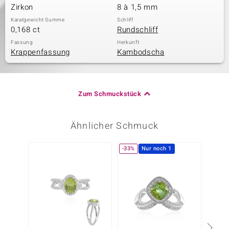
Zirkon
8 à 1,5 mm
Karatgewicht Summe
Schliff
0,168 ct
Rundschliff
Fassung
Herkunft
Krappenfassung
Kambodscha
Zum Schmuckstück
Ähnlicher Schmuck
-33%
Nur noch 1