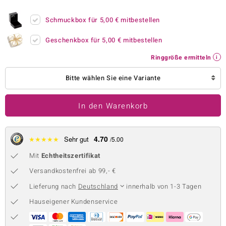
 JUWELO
Schmuckbox für
5,00 €
mitbestellen
remonti
Geschenkbox für
5,00 €
mitbestellen
uca
Ringgröße ermitteln
no Collection
Bitte wählen Sie eine Variante
ENTS BY DE MELO
In den Warenkorb
va
otenier
4.70
★
★
★
★
★
Sehr gut
/5.00
Mit
Echtheitszertifikat
 1894 Collection
Versandkostenfrei ab 99,- €
Lieferung nach
Deutschland
innerhalb von 1-3 Tagen
ana
Hauseigener Kundenservice