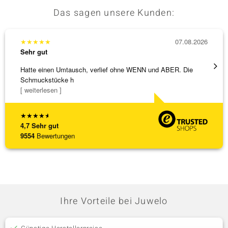
Das sagen unsere Kunden:
★
★
★
★
★
07.08.2026
★
★
★
Sehr gut
Sehr g
Hatte einen Umtausch, verlief ohne WENN und ABER. Die
Alles 
Schmuckstücke h
[ weiterlesen ]
★
★
★
★
★
4,7
Sehr gut
9554
Bewertungen
Ihre Vorteile bei Juwelo