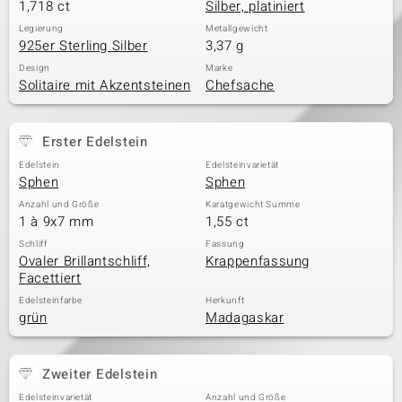
1,718 ct
Silber, platiniert
Legierung
Metallgewicht
925er Sterling Silber
3,37 g
Design
Marke
Solitaire mit Akzentsteinen
Chefsache
Erster Edelstein
Edelstein
Edelsteinvarietät
Sphen
Sphen
Anzahl und Größe
Karatgewicht Summe
1 à 9x7 mm
1,55 ct
Schliff
Fassung
Ovaler Brillantschliff,
Krappenfassung
Facettiert
Edelsteinfarbe
Herkunft
grün
Madagaskar
Zweiter Edelstein
Edelsteinvarietät
Anzahl und Größe