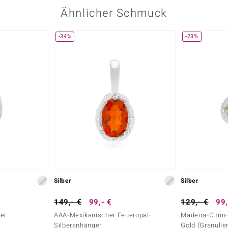
Ähnlicher Schmuck
-34%
-23%
Silber
Silber
149,- €
99,- €
129,- €
99,
ger
AAA-Mexikanischer Feueropal-
Madeira-Citrin
Silberanhänger
Gold (Granulie