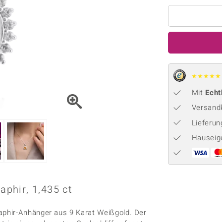
Onyx
Peridot
ns
♦ Silberhalsketten
TPC
Rhodolith
Spektro
k
♦ Silberohrringe
Trends & Classics
Türkis
Turmal
♦ Silberanhänger
Vitale Minerale
n
Platinschmuck
Blau
Grün
★
★
★
★
★
Mit
Echt
Versandk
Lieferu
Hauseig
phir, 1,435 ct
phir-Anhänger aus 9 Karat Weißgold. Der