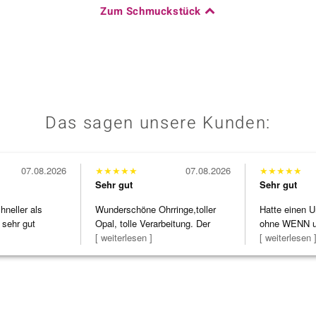
Zum Schmuckstück
Das sagen unsere Kunden:
07.08.2026
★
★
★
★
★
07.08.2026
★
★
★
★
★
Sehr gut
Sehr gut
neller als
Wunderschöne Ohrringe,toller
Hatte einen U
 sehr gut
Opal, tolle Verarbeitung. Der
ohne WENN u
Steg ist e
[ weiterlesen ]
Schmuckstüc
[ weiterlesen 