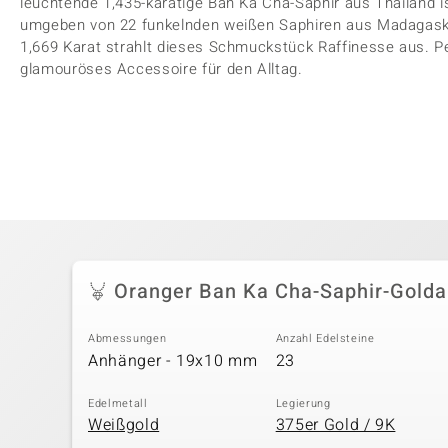
leuchtende 1,435-karätige Ban Ka Cha-Saphir aus Thailand is
umgeben von 22 funkelnden weißen Saphiren aus Madagask
1,669 Karat strahlt dieses Schmuckstück Raffinesse aus. P
glamouröses Accessoire für den Alltag.
Oranger Ban Ka Cha-Saphir-Gold
Abmessungen
Anzahl Edelsteine
Anhänger - 19x10 mm
23
Edelmetall
Legierung
Weißgold
375er Gold / 9K