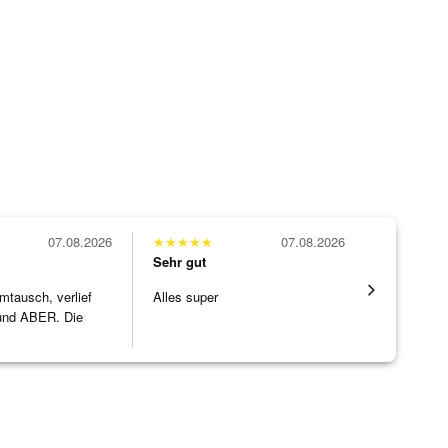
07.08.2026
★
★
★
★
★
07.08.2026
★
★
★
★
★
Sehr gut
Sehr gut
mtausch, verlief
Alles super
Eine Vielf
nd ABER. Die
sonst nirg
ke h
]
zu noc
[ weiterles