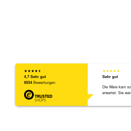
★
★
★
★
★
★
★
★
★
★
4,7
Sehr gut
Sehr gut
9554
Bewertungen
Die Ware kam sch
erwartet. Sie war
verpackt.