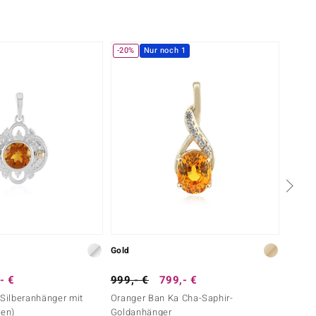
-20%
Nur noch 1
NEU
Gold
Silber
- €
999,- €
799,- €
69,- 
-Silberanhänger mit
Oranger Ban Ka Cha-Saphir-
Orange
ren)
Goldanhänger