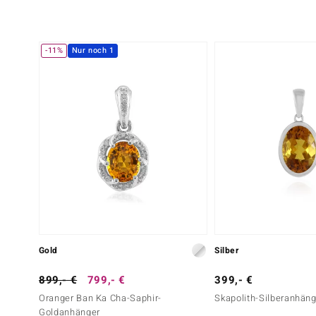
-11%
Nur noch 1
Gold
Silber
899,- €
799,- €
399,- €
Oranger Ban Ka Cha-Saphir-
Skapolith-Silberanhän
Goldanhänger