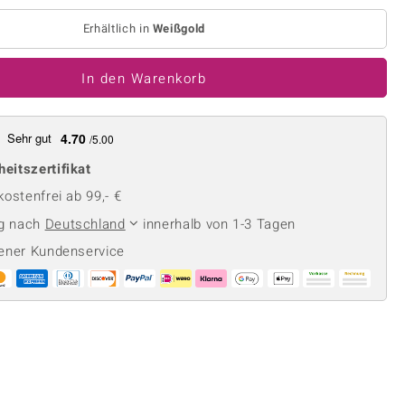
Perle
Ringgröße ermitteln
lith
Spinell
Erhältlich in
Weißgold
in
Zirkon
In den Warenkorb
Gelb
Sehr gut
4.70
/5.00
heitszertifikat
ostenfrei ab 99,- €
ng nach
Deutschland
innerhalb von 1-3 Tagen
ener Kundenservice