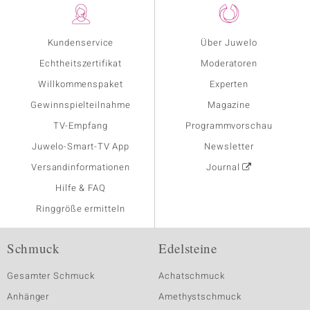
Kundenservice
Über Juwelo
Echtheitszertifikat
Moderatoren
Willkommenspaket
Experten
Gewinnspielteilnahme
Magazine
TV-Empfang
Programmvorschau
Juwelo-Smart-TV App
Newsletter
Versandinformationen
Journal
Hilfe & FAQ
Ringgröße ermitteln
Schmuck
Edelsteine
Gesamter Schmuck
Achatschmuck
Anhänger
Amethystschmuck