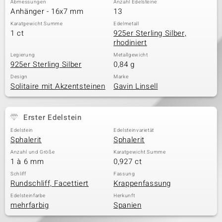
Abmessungen
Anzahl Edelsteine
Anhänger - 16x7 mm
13
Karatgewicht Summe
Edelmetall
1 ct
925er Sterling Silber,
& Classics
rhodiniert
Minerale
Legierung
Metallgewicht
925er Sterling Silber
0,84 g
Design
Marke
Solitaire mit Akzentsteinen
Gavin Linsell
Erster Edelstein
Edelstein
Edelsteinvarietät
Sphalerit
Sphalerit
Anzahl und Größe
Karatgewicht Summe
1 à 6 mm
0,927 ct
Schliff
Fassung
Rundschliff, Facettiert
Krappenfassung
Edelsteinfarbe
Herkunft
mehrfarbig
Spanien