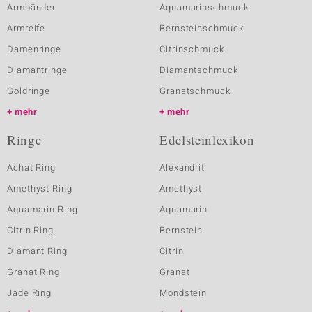
Armbänder
Aquamarinschmuck
Armreife
Bernsteinschmuck
Damenringe
Citrinschmuck
Diamantringe
Diamantschmuck
Goldringe
Granatschmuck
mehr
mehr
Ringe
Edelsteinlexikon
Achat Ring
Alexandrit
Amethyst Ring
Amethyst
Aquamarin Ring
Aquamarin
Citrin Ring
Bernstein
Diamant Ring
Citrin
Granat Ring
Granat
Jade Ring
Mondstein