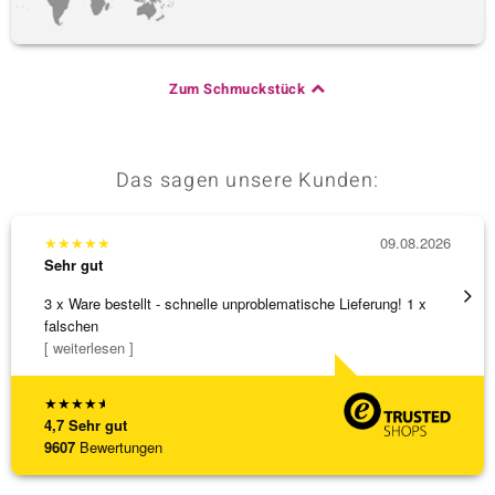
Zum Schmuckstück
Das sagen unsere Kunden:
★
★
★
★
★
09.08.2026
★
★
★
Sehr gut
Sehr g
3 x Ware bestellt - schnelle unproblematische Lieferung! 1 x
Anhäng
falschen
Omega
[ weiterlesen ]
[ weite
★
★
★
★
★
4,7
Sehr gut
9607
Bewertungen