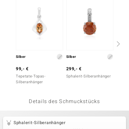
 JUWELO
remonti
uca
no Collection
ENTS BY DE MELO
Silber
Silber
Silber
va
99,- €
299,- €
129,-
Tepetate-Topas-
Sphalerit-Silberanhänger
Madeira
otenier
Silberanhänger
Silber
 1894 Collection
Details des Schmuckstücks
ana
Sphalerit-Silberanhänger