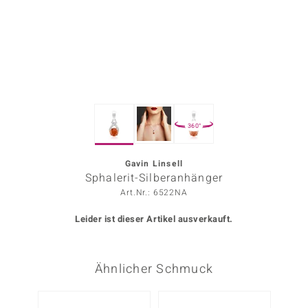
ors Edition
ana
Prince Designs
360°
o
Chic
Gavin Linsell
Sphalerit-Silberanhänger
insell
Art.Nr.: 6522NA
n Vogue
Leider ist dieser Artikel ausverkauft.
 Show
Ähnlicher Schmuck
o Paraíso
Classics
-23%