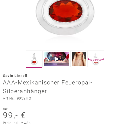
ors Edition
ana
Prince Designs
o
360°
Chic
Gavin Linsell
insell
AAA-Mexikanischer Feueropal-
Silberanhänger
n Vogue
Art.Nr.: 9052HO
 Show
nur
99,- €
o Paraíso
Preis inkl. MwSt.
Classics