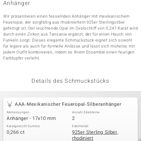
Anhänger
Wir präsentieren einen fesselnden Anhänger mit mexikanischem
& Classics
Feueropal, der sorgfältig aus rhodiniertem 925er Sterlingsilber
gefertigt ist. Der leuchtende Opal im Ovalschliff von 0,247 Karat wird
durch einen Zirkon aus Tansania ergänzt, der für einen Hauch von
Minerale
Funkeln sorgt. Dieses elegante Schmuckstück eignet sich sowohl
für legere als auch für formelle Anlässe und lässt sich mühelos mit
jedem Outfit kombinieren, indem es Ihrem Ensemble einen feurigen
Farbtupfer verleiht.
Details des Schmuckstücks
AAA-Mexikanischer Feueropal-Silberanhänger
Abmessungen
Anzahl Edelsteine
Anhänger - 17x10 mm
2
Karatgewicht Summe
Edelmetall
0,266 ct
925er Sterling Silber,
rhodiniert