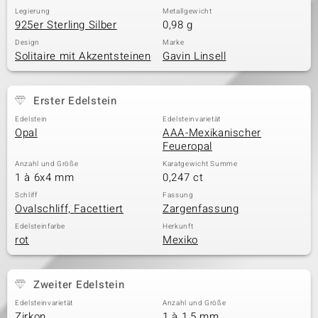
Legierung
Metallgewicht
925er Sterling Silber
0,98 g
Design
Marke
Solitaire mit Akzentsteinen
Gavin Linsell
Erster Edelstein
Edelstein
Edelsteinvarietät
Opal
AAA-Mexikanischer
Feueropal
Anzahl und Größe
Karatgewicht Summe
1 à 6x4 mm
0,247 ct
Schliff
Fassung
Ovalschliff, Facettiert
Zargenfassung
Edelsteinfarbe
Herkunft
rot
Mexiko
Zweiter Edelstein
Edelsteinvarietät
Anzahl und Größe
Zirkon
1 à 1,5 mm