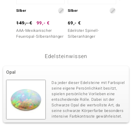
Silber
Silber
Silber
149,- €
99,- €
69,- €
99,- 
AAA-Mexikanischer
Edelroter Spinell-
Madeira
Feueropal-Silberanhänger
Silberanhänger
Silber
Edelsteinwissen
Opal
Da jeder dieser Edelsteine mit Farbspiel
seine eigene Persönlichkeit besitzt,
spielen persönliche Vorlieben eine
entscheidende Rolle. Dabei ist der
Schwarze Opal die wertvollste Art, da
seine schwarze Körperfarbe besonders
intensive Farbkontraste gewährleistet.