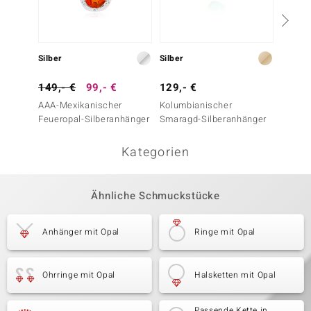
Silber
Silber
Silber
149,- €
99,- €
129,- €
199,-
AAA-Mexikanischer
Kolumbianischer
AAA-Me
Feueropal-Silberanhänger
Smaragd-Silberanhänger
Feuero
Kategorien
Ähnliche Schmuckstücke
Anhänger mit Opal
Ringe mit Opal
Ohrringe mit Opal
Halsketten mit Opal
Passende Kette in