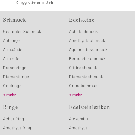
Ringgröße ermitteln
Schmuck
Edelsteine
Gesamter Schmuck
Achatschmuck
Anhänger
Amethystschmuck
Armbänder
Aquamarinschmuck
Armreife
Bernsteinschmuck
Damenringe
Citrinschmuck
Diamantringe
Diamantschmuck
Goldringe
Granatschmuck
mehr
mehr
Ringe
Edelsteinlexikon
Achat Ring
Alexandrit
Amethyst Ring
Amethyst