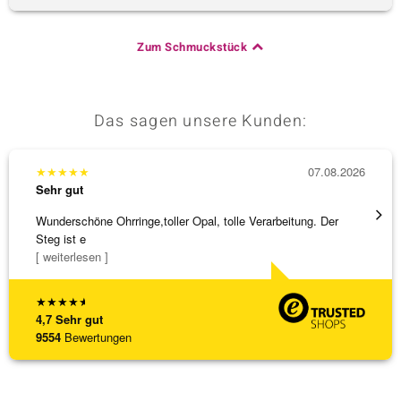
Zum Schmuckstück
Das sagen unsere Kunden:
★
★
★
★
★
07.08.2026
★
★
★
Sehr gut
Sehr g
Wunderschöne Ohrringe,toller Opal, tolle Verarbeitung. Der
Hatte 
Steg ist e
Schmu
[ weiterlesen ]
[ weite
★
★
★
★
★
4,7
Sehr gut
9554
Bewertungen