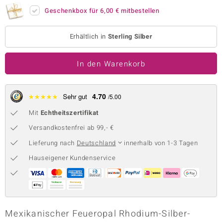
Geschenkbox für
6,00 €
mitbestellen
 JUWELO
remonti
Erhältlich in
Sterling Silber
uca
In den Warenkorb
no Collection
ENTS BY DE MELO
4.70
★
★
★
★
★
Sehr gut
/5.00
Mit
Echtheitszertifikat
va
Versandkostenfrei ab 99,- €
otenier
Lieferung nach
Deutschland
innerhalb von 1-3 Tagen
 1894 Collection
Hauseigener Kundenservice
ana
Mexikanischer Feueropal Rhodium-Silber-