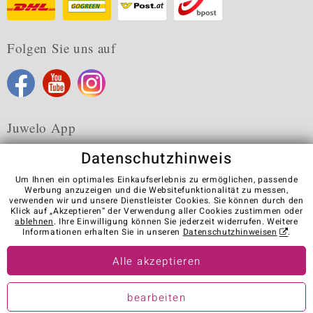
Folgen Sie uns auf
Juwelo App
Datenschutzhinweis
Um Ihnen ein optimales Einkaufserlebnis zu ermöglichen, passende
Werbung anzuzeigen und die Websitefunktionalität zu messen,
verwenden wir und unsere Dienstleister Cookies. Sie können durch den
Karriere
AGB
Datenschutz
Cookies
Impressum
Klick auf „Akzeptieren“ der Verwendung aller Cookies zustimmen oder
Kontakt
Vertrag widerrufen
ablehnen
. Ihre Einwilligung können Sie jederzeit widerrufen. Weitere
Informationen erhalten Sie in unseren
Datenschutzhinweisen
.
Visit our stores in other countries:
Alle akzeptieren
© Juwelo Deutschland GmbH (ein Tochterunternehmen der elumeo
bearbeiten
SE)