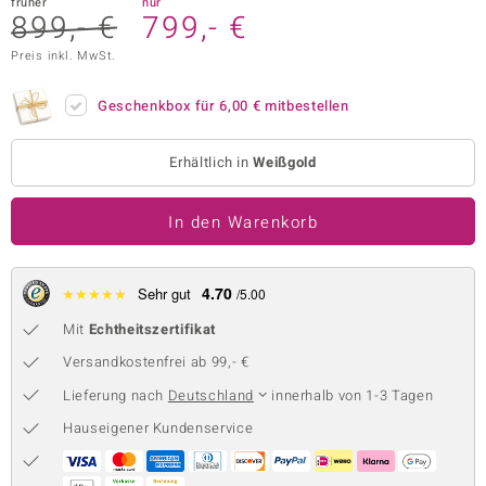
früher
nur
899,- €
799,- €
 JUWELO
Preis inkl. MwSt.
remonti
Geschenkbox für
6,00 €
mitbestellen
uca
no Collection
Erhältlich in
Weißgold
ENTS BY DE MELO
In den Warenkorb
va
4.70
★
★
★
★
★
Sehr gut
/5.00
otenier
Mit
Echtheitszertifikat
 1894 Collection
Versandkostenfrei ab 99,- €
Lieferung nach
Deutschland
innerhalb von 1-3 Tagen
Hauseigener Kundenservice
ana