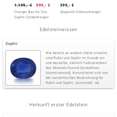
1.199,- €
999,- €
399,- €
399,-
Karatgewicht Summe
Schliff
0,05 ct
Rundschliff
Oranger Ban Ka Cha-
Skapolith-Silberanhänger
Skapol
Saphir-Goldanhänger
Fassung
Herkunft
Krappenfassung
Madagaskar
Edelsteinwissen
Fünfter Edelstein
Saphir
Edelsteinvarietät
Anzahl und Größe
Weißer Saphir
7 à 1 mm
Wie bereits an anderer Stelle erwähnt,
sind Rubin und Saphir im Grunde ein
Karatgewicht Summe
Schliff
0,03 ct
Rundschliff
und dasselbe, nämlich Farbvarietäten
des Minerals Korund (kristallines
Fassung
Herkunft
Aluminiumoxid). Korund leitet sich von
Krappenfassung
Madagaskar
der sanskritischen Bezeichnung für
Rubin und Saphir, „kuruvinda“, ab.
Herkunft erster Edelstein