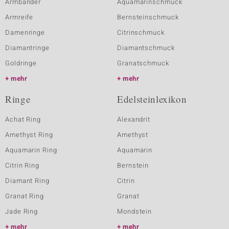
Armbänder
Aquamarinschmuck
Armreife
Bernsteinschmuck
Damenringe
Citrinschmuck
Diamantringe
Diamantschmuck
Goldringe
Granatschmuck
mehr
mehr
Ringe
Edelsteinlexikon
Achat Ring
Alexandrit
Amethyst Ring
Amethyst
Aquamarin Ring
Aquamarin
Citrin Ring
Bernstein
Diamant Ring
Citrin
Granat Ring
Granat
Jade Ring
Mondstein
mehr
mehr