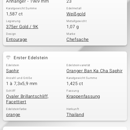
Anhänger - 19x9 mm
23
Karatgewicht Summe
Edelmetall
1,587 ct
Weißgold
Legierung
Metallgewicht
375er Gold / 9K
1,07 g
Design
Marke
Entourage
Chefsache
Erster Edelstein
Edelstein
Edelsteinvarietät
Saphir
Oranger Ban Ka Cha Saphir
Anzahl und Größe
Karatgewicht Summe
1 à 7,3x5,9 mm
1,425 ct
Schliff
Fassung
Ovaler Brillantschliff,
Krappenfassung
Facettiert
Edelsteinfarbe
Herkunft
orange
Thailand