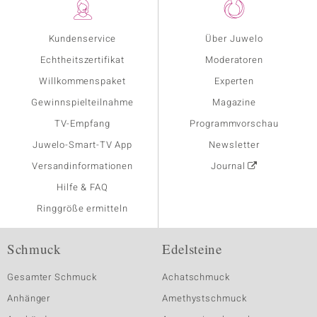
Kundenservice
Über Juwelo
Echtheitszertifikat
Moderatoren
Willkommenspaket
Experten
Gewinnspielteilnahme
Magazine
TV-Empfang
Programmvorschau
Juwelo-Smart-TV App
Newsletter
Versandinformationen
Journal
Hilfe & FAQ
Ringgröße ermitteln
Schmuck
Edelsteine
Gesamter Schmuck
Achatschmuck
Anhänger
Amethystschmuck