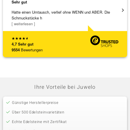
Sehr gut
Sehr g
Hatte einen Umtausch, verlief ohne WENN und ABER. Die
Eine V
Schmuckstücke h
zu noc
[ weiterlesen ]
[ weite
★
★
★
★
★
4,7
Sehr gut
9554
Bewertungen
Ihre Vorteile bei Juwelo
Günstige Herstellerpreise
Über 500 Edelsteinvarietäten
Echte Edelsteine mit Zertifikat