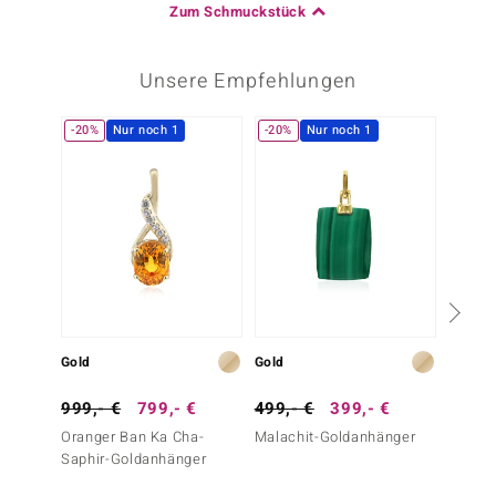
Zum Schmuckstück
Unsere Empfehlungen
-20%
Nur noch 1
-20%
Nur noch 1
-25%
Gold
Gold
Silber
999,- €
799,- €
499,- €
399,- €
399,-
Oranger Ban Ka Cha-
Malachit-Goldanhänger
Indigo
Saphir-Goldanhänger
(Adela 