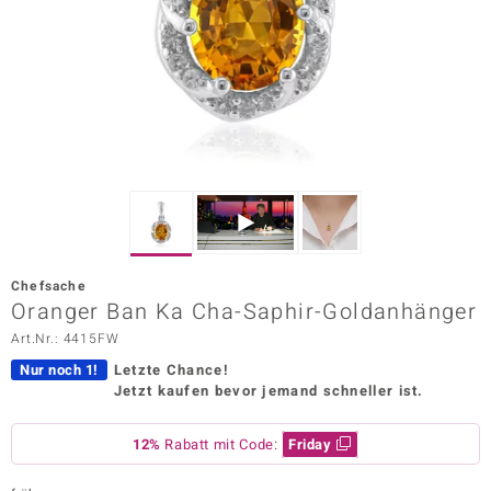
ors Edition
ana
Prince Designs
o
Chic
Chefsache
insell
Oranger Ban Ka Cha-Saphir-Goldanhänger
Art.Nr.: 4415FW
n Vogue
Nur noch 1!
Letzte Chance!
 Show
Jetzt kaufen bevor jemand schneller ist.
o Paraíso
12%
Rabatt mit Code:
Friday
Classics