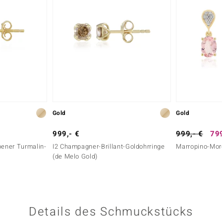
Gold
Gold
999,- €
999,- €
799
bener Turmalin-
I2 Champagner-Brillant-Goldohrringe
Marropino-Mor
(de Melo Gold)
Details des Schmuckstücks