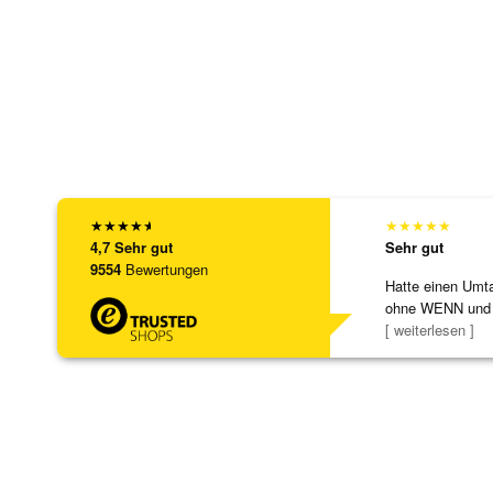
★
★
★
★
★
★
★
★
★
★
4,7
Sehr gut
Sehr gut
9554
Bewertungen
Hatte einen Umta
ohne WENN und
Schmuckstücke 
[ weiterlesen ]