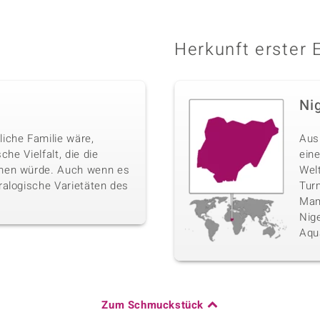
Herkunft erster 
Ni
iche Familie wäre,
Aus
che Vielfalt, die die
eine
men würde. Auch wenn es
Wel
ralogische Varietäten des
Tur
Mam
Nige
Aqu
Zum Schmuckstück