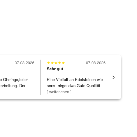
07.08.2026
★
★
★
★
★
07.08.2026
★
★
★
★
★
Sehr gut
Sehr gut
Ohrringe,toller
Eine Vielfalt an Edelsteinen wie
Alles supe
rarbeitung. Der
sonst nirgendwo.Gute Qualität
]
zu noc
[ weiterlesen ]