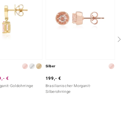
Silber
Silber
,- €
199,- €
69,- 
ganit-Goldohrringe
Brasilianischer Morganit-
Pinkfa
Silberohrringe