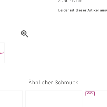
Onyx
Peridot
Art.Nr.: 4194MK
ns
♦ Silberhalsketten
TPC
Rhodolith
Spektro
k
♦ Silberohrringe
Leider ist dieser Artikel aus
Trends & Classics
Türkis
Turmal
♦ Silberanhänger
Vitale Minerale
n
Platinschmuck
Blau
Grün
Ähnlicher Schmuck
-20%