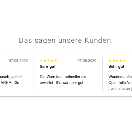
Das sagen unsere Kunden:
07.08.2026
★
★
★
★
★
07.08.2026
★
★
★
★
★
Sehr gut
Sehr gut
usch, verlief
Die Ware kam schneller als
Wunderschöne 
 ABER. Die
erwartet. Sie war sehr gut
Opal, tolle Ve
h
verpackt.
Steg ist e
[ weiterlesen 