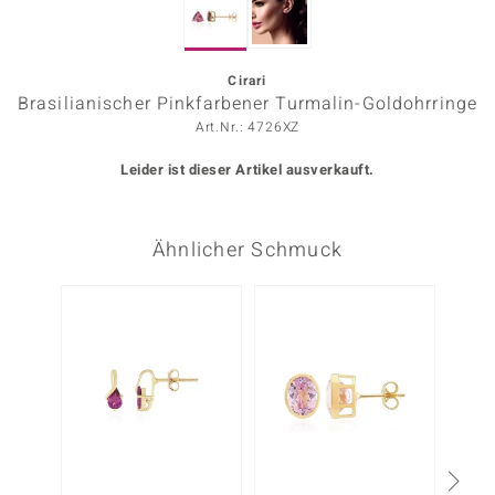
ors Edition
ana
Cirari
Brasilianischer Pinkfarbener Turmalin-Goldohrringe
Art.Nr.: 4726XZ
Prince Designs
Leider ist dieser Artikel ausverkauft.
o
Ähnlicher Schmuck
Chic
insell
n Vogue
 Show
o Paraíso
Classics