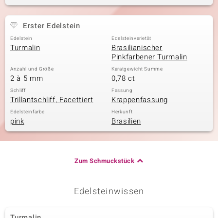
Erster Edelstein
& Classics
Edelstein
Edelsteinvarietät
Turmalin
Brasilianischer
Minerale
Pinkfarbener Turmalin
Anzahl und Größe
Karatgewicht Summe
2 à 5 mm
0,78 ct
Schliff
Fassung
Trillantschliff, Facettiert
Krappenfassung
Edelsteinfarbe
Herkunft
pink
Brasilien
Zum Schmuckstück
Edelsteinwissen
Turmalin