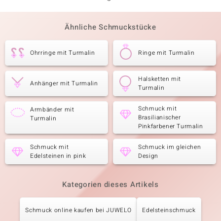
Ähnliche Schmuckstücke
Ohrringe mit Turmalin
Ringe mit Turmalin
Halsketten mit
Anhänger mit Turmalin
Turmalin
Schmuck mit
Armbänder mit
Brasilianischer
Turmalin
Pinkfarbener Turmalin
Schmuck mit
Schmuck im gleichen
Edelsteinen in pink
Design
Kategorien dieses Artikels
Schmuck online kaufen bei JUWELO
Edelsteinschmuck