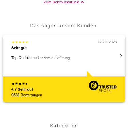
Zum Schmuckstück
Das sagen unsere Kunden:
★
★
★
★
★
06.08.2026
★
★
★
Sehr gut
Sehr g
Top Qualität und schnelle Lieferung.
Bin ja
★
★
★
★
★
4,7
Sehr gut
9538
Bewertungen
Kategorien