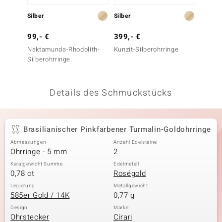
 JUWELO
Silber
Silber
Gold
remonti
99,- €
399,- €
699,-
Naktamunda-Rhodolith-
Kunzit-Silberohrringe
Purpur
uca
Silberohrringe
Goldoh
no Collection
Details des Schmuckstücks
ENTS BY DE MELO
va
Brasilianischer Pinkfarbener Turmalin-Goldohrringe
otenier
Abmessungen
Anzahl Edelsteine
Ohrringe - 5 mm
2
 1894 Collection
Karatgewicht Summe
Edelmetall
0,78 ct
Roségold
Legierung
Metallgewicht
585er Gold / 14K
0,77 g
ana
Design
Marke
Ohrstecker
Cirari