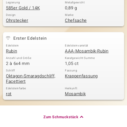
Legierung
Metallgewicht
585er Gold / 14K
0,89 g
Design
Marke
Ohrstecker
Chefsache
Erster Edelstein
Edelstein
Edelsteinvarietät
Rubin
AAA-Mosambik-Rubin
Anzahl und Größe
Karatgewicht Summe
2 à 6x4 mm
1,05 ct
Schliff
Fassung
Oktagon-Smaragdschliff,
Krappenfassung
Facettiert
Edelsteinfarbe
Herkunft
rot
Mosambik
Zum Schmuckstück