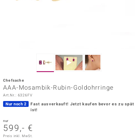
ors Edition
ana
Prince Designs
o
Chic
Chefsache
insell
AAA-Mosambik-Rubin-Goldohrringe
Art.Nr.: 6326FV
n Vogue
Nur noch 2
Fast ausverkauft!
Jetzt kaufen bevor es zu spät
 Show
ist!
o Paraíso
nur
599,- €
Classics
Preis inkl. MwSt.