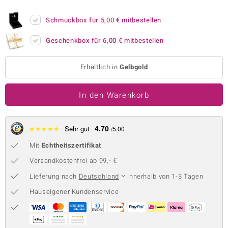
 JUWELO
Schmuckbox für
5,00 €
mitbestellen
remonti
Geschenkbox für
6,00 €
mitbestellen
uca
Erhältlich in
Gelbgold
no Collection
In den Warenkorb
ENTS BY DE MELO
va
4.70
★
★
★
★
★
Sehr gut
/5.00
otenier
Mit
Echtheitszertifikat
 1894 Collection
Versandkostenfrei ab 99,- €
Lieferung nach
Deutschland
innerhalb von 1-3 Tagen
Hauseigener Kundenservice
ana