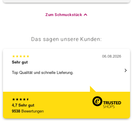
Zum Schmuckstück
Das sagen unsere Kunden:
★
★
★
★
★
06.08.2026
★
★
★
Sehr gut
Sehr g
Top Qualität und schnelle Lieferung.
Besond
Bearbe
[ weite
★
★
★
★
★
4,7
Sehr gut
9538
Bewertungen