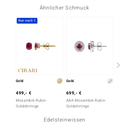
Ähnlicher Schmuck
Nur noch 1
Nur n
Gold
Gold
Gold
499,- €
699,- €
499,-
Mosambik-Rubin-
AAA-Mosambik-Rubin-
AAA-M
Goldohrringe
Goldohrringe
Goldoh
Edelsteinwissen