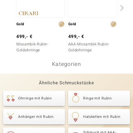
Gold
Gold
Gold
499,- €
499,- €
499,-
Mosambik-Rubin-
AAA-Mosambik-Rubin-
AAA-M
Goldohrringe
Goldohrringe
Goldoh
Kategorien
Ähnliche Schmuckstücke
Ohrringe mit Rubin
Ringe mit Rubin
Anhänger mit Rubin
Halsketten mit Rubin
Schmuck mit AAA-