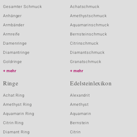
Gesamter Schmuck
Achatschmuck
Anhänger
Amethystschmuck
Armbänder
Aquamarinschmuck
Armreife
Bernsteinschmuck
Damenringe
Citrinschmuck
Diamantringe
Diamantschmuck
Goldringe
Granatschmuck
mehr
mehr
Ringe
Edelsteinlexikon
Achat Ring
Alexandrit
Amethyst Ring
Amethyst
Aquamarin Ring
Aquamarin
Citrin Ring
Bernstein
Diamant Ring
Citrin