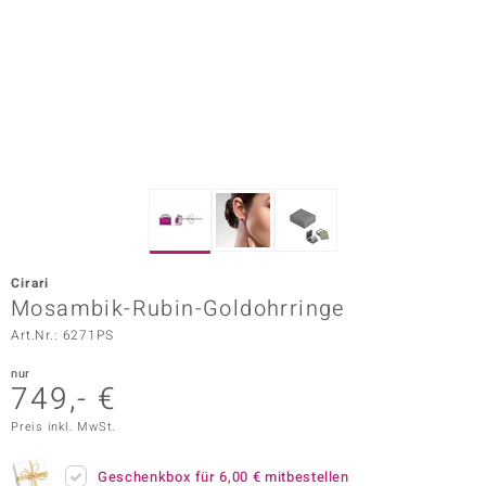
ors Edition
ana
Prince Designs
o
Chic
Cirari
insell
Mosambik-Rubin-Goldohrringe
Art.Nr.: 6271PS
n Vogue
nur
 Show
749,- €
o Paraíso
Preis inkl. MwSt.
Classics
Geschenkbox für
6,00 €
mitbestellen