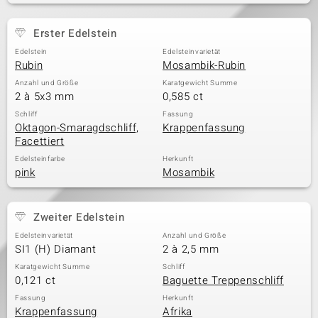
Erster Edelstein
Edelstein
Edelsteinvarietät
Rubin
Mosambik-Rubin
Anzahl und Größe
Karatgewicht Summe
2 à 5x3 mm
0,585 ct
Schliff
Fassung
Oktagon-Smaragdschliff,
Krappenfassung
Facettiert
Edelsteinfarbe
Herkunft
pink
Mosambik
Zweiter Edelstein
Edelsteinvarietät
Anzahl und Größe
SI1 (H) Diamant
2 à 2,5 mm
Karatgewicht Summe
Schliff
0,121 ct
Baguette Treppenschliff
Fassung
Herkunft
Krappenfassung
Afrika