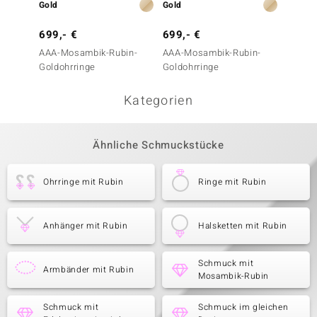
7,- €
Gold
Gold
Schmu
699,- €
699,- €
Armba
AAA-Mosambik-Rubin-
AAA-Mosambik-Rubin-
Goldohrringe
Goldohrringe
Kategorien
Ähnliche Schmuckstücke
Ohrringe mit Rubin
Ringe mit Rubin
Anhänger mit Rubin
Halsketten mit Rubin
Schmuck mit
Armbänder mit Rubin
Mosambik-Rubin
Schmuck mit
Schmuck im gleichen