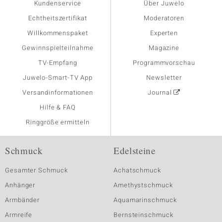
Kundenservice
Über Juwelo
Echtheitszertifikat
Moderatoren
Willkommenspaket
Experten
Gewinnspielteilnahme
Magazine
TV-Empfang
Programmvorschau
Juwelo-Smart-TV App
Newsletter
Versandinformationen
Journal
Hilfe & FAQ
Ringgröße ermitteln
Schmuck
Edelsteine
Gesamter Schmuck
Achatschmuck
Anhänger
Amethystschmuck
Armbänder
Aquamarinschmuck
Armreife
Bernsteinschmuck