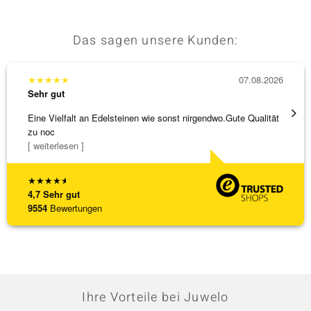
Das sagen unsere Kunden:
★
★
★
★
★
07.08.2026
★
★
★
Sehr gut
Sehr g
Eine Vielfalt an Edelsteinen wie sonst nirgendwo.Gute Qualität
Hatte 
zu noc
Schmu
[ weiterlesen ]
[ weite
★
★
★
★
★
4,7
Sehr gut
9554
Bewertungen
Ihre Vorteile bei Juwelo