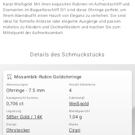
Karat Weißgold. Mit ihren exquisiten Rubinen im Achteckschliff und
Diamanten im Baguetteschliff SI1 sind diese Ohrringe perfekt, um
Ihrem Abendoutfit einen Hauch von Eleganz zu verleihen. Sie sind
& Classics
ideal für formelle Anlässe oder elegante Ausgänge und passen
mühelos zu Kleidern und Cocktailkleidern und machen Sie zum
Mittelpunkt der Aufmerksamkeit.
Minerale
Details des Schmuckstücks
Mosambik-Rubin-Goldohrringe
Abmessungen
Anzahl Edelsteine
Ohrringe - 7.5 mm
4
Karatgewicht Summe
Edelmetall
0,706 ct
Weißgold
Legierung
Metallgewicht
585er Gold / 14K
1,04 g
Design
Marke
Ohrstecker
Cirari