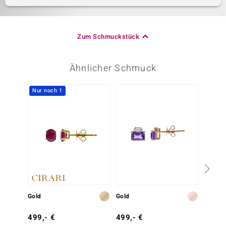
Zum Schmuckstück
Ähnlicher Schmuck
Nur noch 1
Gold
Gold
Gold
499,- €
499,- €
1.299