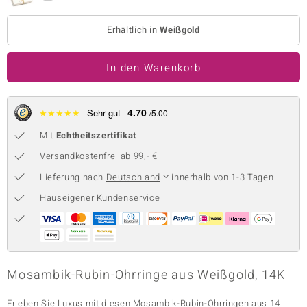
 JUWELO
Erhältlich in
Weißgold
remonti
In den Warenkorb
uca
no Collection
4.70
★
★
★
★
★
Sehr gut
/5.00
ENTS BY DE MELO
Mit
Echtheitszertifikat
Versandkostenfrei ab 99,- €
va
Lieferung nach
Deutschland
innerhalb von 1-3 Tagen
otenier
Hauseigener Kundenservice
 1894 Collection
ana
Mosambik-Rubin-Ohrringe aus Weißgold, 14K
Erleben Sie Luxus mit diesen Mosambik-Rubin-Ohrringen aus 14