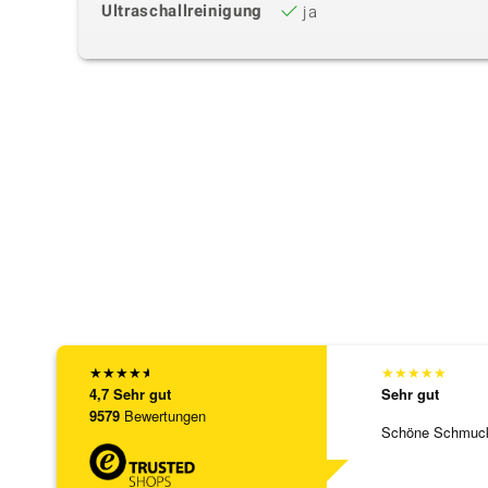
Ultraschallreinigung
ja
★
★
★
★
★
★
★
★
★
★
4,7
Sehr gut
Sehr gut
9579
Bewertungen
Schöne Schmuck,