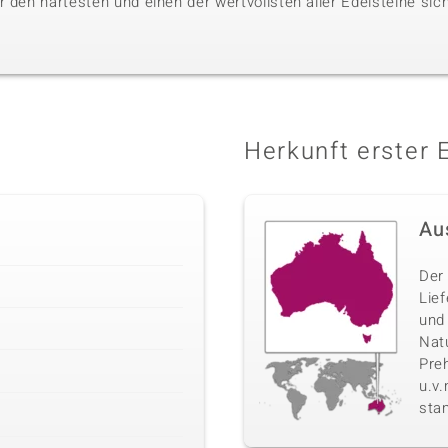
 den härtesten und einen der wertvollsten aller Edelsteine sic
Herkunft erster 
Au
Der 
Lie
und
Nat
Pre
u.v
sta