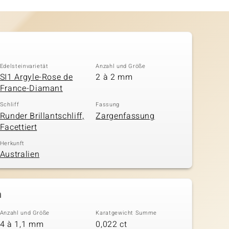
Edelsteinvarietät
Anzahl und Größe
SI1 Argyle-Rose de
2 à 2 mm
France-Diamant
Schliff
Fassung
Runder Brillantschliff,
Zargenfassung
Facettiert
Herkunft
Australien
n
Anzahl und Größe
Karatgewicht Summe
4 à 1,1 mm
0,022 ct