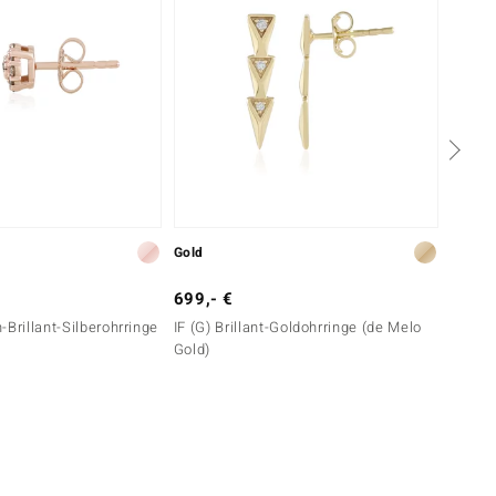
Gold
Silber
699,- €
599,-
-Brillant-Silberohrringe
IF (G) Brillant-Goldohrringe (de Melo
I1 (G) 
Gold)