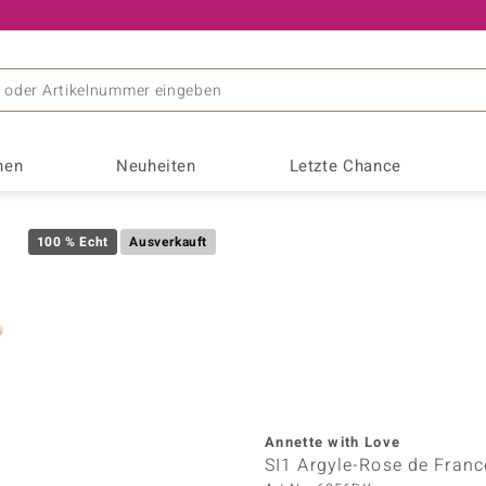
Ihr Experte für zertifizierten Edelsteinschmuck
nen
Neuheiten
Letzte Chance
Interessantes
Edelmetal
TV-Angeb
Opal
Entstehung & Vorkommen
Goldschmuck
Live-Ang
Saphir
s
Monosono Collection
100 % Echt
Ausverkauft
 Edelsteine
Geburtssteine
♦ Goldringe
Letzte Li
ORNAMENTS BY DE MELO
 Schmuck
Jubiläumsedelsteine
♦ Goldhalsketten
Program
Pallanova
Sterneffekt
r
Astrologie
♦ Goldohrringe
Silbersc
Remy Rotenier
Amethyst
Andalus
nge
Chinesische Astrologie
♦ Goldanhänger
Goldschm
Rifkind 1894 Collection
Beryll
Chalze
tät
Schnäppc
Riya
Fluorit
Granat
k
Silberschmuck
Saelocana
Annette with Love
Kyanit
Lapisla
SI1 Argyle-Rose de Franc
♦ Silberringe
Suhana