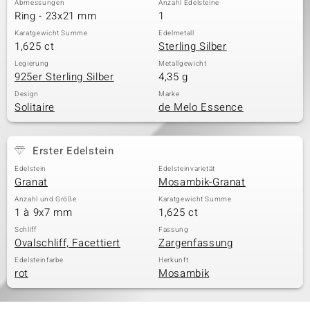
Abmessungen
Anzahl Edelsteine
Ring - 23x21 mm
1
Karatgewicht Summe
Edelmetall
1,625 ct
Sterling Silber
& Classics
Legierung
Metallgewicht
925er Sterling Silber
4,35 g
Minerale
Design
Marke
Solitaire
de Melo Essence
Erster Edelstein
Edelstein
Edelsteinvarietät
Granat
Mosambik-Granat
Anzahl und Größe
Karatgewicht Summe
1 à 9x7 mm
1,625 ct
Schliff
Fassung
Ovalschliff, Facettiert
Zargenfassung
Edelsteinfarbe
Herkunft
rot
Mosambik