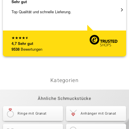
Sehr gut
Sehr g
Top Qualität und schnelle Lieferung.
Besond
Bearbe
[ weite
★
★
★
★
★
4,7
Sehr gut
9538
Bewertungen
Kategorien
Ähnliche Schmuckstücke
Ringe mit Granat
Anhänger mit Granat