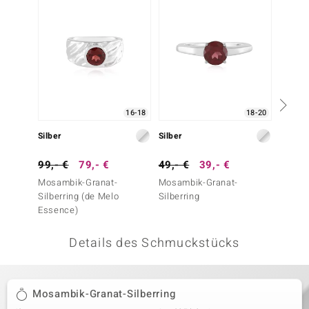
 JUWELO
remonti
uca
no Collection
16-18
18-20
ENTS BY DE MELO
Silber
Silber
Silber
va
99,- €
79,- €
49,- €
39,- €
149,-
Mosambik-Granat-
Mosambik-Granat-
Pinkfa
otenier
Silberring (de Melo
Silberring
Saphir-
Essence)
Essenc
 1894 Collection
Details des Schmuckstücks
ana
Mosambik-Granat-Silberring