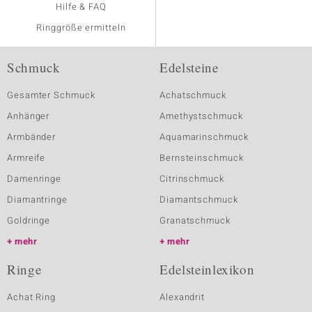
Hilfe & FAQ
Ringgröße ermitteln
Schmuck
Edelsteine
Gesamter Schmuck
Achatschmuck
Anhänger
Amethystschmuck
Armbänder
Aquamarinschmuck
Armreife
Bernsteinschmuck
Damenringe
Citrinschmuck
Diamantringe
Diamantschmuck
Goldringe
Granatschmuck
mehr
mehr
Ringe
Edelsteinlexikon
Achat Ring
Alexandrit