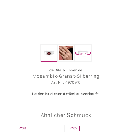
ors Edition
ana
Prince Designs
360°
o
Chic
de Melo Essence
Mosambik-Granat-Silberring
insell
Art.Nr.: 4970WO
n Vogue
Leider ist dieser Artikel ausverkauft.
 Show
Ähnlicher Schmuck
o Paraíso
Classics
-20%
-20%