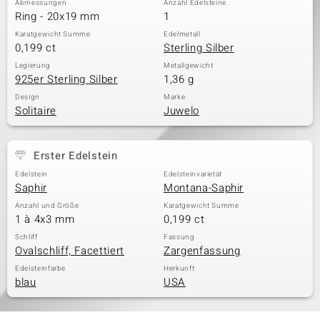
Abmessungen
Anzahl Edelsteine
Ring - 20x19 mm
1
Karatgewicht Summe
Edelmetall
0,199 ct
Sterling Silber
& Classics
Legierung
Metallgewicht
925er Sterling Silber
1,36 g
Minerale
Design
Marke
Solitaire
Juwelo
Erster Edelstein
Edelstein
Edelsteinvarietät
Saphir
Montana-Saphir
Anzahl und Größe
Karatgewicht Summe
1 à 4x3 mm
0,199 ct
Schliff
Fassung
Ovalschliff, Facettiert
Zargenfassung
Edelsteinfarbe
Herkunft
blau
USA