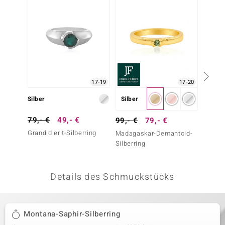
 JUWELO
remonti
uca
no Collection
17-19
17-20
ENTS BY DE MELO
Silber
Silber
Silber
va
79,- €
49,- €
79,- 
99,- €
79,- €
Grandidierit-Silberring
Chrom-
Madagaskar-Demantoid-
otenier
Silberring
 1894 Collection
Details des Schmuckstücks
ana
Montana-Saphir-Silberring