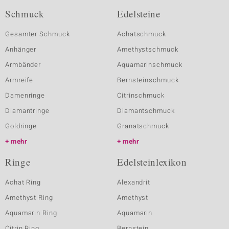
Schmuck
Edelsteine
Gesamter Schmuck
Achatschmuck
Anhänger
Amethystschmuck
Armbänder
Aquamarinschmuck
Armreife
Bernsteinschmuck
Damenringe
Citrinschmuck
Diamantringe
Diamantschmuck
Goldringe
Granatschmuck
mehr
mehr
Ringe
Edelsteinlexikon
Achat Ring
Alexandrit
Amethyst Ring
Amethyst
Aquamarin Ring
Aquamarin
Citrin Ring
Bernstein