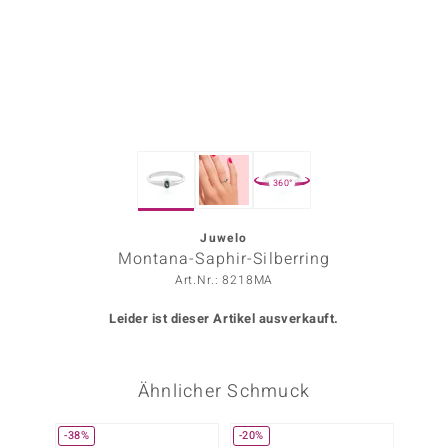
ors Edition
ana
Prince Designs
360°
o
Chic
Juwelo
Montana-Saphir-Silberring
insell
Art.Nr.: 8218MA
n Vogue
Leider ist dieser Artikel ausverkauft.
 Show
Ähnlicher Schmuck
o Paraíso
Classics
-38%
-20%
-25%