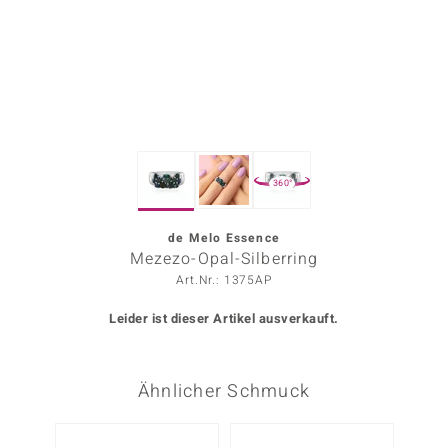
ors Edition
ana
Prince Designs
360°
o
Chic
de Melo Essence
Mezezo-Opal-Silberring
insell
Art.Nr.: 1375AP
n Vogue
Leider ist dieser Artikel ausverkauft.
 Show
Ähnlicher Schmuck
o Paraíso
Classics
-25%