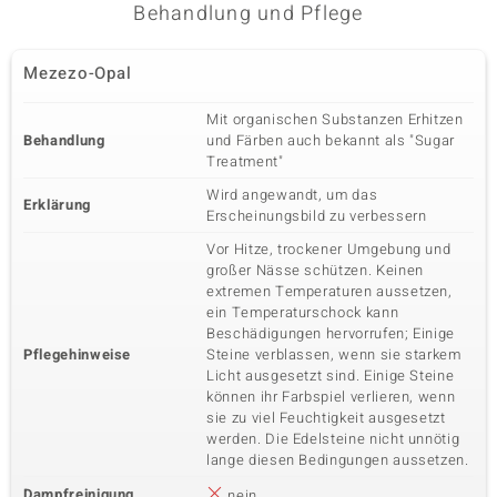
Karatgewicht Summe
Schliff
Behandlung und Pflege
0,152 ct
Rundschliff
Fassung
Herkunft
Mezezo-Opal
Zargenfassung
Kambodscha
Mit organischen Substanzen Erhitzen
Behandlung
und Färben auch bekannt als "Sugar
Treatment"
Wird angewandt, um das
Erklärung
Erscheinungsbild zu verbessern
Vor Hitze, trockener Umgebung und
großer Nässe schützen. Keinen
extremen Temperaturen aussetzen,
ein Temperaturschock kann
Beschädigungen hervorrufen; Einige
Pflegehinweise
Steine verblassen, wenn sie starkem
Licht ausgesetzt sind. Einige Steine
können ihr Farbspiel verlieren, wenn
sie zu viel Feuchtigkeit ausgesetzt
werden. Die Edelsteine nicht unnötig
lange diesen Bedingungen aussetzen.
Dampfreinigung
nein