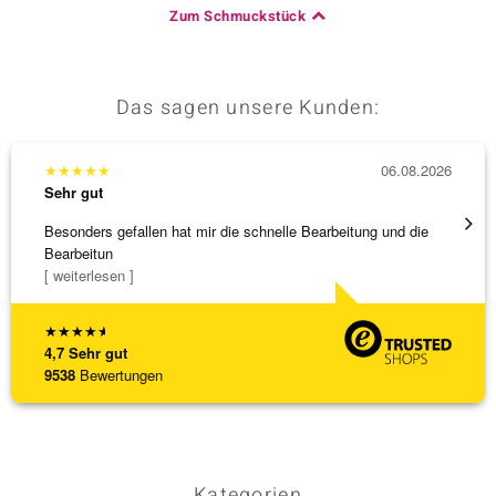
Zum Schmuckstück
Das sagen unsere Kunden:
★
★
★
★
★
06.08.2026
★
★
★
Sehr gut
Sehr g
Besonders gefallen hat mir die schnelle Bearbeitung und die
Schnel
Bearbeitun
[ weiterlesen ]
★
★
★
★
★
4,7
Sehr gut
9538
Bewertungen
Kategorien