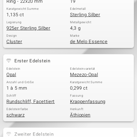
Ring - 22x20 mm
19
Karatgewicht Summe
Edelmetall
1,135 ct
Sterling Silber
& Classics
Legierung
Metallgewicht
925er Sterling Silber
4,3 g
Minerale
Design
Marke
Cluster
de Melo Essence
Erster Edelstein
Edelstein
Edelsteinvarietät
Opal
Mezezo-Opal
Anzahl und Größe
Karatgewicht Summe
1 à 5 mm
0,299 ct
Schliff
Fassung
Rundschliff, Facettiert
Krappenfassung
Edelsteinfarbe
Herkunft
schwarz
Äthiopien
Zweiter Edelstein