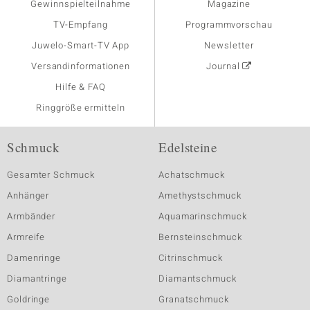
Gewinnspielteilnahme
Magazine
TV-Empfang
Programmvorschau
Juwelo-Smart-TV App
Newsletter
Versandinformationen
Journal
Hilfe & FAQ
Ringgröße ermitteln
Schmuck
Edelsteine
Gesamter Schmuck
Achatschmuck
Anhänger
Amethystschmuck
Armbänder
Aquamarinschmuck
Armreife
Bernsteinschmuck
Damenringe
Citrinschmuck
Diamantringe
Diamantschmuck
Goldringe
Granatschmuck