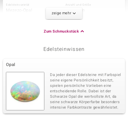
Edelsteinvarietät
Anzahl und Größe
Mezezo-Opal
2 à 4 mm
zeige mehr
Karatgewicht Summe
Schliff
0,214 ct
Rundschliff
Fassung
Herkunft
Zum Schmuckstück
Krappenfassung
Äthiopien
Edelsteinwissen
Dritter Edelstein
Edelsteinvarietät
Anzahl und Größe
Opal
Mezezo-Opal
8 à 3 mm
Karatgewicht Summe
Schliff
Da jeder dieser Edelsteine mit Farbspiel
0,47 ct
Rundschliff
seine eigene Persönlichkeit besitzt,
spielen persönliche Vorlieben eine
Fassung
Herkunft
Krappenfassung
entscheidende Rolle. Dabei ist der
Äthiopien
Schwarze Opal die wertvollste Art, da
seine schwarze Körperfarbe besonders
intensive Farbkontraste gewährleistet.
Vierter Edelstein
Edelsteinvarietät
Anzahl und Größe
Zirkon
8 à 1,5 mm