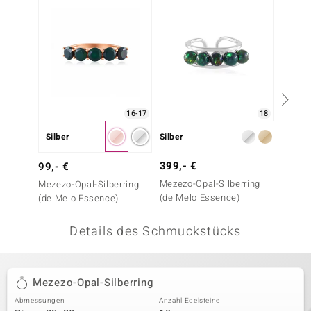
 JUWELO
remonti
uca
no Collection
16-17
18
ENTS BY DE MELO
Silber
Silber
Silber
va
399,- €
199,-
99,- €
Mezezo-Opal-Silberring
Mezezo
Mezezo-Opal-Silberring
otenier
(de Melo Essence)
(de Melo Essence)
 1894 Collection
Details des Schmuckstücks
ana
Mezezo-Opal-Silberring
Abmessungen
Anzahl Edelsteine