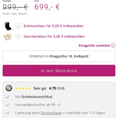
früher
nur
999,- €
699,- €
 JUWELO
Preis inkl. MwSt.
remonti
Schmuckbox für
5,00 €
mitbestellen
uca
Geschenkbox für
5,00 €
mitbestellen
no Collection
Ringgröße ermitteln
ENTS BY DE MELO
Erhältlich in
Ringgröße 18, Gelbgold
va
In den Warenkorb
otenier
 1894 Collection
4.70
★
★
★
★
★
Sehr gut
/5.00
Mit
Echtheitszertifikat
ana
Versandkostenfrei ab 99,- €
Lieferung nach
Deutschland
innerhalb von 1-3 Tagen