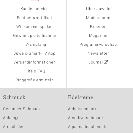
Kundenservice
Über Juwelo
Echtheitszertifikat
Moderatoren
Willkommenspaket
Experten
Gewinnspielteilnahme
Magazine
TV-Empfang
Programmvorschau
Juwelo-Smart-TV App
Newsletter
Versandinformationen
Journal
Hilfe & FAQ
Ringgröße ermitteln
Schmuck
Edelsteine
Gesamter Schmuck
Achatschmuck
Anhänger
Amethystschmuck
Armbänder
Aquamarinschmuck