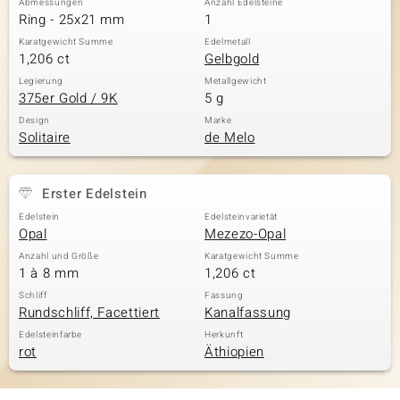
Abmessungen
Anzahl Edelsteine
Ring - 25x21 mm
1
Karatgewicht Summe
Edelmetall
1,206 ct
Gelbgold
Legierung
Metallgewicht
375er Gold / 9K
5 g
Design
Marke
Solitaire
de Melo
Erster Edelstein
Edelstein
Edelsteinvarietät
Opal
Mezezo-Opal
Anzahl und Größe
Karatgewicht Summe
1 à 8 mm
1,206 ct
Schliff
Fassung
Rundschliff, Facettiert
Kanalfassung
Edelsteinfarbe
Herkunft
rot
Äthiopien