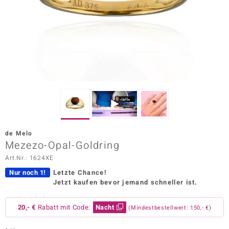
ors Edition
ana
Prince Designs
o
Chic
de Melo
insell
Mezezo-Opal-Goldring
Art.Nr.: 1624XE
n Vogue
Nur noch 1!
Letzte Chance!
 Show
Jetzt kaufen bevor jemand schneller ist.
o Paraíso
20,- €
Rabatt mit Code:
Nacht
(Mindestbestellwert: 150,- €)
Classics