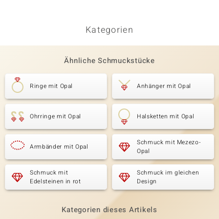
Opal-G
Kategorien
Ähnliche Schmuckstücke
Ringe mit Opal
Anhänger mit Opal
Ohrringe mit Opal
Halsketten mit Opal
Schmuck mit Mezezo-
Armbänder mit Opal
Opal
Schmuck mit
Schmuck im gleichen
Edelsteinen in rot
Design
Kategorien dieses Artikels