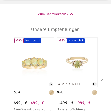
Zum Schmuckstück
Unsere Empfehlungen
-29%
Nur noch 1
-33%
Nur noch 1
Nur n
17
17
Gold
Gold
Gold
699,- €
499,- €
1.499,- €
999,- €
799,-
AAA-Welo-Opal-Goldring
Sphalerit-Goldring
Brasil