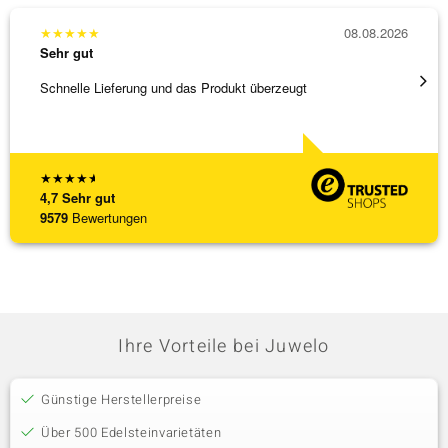
★
★
★
★
★
08.08.2026
★
★
★
Sehr gut
Sehr g
Schnelle Lieferung und das Produkt überzeugt
Schöne
★
★
★
★
★
4,7
Sehr gut
9579
Bewertungen
Ihre Vorteile bei Juwelo
Günstige Herstellerpreise
Über 500 Edelsteinvarietäten