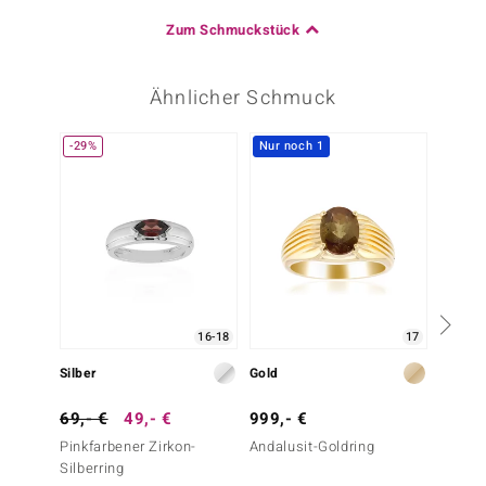
Zum Schmuckstück
Ähnlicher Schmuck
-29%
Nur noch 1
16-18
17
Silber
Gold
Silber
69,- €
49,- €
999,- €
99,- 
Pinkfarbener Zirkon-
Andalusit-Goldring
Mosamb
Silberring
Silberr