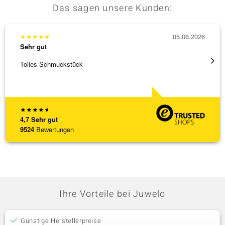
Das sagen unsere Kunden:
★
★
★
★
★
05.08.2026
★
★
★
Sehr gut
Sehr g
Tolles Schmuckstück
Ich ha
werden
[ weite
★
★
★
★
★
4,7
Sehr gut
9524
Bewertungen
Ihre Vorteile bei Juwelo
Günstige Herstellerpreise