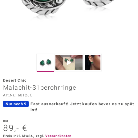
ors Edition
ana
Prince Designs
o
Chic
Desert Chic
insell
Malachit-Silberohrringe
Art.Nr.: 6012JO
n Vogue
Nur noch 9
Fast ausverkauft!
Jetzt kaufen bevor es zu spät
 Show
ist!
o Paraíso
nur
89,- €
Classics
Preis inkl. MwSt., zzgl.
Versandkosten