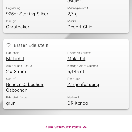
oxidiert
Legierung
Metallgewicht
925er Sterling Silber
2,7 g
Design
Marke
Ohrstecker
Desert Chic
Erster Edelstein
Edelstein
Edelsteinvarietät
Malachit
Malachit
Anzahl und Größe
Karatgewicht Summe
2 à 8 mm
5,445 ct
Schliff
Fassung
Runder Cabochon,
Zargenfassung
Cabochon
Edelsteinfarbe
Herkunft
grün
DR Kongo
Zum Schmuckstück