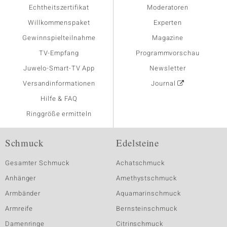
Echtheitszertifikat
Moderatoren
Willkommenspaket
Experten
Gewinnspielteilnahme
Magazine
TV-Empfang
Programmvorschau
Juwelo-Smart-TV App
Newsletter
Versandinformationen
Journal
Hilfe & FAQ
Ringgröße ermitteln
Schmuck
Edelsteine
Gesamter Schmuck
Achatschmuck
Anhänger
Amethystschmuck
Armbänder
Aquamarinschmuck
Armreife
Bernsteinschmuck
Damenringe
Citrinschmuck