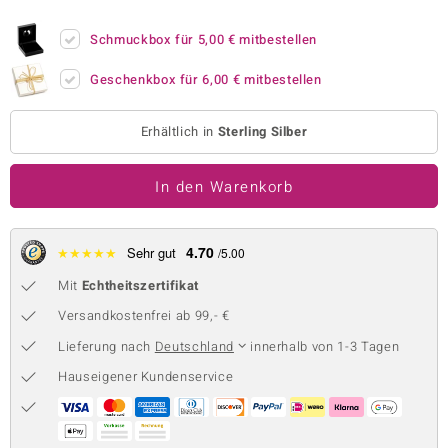
 JUWELO
Schmuckbox für
5,00 €
mitbestellen
remonti
Geschenkbox für
6,00 €
mitbestellen
uca
Erhältlich in
Sterling Silber
no Collection
In den Warenkorb
ENTS BY DE MELO
va
4.70
★
★
★
★
★
Sehr gut
/5.00
otenier
Mit
Echtheitszertifikat
 1894 Collection
Versandkostenfrei ab 99,- €
Lieferung nach
Deutschland
innerhalb von 1-3 Tagen
Hauseigener Kundenservice
ana