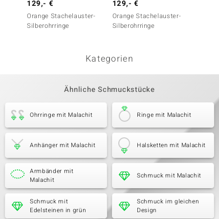
129,- €
129,- €
249,-
Orange Stachelauster-
Orange Stachelauster-
Orange
Silberohrringe
Silberohrringe
Silbero
Kategorien
Ähnliche Schmuckstücke
Ohrringe mit Malachit
Ringe mit Malachit
Anhänger mit Malachit
Halsketten mit Malachit
Armbänder mit
Schmuck mit Malachit
Malachit
Schmuck mit
Schmuck im gleichen
Edelsteinen in grün
Design