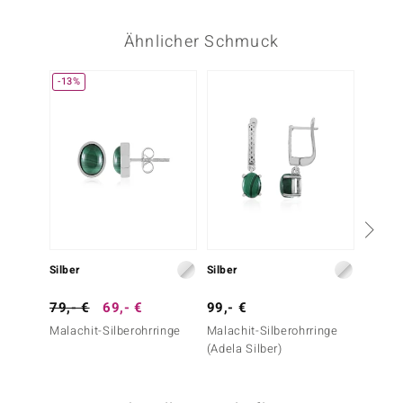
Ähnlicher Schmuck
-13%
Silber
Silber
Silber
79,- €
69,- €
99,- €
129,-
Malachit-Silberohrringe
Malachit-Silberohrringe
Malachi
(Adela Silber)
Silber)