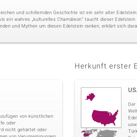
reichen und schillernden Geschichte ist ein sehr alter Edelste
ls ein wahres „kulturelles Chamäleon“ taucht dieser Edelstein i
nden und Mythen um diesen Edelstein ranken, erklärt sich darau
Herkunft erster 
US
Der 
Wel
nzufügen von künstlichen
Ede
fe oder
usw
rd nicht gehärtet oder
Türk
rnen von Verunreinigungen