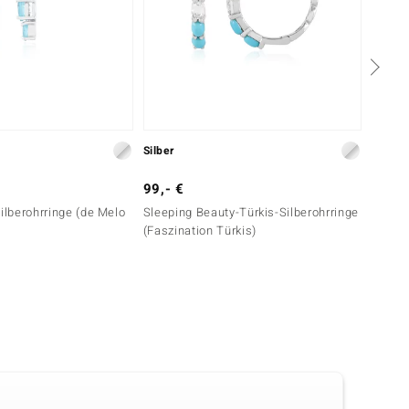
Silber
Silber
99,- €
149,-
Silberohrringe (de Melo
Sleeping Beauty-Türkis-Silberohrringe
Sleepi
(Faszination Türkis)
(Faszi