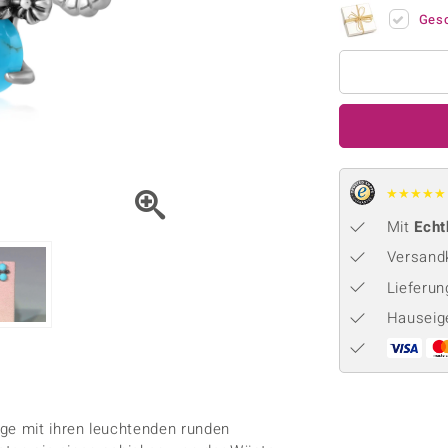
Onyx
Peridot
ns
♦ Silberhalsketten
TPC
Ges
Rhodolith
Spektro
k
♦ Silberohrringe
Trends & Classics
Türkis
Turmal
♦ Silberanhänger
Vitale Minerale
n
Platinschmuck
Blau
Grün
★
★
★
★
★
Mit
Echt
Versandk
Lieferu
Hauseig
nge mit ihren leuchtenden runden