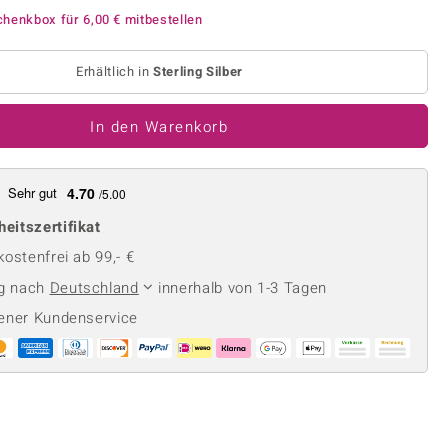
Perle
Ringgröße ermitteln
chenkbox für
6,00 €
mitbestellen
lith
Spinell
in
Zirkon
Erhältlich in
Sterling Silber
In den Warenkorb
Gelb
Sehr gut
4.70
/5.00
heitszertifikat
ostenfrei ab 99,- €
ng nach
Deutschland
innerhalb von 1-3 Tagen
ener Kundenservice