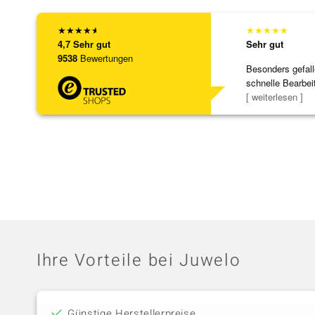
★
★
★
★
★
★
★
★
★
★
4,7
Sehr gut
Sehr gut
9538
Bewertungen
Besonders gefall
schnelle Bearbei
Bearbeitun
[ weiterlesen ]
Ihre Vorteile bei Juwelo
Günstige Herstellerpreise