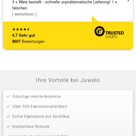
3 x Ware bestellt - schnelle unproblematische Lieferung! 1 x
Schöne
falschen
weiter
[ weiterlesen ]
★
★
★
★
★
4,7
Sehr gut
9607
Bewertungen
Ihre Vorteile bei Juwelo
Günstige Herstellerpreise
Über 500 Edelsteinvarietäten
Echte Edelsteine mit Zertifikat
Kostenlose Retoure