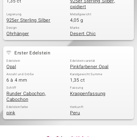
1,35 ct
925er Sterling Silber,
oxidiert
Legierung
Metallgewicht
925er Sterling Silber
4,05 g
Design
Marke
Ohrhänger
Desert Chic
Erster Edelstein
Edelstein
Edelsteinvarietät
Opal
Pinkfarbener Opal
Anzahl und Größe
Karatgewicht Summe
6 à 4 mm
1,35 ct
Schliff
Fassung
Runder Cabochon,
Krappenfassung
Cabochon
Edelsteinfarbe
Herkunft
pink
Peru