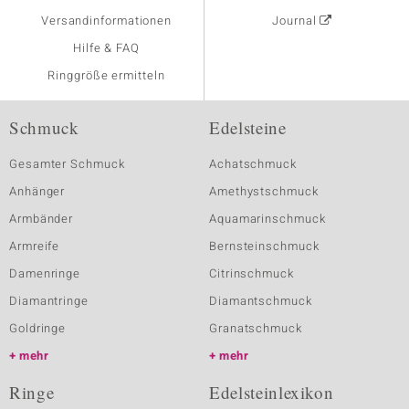
Versandinformationen
Journal
Hilfe & FAQ
Ringgröße ermitteln
Schmuck
Edelsteine
Gesamter Schmuck
Achatschmuck
Anhänger
Amethystschmuck
Armbänder
Aquamarinschmuck
Armreife
Bernsteinschmuck
Damenringe
Citrinschmuck
Diamantringe
Diamantschmuck
Goldringe
Granatschmuck
mehr
mehr
Ringe
Edelsteinlexikon