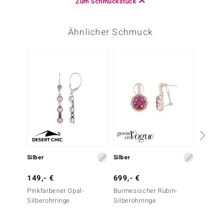
Zum Schmuckstück
Ähnlicher Schmuck
-10%
Silber
Silber
Silber
149,- €
699,- €
199,-
Pinkfarbener Opal-
Burmesischer Rubin-
Pinkfa
Silberohrringe
Silberohrringe
Silbero