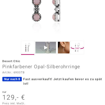
ors Edition
ana
Prince Designs
o
360°
Chic
Desert Chic
insell
Pinkfarbener Opal-Silberohrringe
Art.Nr.: 6900TB
n Vogue
Nur noch 8
Fast ausverkauft!
Jetzt kaufen bevor es zu spät
 Show
ist!
o Paraíso
nur
129,- €
Classics
Preis inkl. MwSt.