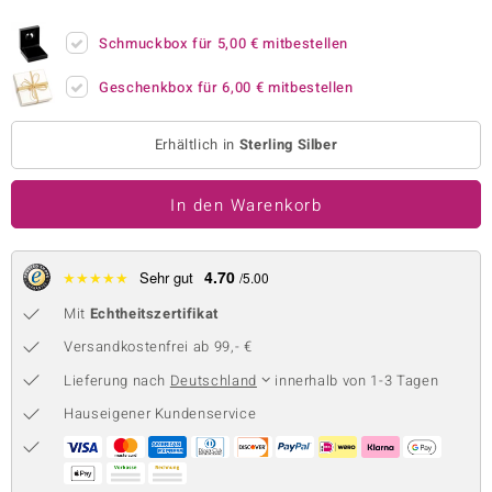
 JUWELO
Schmuckbox für
5,00 €
mitbestellen
remonti
Geschenkbox für
6,00 €
mitbestellen
uca
Erhältlich in
Sterling Silber
no Collection
In den Warenkorb
ENTS BY DE MELO
va
4.70
★
★
★
★
★
Sehr gut
/5.00
otenier
Mit
Echtheitszertifikat
 1894 Collection
Versandkostenfrei ab 99,- €
Lieferung nach
Deutschland
innerhalb von 1-3 Tagen
Hauseigener Kundenservice
ana