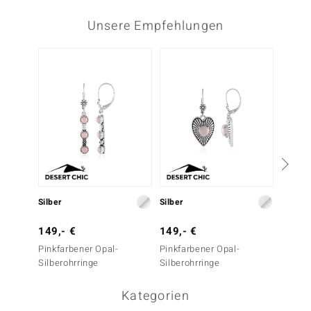
Unsere Empfehlungen
Silber
Silber
Silber
149,- €
149,- €
199,-
Pinkfarbener Opal-
Pinkfarbener Opal-
Orange
Silberohrringe
Silberohrringe
Silbero
Kategorien