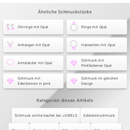
Ähnliche Schmuckstücke
Ohrringe mit Opal
Ringe mit Opal
Anhänger mit Opal
Halsketten mit Opal
Schmuck mit
Armbänder mit Opal
Pinkfarbener Opal
Schmuck mit
Schmuck im gleichen
Edelsteinen in pink
Design
Kategorien dieses Artikels
Schmuck online kaufen bei JUWELO
Edelsteinschmuck