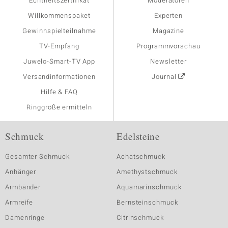
Echtheitszertifikat
Moderatoren
Willkommenspaket
Experten
Gewinnspielteilnahme
Magazine
TV-Empfang
Programmvorschau
Juwelo-Smart-TV App
Newsletter
Versandinformationen
Journal
Hilfe & FAQ
Ringgröße ermitteln
Schmuck
Edelsteine
Gesamter Schmuck
Achatschmuck
Anhänger
Amethystschmuck
Armbänder
Aquamarinschmuck
Armreife
Bernsteinschmuck
Damenringe
Citrinschmuck