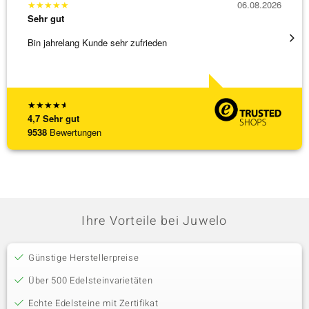
★
★
★
★
★
06.08.2026
★
★
★
Sehr gut
Sehr g
Bin jahrelang Kunde sehr zufrieden
Top Qu
★
★
★
★
★
4,7
Sehr gut
9538
Bewertungen
Ihre Vorteile bei Juwelo
Günstige Herstellerpreise
Über 500 Edelsteinvarietäten
Echte Edelsteine mit Zertifikat