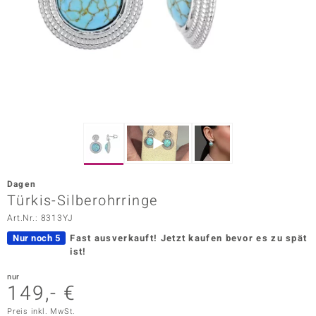
ors Edition
ana
Prince Designs
o
Chic
Dagen
insell
Türkis-Silberohrringe
Art.Nr.: 8313YJ
n Vogue
Nur noch 5
Fast ausverkauft!
Jetzt kaufen bevor es zu spät
 Show
ist!
o Paraíso
nur
149,- €
Classics
Preis inkl. MwSt.