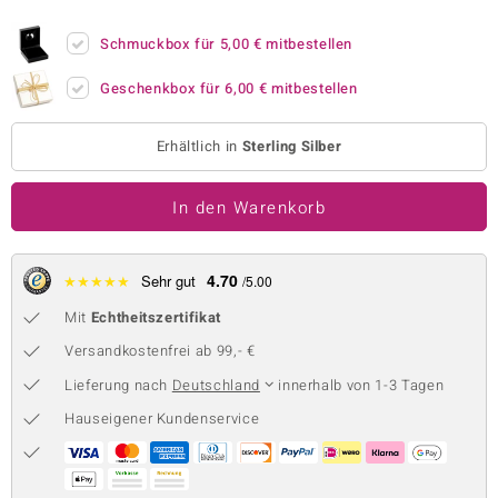
 JUWELO
Schmuckbox für
5,00 €
mitbestellen
remonti
Geschenkbox für
6,00 €
mitbestellen
uca
Erhältlich in
Sterling Silber
no Collection
In den Warenkorb
ENTS BY DE MELO
va
4.70
★
★
★
★
★
Sehr gut
/5.00
otenier
Mit
Echtheitszertifikat
 1894 Collection
Versandkostenfrei ab 99,- €
Lieferung nach
Deutschland
innerhalb von 1-3 Tagen
Hauseigener Kundenservice
ana