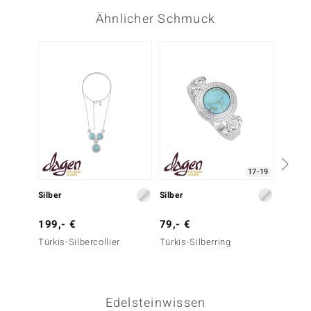
Ähnlicher Schmuck
17-19
Silber
Silber
Silber
199,- €
79,- €
149,-
Türkis-Silbercollier
Türkis-Silberring
Türkis-
Edelsteinwissen