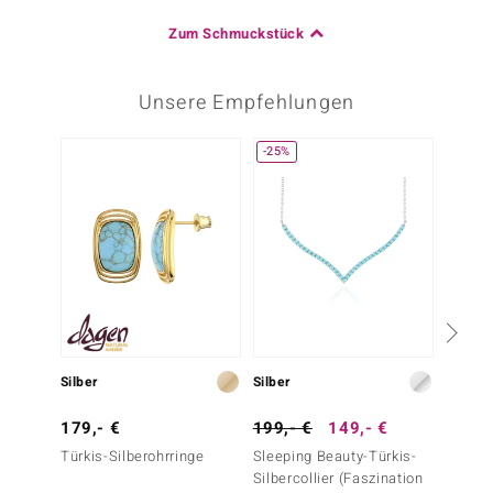
Zum Schmuckstück
Unsere Empfehlungen
-25%
Nur n
Silber
Silber
Silber
179,- €
199,- €
149,- €
149,-
Türkis-Silberohrringe
Sleeping Beauty-Türkis-
Türkis-
Silbercollier (Faszination