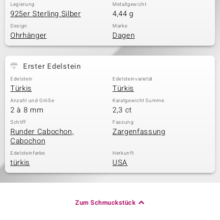
Legierung
Metallgewicht
925er Sterling Silber
4,44 g
Design
Marke
Ohrhänger
Dagen
Erster Edelstein
Edelstein
Edelsteinvarietät
Türkis
Türkis
Anzahl und Größe
Karatgewicht Summe
2 à 8 mm
2,3 ct
Schliff
Fassung
Runder Cabochon,
Zargenfassung
Cabochon
Edelsteinfarbe
Herkunft
türkis
USA
Zum Schmuckstück