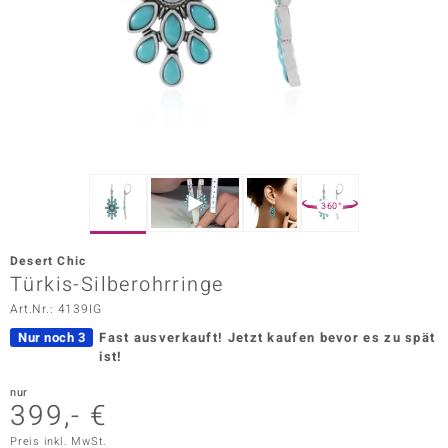
ors Edition
ana
Prince Designs
o
360°
Chic
Desert Chic
insell
Türkis-Silberohrringe
Art.Nr.: 4139IG
n Vogue
Nur noch 3
Fast ausverkauft!
Jetzt kaufen bevor es zu spät
 Show
ist!
o Paraíso
nur
399,- €
Classics
Preis inkl. MwSt.