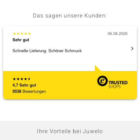
Das sagen unsere Kunden:
★
★
★
★
★
06.08.2026
★
★
★
Sehr gut
Sehr g
Schnelle Lieferung. Schöner Schmuck
Top Qu
★
★
★
★
★
4,7
Sehr gut
9538
Bewertungen
Ihre Vorteile bei Juwelo