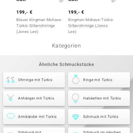
199,- €
199,- €
399,-
Blauer Kingman Mohave-
Kingman Mohave-Türkis-
Sleepi
Türkis-Silberohrringe
Silberohrringe (Jones
Silbero
(Jones Lee)
Lee)
Kategorien
Ähnliche Schmuckstücke
Ohrringe mit Türkis
Ringe mit Türkis
Anhänger mit Türkis
Halsketten mit Türkis
Armbänder mit Türkis
Schmuck mit Türkis
Schmuck mit
Schmuck im gleichen