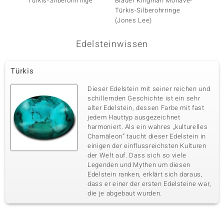
Türkis-Silberohrringe
Blauer Kingman Mohave-
Sleepi
Türkis-Silberohrringe
Silbero
(Jones Lee)
Edelsteinwissen
Türkis
Dieser Edelstein mit seiner reichen und
schillernden Geschichte ist ein sehr
alter Edelstein, dessen Farbe mit fast
jedem Hauttyp ausgezeichnet
harmoniert. Als ein wahres „kulturelles
Chamäleon“ taucht dieser Edelstein in
einigen der einflussreichsten Kulturen
der Welt auf. Dass sich so viele
Legenden und Mythen um diesen
Edelstein ranken, erklärt sich daraus,
dass er einer der ersten Edelsteine war,
die je abgebaut wurden.