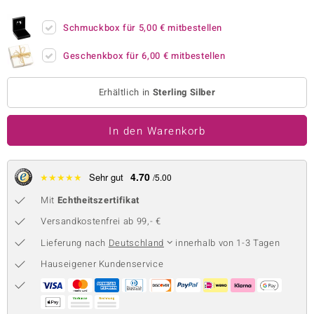
 JUWELO
Schmuckbox für
5,00 €
mitbestellen
remonti
Geschenkbox für
6,00 €
mitbestellen
uca
Erhältlich in
Sterling Silber
no Collection
In den Warenkorb
ENTS BY DE MELO
va
4.70
★
★
★
★
★
Sehr gut
/5.00
otenier
Mit
Echtheitszertifikat
 1894 Collection
Versandkostenfrei ab 99,- €
Lieferung nach
Deutschland
innerhalb von 1-3 Tagen
Hauseigener Kundenservice
ana