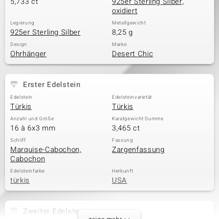
5,733 ct
925er Sterling Silber,
oxidiert
Legierung
Metallgewicht
925er Sterling Silber
8,25 g
Design
Marke
Ohrhänger
Desert Chic
Erster Edelstein
Edelstein
Edelsteinvarietät
Türkis
Türkis
Anzahl und Größe
Karatgewicht Summe
16 à 6x3 mm
3,465 ct
Schliff
Fassung
Marquise-Cabochon,
Zargenfassung
Cabochon
Edelsteinfarbe
Herkunft
türkis
USA
Zweiter Edelstein