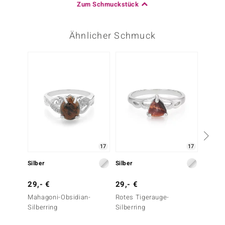
Zum Schmuckstück
Ähnlicher Schmuck
17
17
Silber
Silber
Silber
29,- €
29,- €
29,- 
Mahagoni-Obsidian-
Rotes Tigerauge-
Mahago
Silberring
Silberring
Silberr