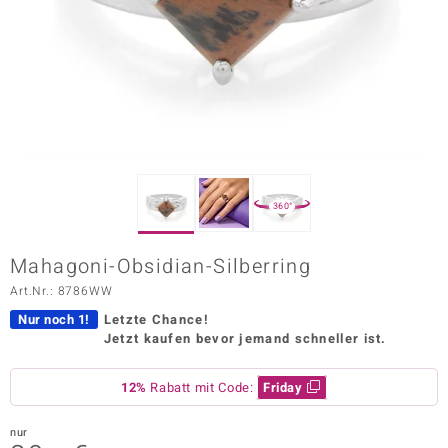
ors Edition
ana
Prince Designs
o
360°
Chic
Mahagoni-Obsidian-Silberring
insell
Art.Nr.: 8786WW
n Vogue
Nur noch 1!
Letzte Chance!
Jetzt kaufen bevor jemand schneller ist.
 Show
12%
Rabatt mit Code:
Friday
o Paraíso
Classics
nur