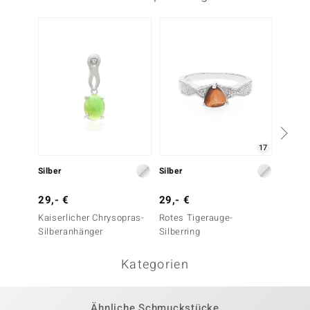
17
Silber
Silber
Silber
29,- €
29,- €
29,- 
Kaiserlicher Chrysopras-
Rotes Tigerauge-
Dinosa
Silberanhänger
Silberring
Silberr
Kategorien
Ähnliche Schmuckstücke