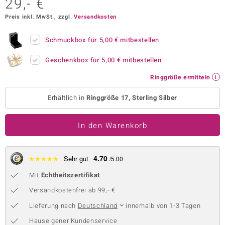
29,- €
 JUWELO
Preis inkl. MwSt., zzgl.
Versandkosten
remonti
Schmuckbox für
5,00 €
mitbestellen
uca
Geschenkbox für
5,00 €
mitbestellen
no Collection
Ringgröße ermitteln
ENTS BY DE MELO
Erhältlich in
Ringgröße 17, Sterling Silber
va
In den Warenkorb
otenier
 1894 Collection
4.70
★
★
★
★
★
Sehr gut
/5.00
Mit
Echtheitszertifikat
Versandkostenfrei ab 99,- €
ana
Lieferung nach
Deutschland
innerhalb von 1-3 Tagen
Hauseigener Kundenservice