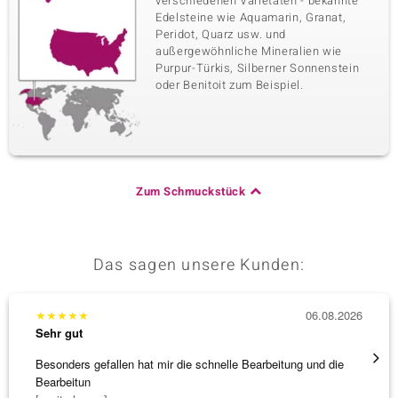
verschiedenen Varietäten - bekannte
Edelsteine wie Aquamarin, Granat,
Peridot, Quarz usw. und
außergewöhnliche Mineralien wie
Purpur-Türkis, Silberner Sonnenstein
oder Benitoit zum Beispiel.
Zum Schmuckstück
Das sagen unsere Kunden:
★
★
★
★
★
06.08.2026
★
★
★
Sehr gut
Sehr g
Besonders gefallen hat mir die schnelle Bearbeitung und die
Schnel
Bearbeitun