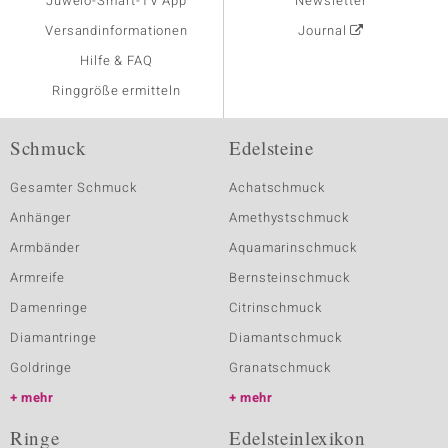
Juwelo-Smart-TV App
Newsletter
Versandinformationen
Journal
Hilfe & FAQ
Ringgröße ermitteln
Schmuck
Edelsteine
Gesamter Schmuck
Achatschmuck
Anhänger
Amethystschmuck
Armbänder
Aquamarinschmuck
Armreife
Bernsteinschmuck
Damenringe
Citrinschmuck
Diamantringe
Diamantschmuck
Goldringe
Granatschmuck
mehr
mehr
Ringe
Edelsteinlexikon