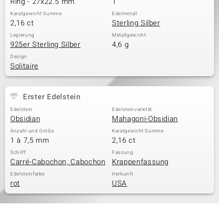
Ring - 27x22.5 mm
1
Karatgewicht Summe
Edelmetall
2,16 ct
Sterling Silber
Legierung
Metallgewicht
925er Sterling Silber
4,6 g
Design
Solitaire
Erster Edelstein
Edelstein
Edelsteinvarietät
Obsidian
Mahagoni-Obsidian
Anzahl und Größe
Karatgewicht Summe
1 à 7,5 mm
2,16 ct
Schliff
Fassung
Carré-Cabochon, Cabochon
Krappenfassung
Edelsteinfarbe
Herkunft
rot
USA