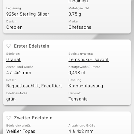
rhodiniert
Legierung
Metallgewicht
925er Sterling Silber
3,75 g
Design
Marke
Creolen
Chefsache
Erster Edelstein
Edelstein
Edelsteinvarietät
Granat
Lemshuku-Tsavorit
Anzahl und Größe
Karatgewicht Summe
4 à 4x2 mm
0,498 ct
Schliff
Fassung
Baguetteschliff, Facettiert
Krappenfassung
Edelsteinfarbe
Herkunft
grün
Tansania
Zweiter Edelstein
Edelsteinvarietät
Anzahl und Größe
Weißer Topas
4 à 4x2 mm