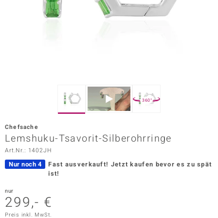
ors Edition
ana
Prince Designs
o
360°
Chic
Chefsache
insell
Lemshuku-Tsavorit-Silberohrringe
Art.Nr.: 1402JH
n Vogue
Nur noch 4
Fast ausverkauft!
Jetzt kaufen bevor es zu spät
 Show
ist!
o Paraíso
nur
299,- €
Classics
Preis inkl. MwSt.