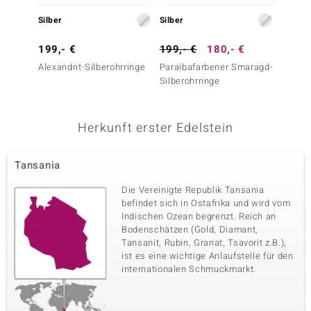
Silber
Silber
Silber
199,- €
199,- €
180,- €
39,- 
Alexandrit-Silberohrringe
Paraibafarbener Smaragd-
Weißer
Silberohrringe
Silbero
Herkunft erster Edelstein
Tansania
Die Vereinigte Republik Tansania
befindet sich in Ostafrika und wird vom
Indischen Ozean begrenzt. Reich an
Bodenschätzen (Gold, Diamant,
Tansanit, Rubin, Granat, Tsavorit z.B.),
ist es eine wichtige Anlaufstelle für den
internationalen Schmuckmarkt.