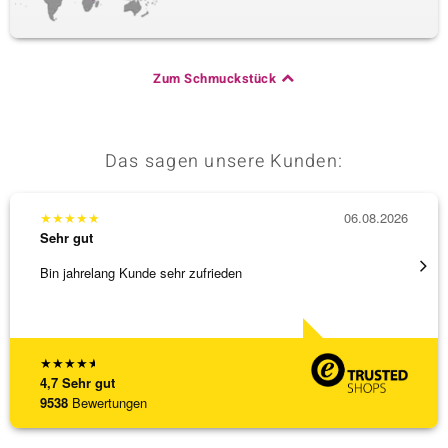
Zum Schmuckstück
Das sagen unsere Kunden:
★
★
★
★
★
06.08.2026
★
★
★
Sehr gut
Sehr g
Bin jahrelang Kunde sehr zufrieden
Schnel
★
★
★
★
★
4,7
Sehr gut
9538
Bewertungen