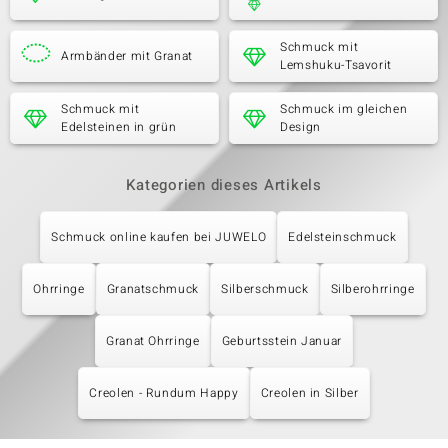
Schmuck mit
Armbänder mit Granat
Lemshuku-Tsavorit
Schmuck mit
Schmuck im gleichen
Edelsteinen in grün
Design
Kategorien dieses Artikels
Schmuck online kaufen bei JUWELO
Edelsteinschmuck
Ohrringe
Granatschmuck
Silberschmuck
Silberohrringe
Granat Ohrringe
Geburtsstein Januar
Creolen - Rundum Happy
Creolen in Silber