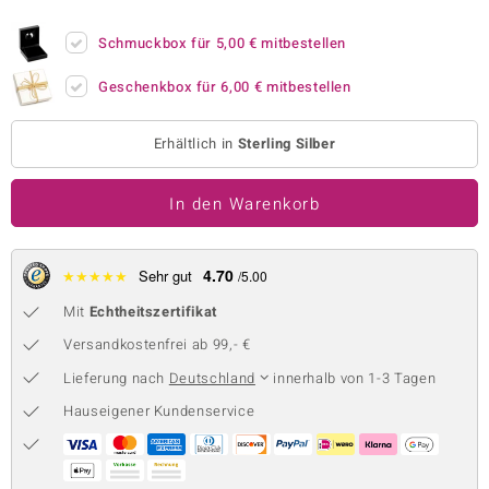
 JUWELO
Schmuckbox für
5,00 €
mitbestellen
remonti
Geschenkbox für
6,00 €
mitbestellen
uca
Erhältlich in
Sterling Silber
no Collection
In den Warenkorb
ENTS BY DE MELO
va
4.70
★
★
★
★
★
Sehr gut
/5.00
otenier
Mit
Echtheitszertifikat
 1894 Collection
Versandkostenfrei ab 99,- €
Lieferung nach
Deutschland
innerhalb von 1-3 Tagen
Hauseigener Kundenservice
ana