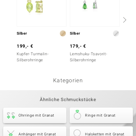
Silber
Silber
Silber
199,- €
179,- €
399,-
Kupfer-Turmalin-
Lemshuku-Tsavorit-
Kupfer
Silberohrringe
Silberohrringe
Silbero
Kategorien
Ähnliche Schmuckstücke
Ohrringe mit Granat
Ringe mit Granat
Anhänger mit Granat
Halsketten mit Granat