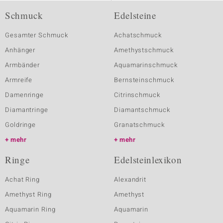
Schmuck
Edelsteine
Gesamter Schmuck
Achatschmuck
Anhänger
Amethystschmuck
Armbänder
Aquamarinschmuck
Armreife
Bernsteinschmuck
Damenringe
Citrinschmuck
Diamantringe
Diamantschmuck
Goldringe
Granatschmuck
mehr
mehr
Ringe
Edelsteinlexikon
Achat Ring
Alexandrit
Amethyst Ring
Amethyst
Aquamarin Ring
Aquamarin