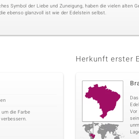
hes Symbol der Liebe und Zuneigung, haben die vielen alten G
e ebenso glanzvoll ist wie der Edelstein selbst.
Herkunft erster 
Bra
Das 
len
Edel
Vor
 um die Farbe
sei
 verbessern.
unm
Lag