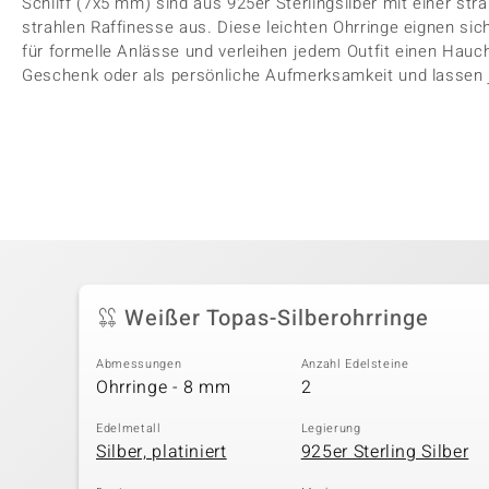
Schliff (7x5 mm) sind aus 925er Sterlingsilber mit einer str
strahlen Raffinesse aus. Diese leichten Ohrringe eignen si
für formelle Anlässe und verleihen jedem Outfit einen Hauch
Geschenk oder als persönliche Aufmerksamkeit und lassen 
Weißer Topas-Silberohrringe
Abmessungen
Anzahl Edelsteine
Ohrringe - 8 mm
2
Edelmetall
Legierung
Silber, platiniert
925er Sterling Silber