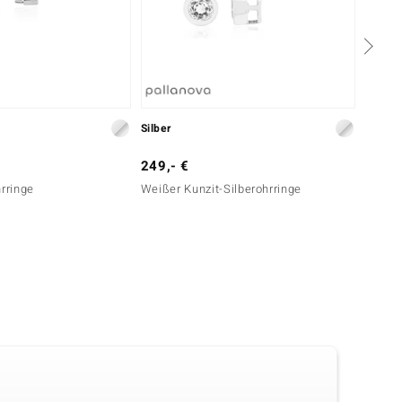
Silber
Silber
249,- €
69,- 
hrringe
Weißer Kunzit-Silberohrringe
Brasil
Silber