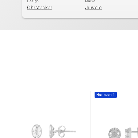
Design
Marke
Ohrstecker
Juwelo
Nur noch 1