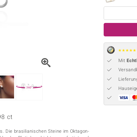
Onyx
Peridot
ns
♦ Silberhalsketten
TPC
Rhodolith
Spektro
k
♦ Silberohrringe
Trends & Classics
Türkis
Turmal
♦ Silberanhänger
Vitale Minerale
n
Platinschmuck
Blau
Grün
★
★
★
★
★
Mit
Echt
Versandk
Lieferu
Hauseig
360°
98 ct
. Die brasilianischen Steine im Oktagon-