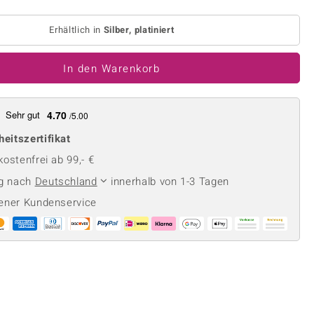
Perle
Ringgröße ermitteln
lith
Spinell
Erhältlich in
Silber, platiniert
in
Zirkon
In den Warenkorb
Gelb
Sehr gut
4.70
/5.00
heitszertifikat
ostenfrei ab 99,- €
ng nach
Deutschland
innerhalb von 1-3 Tagen
ener Kundenservice