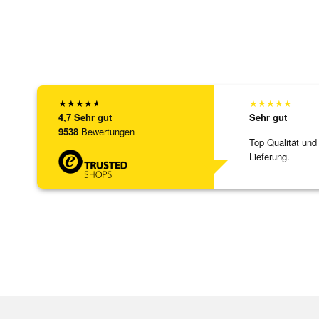
★
★
★
★
★
★
★
★
★
★
4,7
Sehr gut
Sehr gut
9538
Bewertungen
Top Qualität und
Lieferung.