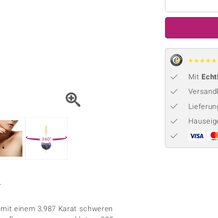
Onyx
Peridot
ns
♦ Silberhalsketten
TPC
Rhodolith
Spektro
k
♦ Silberohrringe
Trends & Classics
Türkis
Turmal
♦ Silberanhänger
Vitale Minerale
n
★
★
★
★
★
Platinschmuck
Blau
Grün
Mit
Echt
Versandk
Lieferu
Hauseig
360°
r
s mit einem 3,987 Karat schweren