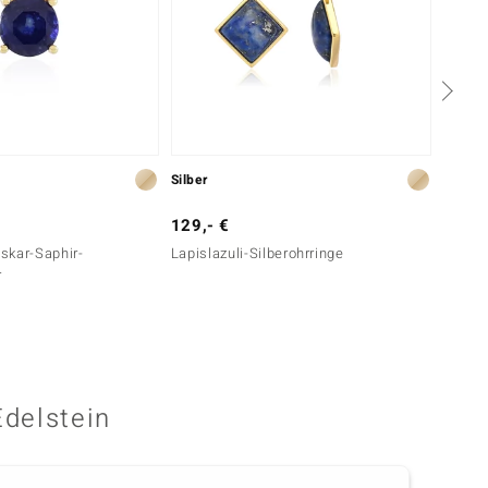
Silber
Silber
129,- €
699,-
skar-Saphir-
Lapislazuli-Silberohrringe
Tansan
r
Edelstein