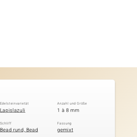
Edelsteinvarietät
Anzahl und Größe
Lapislazuli
1 à 8 mm
Schliff
Fassung
Bead rund, Bead
gemixt