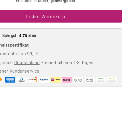
Perle
Erhältlich in
Silber, gelbvergoldet
Ringgröße ermitteln
lith
Spinell
In den Warenkorb
in
Zirkon
Sehr gut
4.70
/5.00
Gelb
heitszertifikat
ostenfrei ab 99,- €
ng nach
Deutschland
innerhalb von 1-3 Tagen
ener Kundenservice