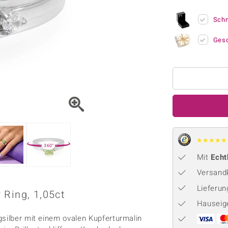
Onyx
Peridot
ns
♦ Silberhalsketten
TPC
Rhodolith
Spektro
Sch
k
♦ Silberohrringe
Trends & Classics
Türkis
Turmal
♦ Silberanhänger
Vitale Minerale
Ges
n
Platinschmuck
Blau
Grün
★
★
★
★
★
360°
Mit
Echt
Versandk
Lieferu
 Ring, 1,05ct
Hauseig
gsilber mit einem ovalen Kupferturmalin