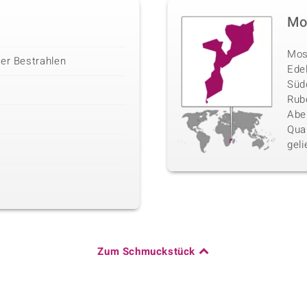
Mo
Mosa
der Bestrahlen
Ede
Südo
Rube
Abe
Qua
geli
Zum Schmuckstück