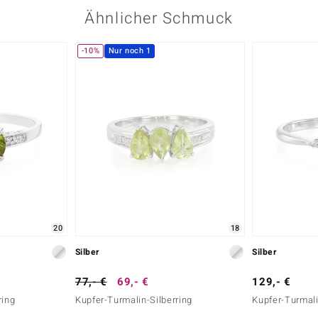
Ähnlicher Schmuck
-10%
Nur noch 1
20
18
Silber
Silber
77,- €
69,- €
129,- €
ring
Kupfer-Turmalin-Silberring
Kupfer-Turmali