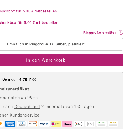
Perle
Ringgröße ermitteln
lith
Spinell
muckbox für
5,00 €
mitbestellen
in
Zirkon
chenkbox für
5,00 €
mitbestellen
Ringgröße ermitteln
Gelb
Erhältlich in
Ringgröße 17, Silber, platiniert
In den Warenkorb
Sehr gut
4.70
/5.00
heitszertifikat
ostenfrei ab 99,- €
ng nach
Deutschland
innerhalb von 1-3 Tagen
ener Kundenservice