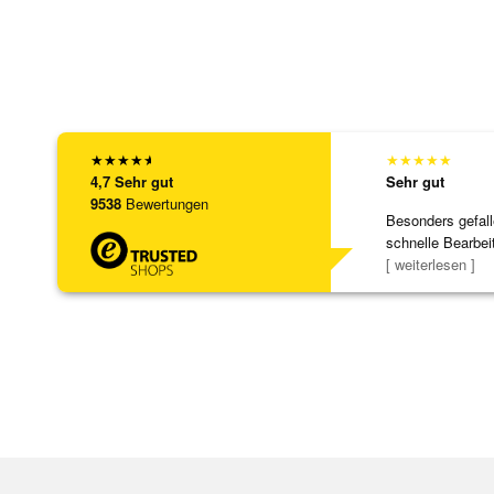
★
★
★
★
★
★
★
★
★
★
4,7
Sehr gut
Sehr gut
9538
Bewertungen
Besonders gefall
schnelle Bearbei
Bearbeitun
[ weiterlesen ]