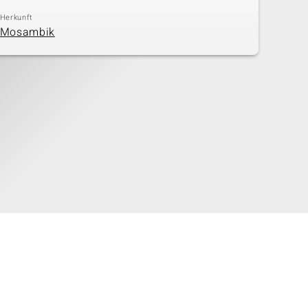
Herkunft
Mosambik