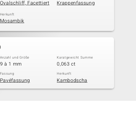
Ovalschliff, Facettiert
Krappenfassung
Herkunft
Mosambik
n
Anzahl und Größe
Karatgewicht Summe
9 à 1 mm
0,063 ct
Fassung
Herkunft
Pavéfassung
Kambodscha