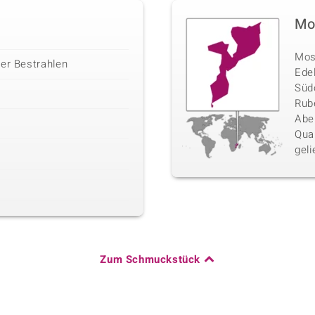
Mo
Mosa
der Bestrahlen
Ede
Südo
Rube
Abe
Qua
geli
Zum Schmuckstück