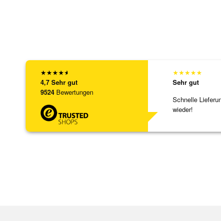
★
★
★
★
★
★
★
★
★
★
4,7
Sehr gut
Sehr gut
9524
Bewertungen
Schnelle Lieferu
wieder!