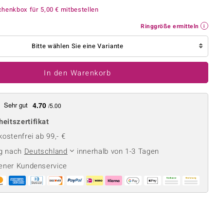
Perle
Ringgröße ermitteln
chenkbox für
5,00 €
mitbestellen
lith
Spinell
Ringgröße ermitteln
in
Zirkon
Bitte wählen Sie eine Variante
Gelb
In den Warenkorb
Sehr gut
4.70
/5.00
heitszertifikat
ostenfrei ab 99,- €
ng nach
Deutschland
innerhalb von 1-3 Tagen
ener Kundenservice