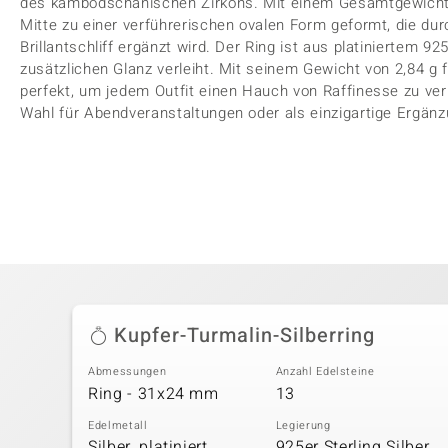
des kambodschanischen Zirkons. Mit einem Gesamtgewicht v
Mitte zu einer verführerischen ovalen Form geformt, die dur
Brillantschliff ergänzt wird. Der Ring ist aus platiniertem 92
zusätzlichen Glanz verleiht. Mit seinem Gewicht von 2,84 g f
perfekt, um jedem Outfit einen Hauch von Raffinesse zu ver
Wahl für Abendveranstaltungen oder als einzigartige Ergän
Kupfer-Turmalin-Silberring
Abmessungen
Anzahl Edelsteine
Ring - 31x24 mm
13
Edelmetall
Legierung
Silber, platiniert
925er Sterling Silber