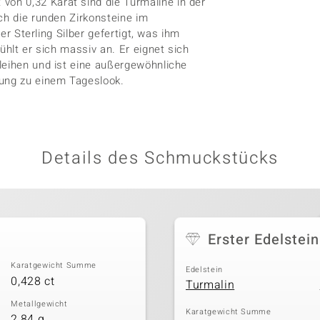
on 0,32 Karat sind die Turmaline in der
ch die runden Zirkonsteine im
5er Sterling Silber gefertigt, was ihm
ühlt er sich massiv an. Er eignet sich
leihen und ist eine außergewöhnliche
zung zu einem Tageslook.
Details des Schmuckstücks
Erster Edelstein
Karatgewicht Summe
Edelstein
0,428 ct
Turmalin
Metallgewicht
Karatgewicht Summe
2,84 g