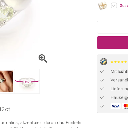
Onyx
Peridot
ns
♦ Silberhalsketten
TPC
Ges
Rhodolith
Spektro
k
♦ Silberohrringe
Trends & Classics
Türkis
Turmal
♦ Silberanhänger
Vitale Minerale
n
Platinschmuck
Blau
Grün
★
★
★
★
★
Mit
Echt
Versandk
360°
Lieferu
Hauseig
32ct
turmalins, akzentuiert durch das Funkeln