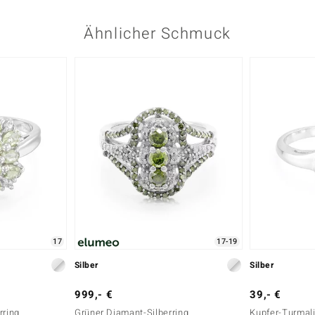
Ähnlicher Schmuck
17
17-19
Silber
Silber
999,- €
39,- €
rring
Grüner Diamant-Silberring
Kupfer-Turmali