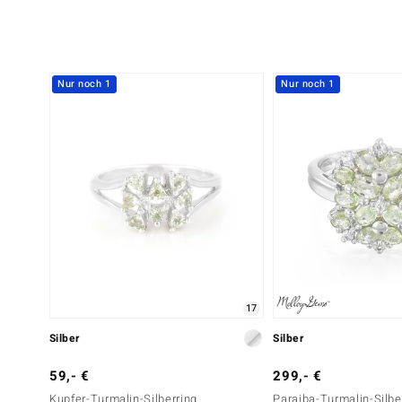
Nur noch 1
Nur noch 1
17
Silber
Silber
59,- €
299,- €
Kupfer-Turmalin-Silberring
Paraiba-Turmalin-Silbe