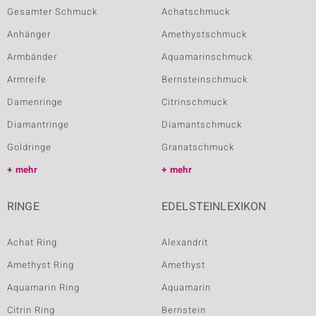
Gesamter Schmuck
Achatschmuck
Anhänger
Amethystschmuck
Armbänder
Aquamarinschmuck
Armreife
Bernsteinschmuck
Damenringe
Citrinschmuck
Diamantringe
Diamantschmuck
Goldringe
Granatschmuck
mehr
mehr
RINGE
EDELSTEINLEXIKON
Achat Ring
Alexandrit
Amethyst Ring
Amethyst
Aquamarin Ring
Aquamarin
Citrin Ring
Bernstein