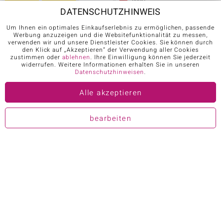
DATENSCHUTZHINWEIS
JUWELO APP
Um Ihnen ein optimales Einkaufserlebnis zu ermöglichen, passende
Werbung anzuzeigen und die Websitefunktionalität zu messen,
verwenden wir und unsere Dienstleister Cookies. Sie können durch
den Klick auf „Akzeptieren“ der Verwendung aller Cookies
zustimmen oder
ablehnen
. Ihre Einwilligung können Sie jederzeit
widerrufen. Weitere Informationen erhalten Sie in unseren
Datenschutzhinweisen
.
FOLGEN SIE UNS AUF
Alle akzeptieren
bearbeiten
Karriere
AGB
Datenschutz
Cookies
Impressum
Kontakt
Vertrag widerrufen
Further languages: