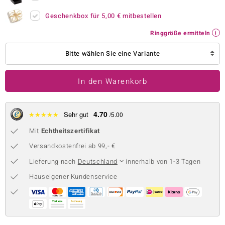
 JUWELO
Geschenkbox für
5,00 €
mitbestellen
Ringgröße ermitteln
remonti
Bitte wählen Sie eine Variante
uca
no Collection
In den Warenkorb
ENTS BY DE MELO
4.70
★
★
★
★
★
Sehr gut
/5.00
va
Mit
Echtheitszertifikat
otenier
Versandkostenfrei ab 99,- €
 1894 Collection
Lieferung nach
Deutschland
innerhalb von 1-3 Tagen
Hauseigener Kundenservice
ana