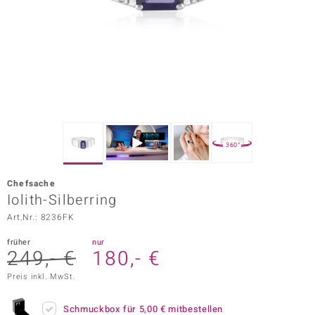
ors Edition
ana
Prince Designs
o
360°
Chic
Chefsache
insell
Iolith-Silberring
Art.Nr.: 8236FK
n Vogue
früher
nur
 Show
249,- €
180,- €
o Paraíso
Preis inkl. MwSt.
Classics
Schmuckbox für
5,00 €
mitbestellen