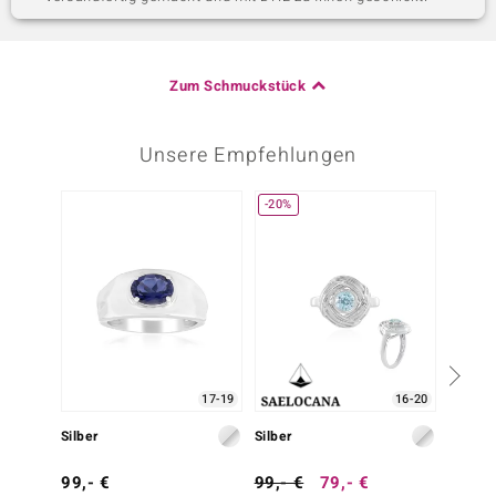
Zum Schmuckstück
Unsere Empfehlungen
-20%
-28%
17-19
16-20
Silber
Silber
Silber
99,- €
99,- €
79,- €
249,-