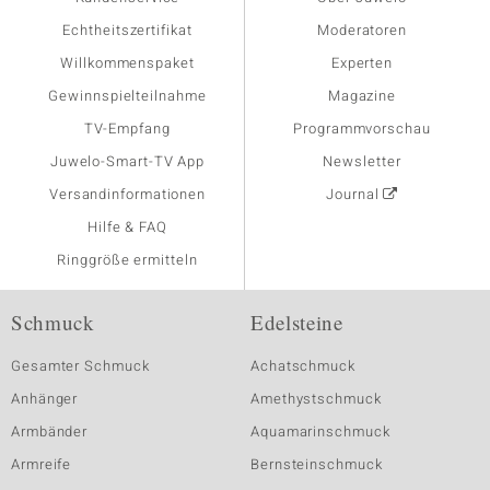
Echtheitszertifikat
Moderatoren
Willkommenspaket
Experten
Gewinnspielteilnahme
Magazine
TV-Empfang
Programmvorschau
Juwelo-Smart-TV App
Newsletter
Versandinformationen
Journal
Hilfe & FAQ
Ringgröße ermitteln
Schmuck
Edelsteine
Gesamter Schmuck
Achatschmuck
Anhänger
Amethystschmuck
Armbänder
Aquamarinschmuck
Armreife
Bernsteinschmuck