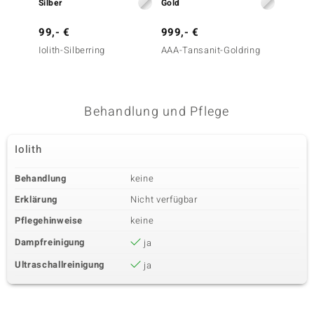
Silber
Gold
Silber
99,- €
999,- €
49,- 
Iolith-Silberring
AAA-Tansanit-Goldring
Urugua
Silberr
Behandlung und Pflege
Iolith
Behandlung
keine
Erklärung
Nicht verfügbar
Pflegehinweise
keine
Dampfreinigung
ja
Ultraschallreinigung
ja