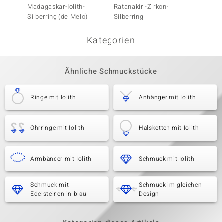
Madagaskar-Iolith-
Ratanakiri-Zirkon-
Iolith-
Silberring (de Melo)
Silberring
Kategorien
Ähnliche Schmuckstücke
Ringe mit Iolith
Anhänger mit Iolith
Ohrringe mit Iolith
Halsketten mit Iolith
Armbänder mit Iolith
Schmuck mit Iolith
Schmuck mit
Schmuck im gleichen
Edelsteinen in blau
Design