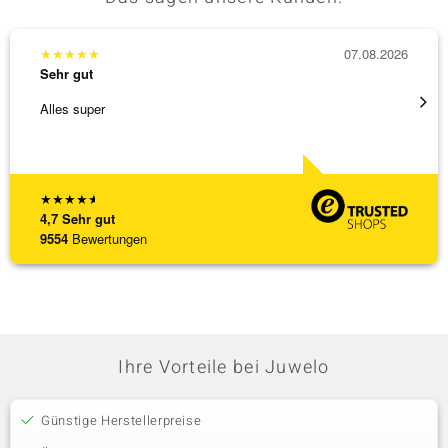
★
★
★
★
★
07.08.2026
★
★
★
Sehr gut
Sehr g
Alles super
Eine V
zu noc
[ weite
★
★
★
★
★
4,7
Sehr gut
9554
Bewertungen
Ihre Vorteile bei Juwelo
Günstige Herstellerpreise