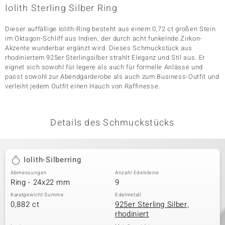
Iolith Sterling Silber Ring
Dieser auffällige Iolith-Ring besteht aus einem 0,72 ct großen Stein
& Classics
im Oktagon-Schliff aus Indien, der durch acht funkelnde Zirkon-
Akzente wunderbar ergänzt wird. Dieses Schmuckstück aus
Minerale
rhodiniertem 925er Sterlingsilber strahlt Eleganz und Stil aus. Er
eignet sich sowohl für legere als auch für formelle Anlässe und
passt sowohl zur Abendgarderobe als auch zum Business-Outfit und
verleiht jedem Outfit einen Hauch von Raffinesse.
Details des Schmuckstücks
Iolith-Silberring
Abmessungen
Anzahl Edelsteine
Ring - 24x22 mm
9
Karatgewicht Summe
Edelmetall
0,882 ct
925er Sterling Silber,
rhodiniert