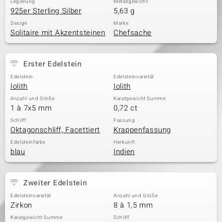
Legierung
Metallgewicht
925er Sterling Silber
5,63 g
Design
Marke
Solitaire mit Akzentsteinen
Chefsache
Erster Edelstein
Edelstein
Edelsteinvarietät
Iolith
Iolith
Anzahl und Größe
Karatgewicht Summe
1 à 7x5 mm
0,72 ct
Schliff
Fassung
Oktagonschliff, Facettiert
Krappenfassung
Edelsteinfarbe
Herkunft
blau
Indien
Zweiter Edelstein
Edelsteinvarietät
Anzahl und Größe
Zirkon
8 à 1,5 mm
Karatgewicht Summe
Schliff