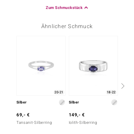
Zum Schmuckstück
Ähnlicher Schmuck
20-21
18-22
Silber
Silber
Silber
69,- €
149,- €
99,- 
Tansanit-Silberring
Iolith-Silberring
Iolith-