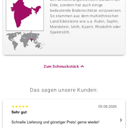
Erde, sondern hat auch einige
bedeutende Bodenschätze vorzuweisen.
So stammen aus dem multiethnischen
Land Edelsteine wie u.a. Rubin, Saphir,
Mondstein, Iolith, Kyanit, Rhodoltih oder
Spektrolith.
Zum Schmuckstück
Das sagen unsere Kunden:
★
★
★
★
★
05.08.2026
★
★
★
Sehr gut
Sehr g
Schnelle Lieferung und günstiger Preis! gerne wieder!
Tolles