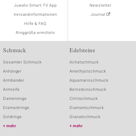
Juwelo-Smart-TV App
Newsletter
Versandinformationen
Journal
Hilfe & FAQ
Ringgröße ermitteln
Schmuck
Edelsteine
Gesamter Schmuck
Achatschmuck
Anhänger
Amethystschmuck
Armbänder
Aquamarinschmuck
Armreife
Bernsteinschmuck
Damenringe
Citrinschmuck
Diamantringe
Diamantschmuck
Goldringe
Granatschmuck
mehr
mehr