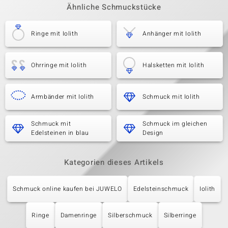
Ähnliche Schmuckstücke
Ringe mit Iolith
Anhänger mit Iolith
Ohrringe mit Iolith
Halsketten mit Iolith
Armbänder mit Iolith
Schmuck mit Iolith
Schmuck mit
Schmuck im gleichen
Edelsteinen in blau
Design
Kategorien dieses Artikels
Schmuck online kaufen bei JUWELO
Edelsteinschmuck
Iolith
Ringe
Damenringe
Silberschmuck
Silberringe