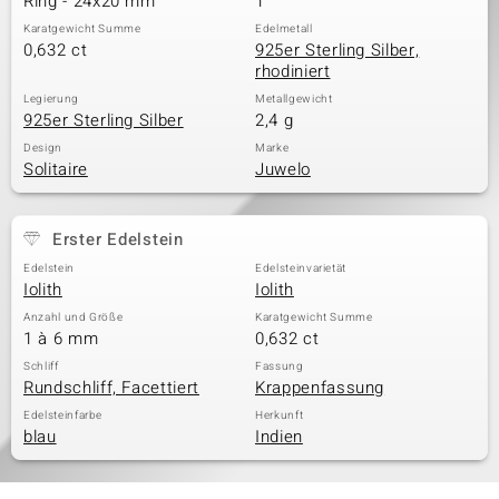
Ring - 24x20 mm
1
Karatgewicht Summe
Edelmetall
0,632 ct
925er Sterling Silber,
rhodiniert
Legierung
Metallgewicht
925er Sterling Silber
2,4 g
Design
Marke
Solitaire
Juwelo
Erster Edelstein
Edelstein
Edelsteinvarietät
Iolith
Iolith
Anzahl und Größe
Karatgewicht Summe
1 à 6 mm
0,632 ct
Schliff
Fassung
Rundschliff, Facettiert
Krappenfassung
Edelsteinfarbe
Herkunft
blau
Indien