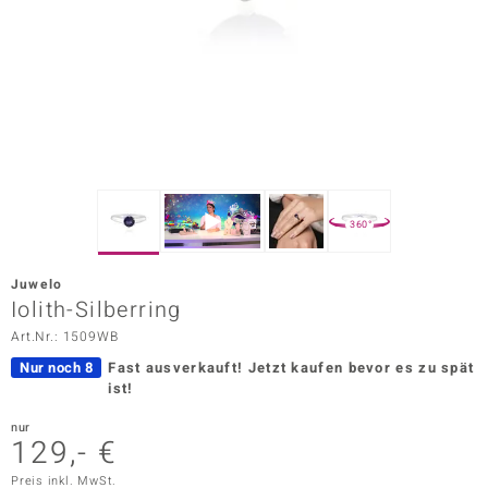
ors Edition
ana
Prince Designs
o
360°
Chic
Juwelo
insell
Iolith-Silberring
Art.Nr.: 1509WB
n Vogue
Nur noch 8
Fast ausverkauft!
Jetzt kaufen bevor es zu spät
 Show
ist!
o Paraíso
nur
129,- €
Classics
Preis inkl. MwSt.