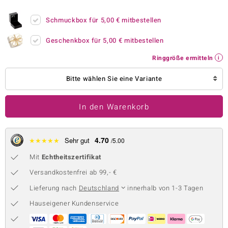
 JUWELO
Schmuckbox für
5,00 €
mitbestellen
remonti
Geschenkbox für
5,00 €
mitbestellen
uca
Ringgröße ermitteln
no Collection
Bitte wählen Sie eine Variante
ENTS BY DE MELO
In den Warenkorb
va
otenier
4.70
★
★
★
★
★
Sehr gut
/5.00
Mit
Echtheitszertifikat
 1894 Collection
Versandkostenfrei ab 99,- €
Lieferung nach
Deutschland
innerhalb von 1-3 Tagen
ana
Hauseigener Kundenservice