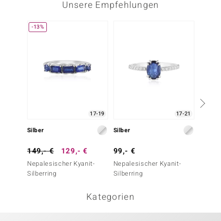
Unsere Empfehlungen
-13%
17-19
17-21
Silber
Silber
Silber
149,- €
129,- €
99,- €
179,-
Nepalesischer Kyanit-
Nepalesischer Kyanit-
Iolith-
Silberring
Silberring
Kategorien