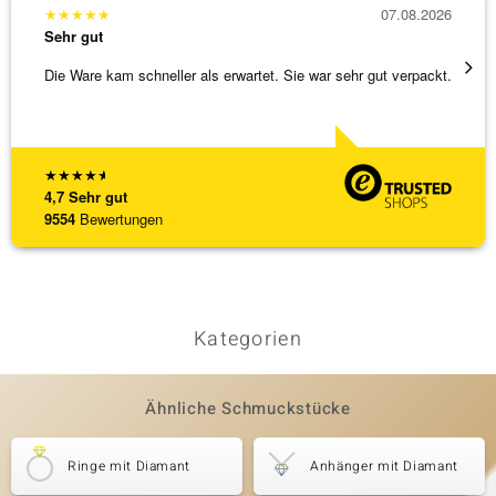
★
★
★
★
★
07.08.2026
★
★
★
Sehr gut
Sehr g
Die Ware kam schneller als erwartet. Sie war sehr gut verpackt.
Hatte 
Schmu
[ weite
★
★
★
★
★
4,7
Sehr gut
9554
Bewertungen
Kategorien
Ähnliche Schmuckstücke
Ringe mit Diamant
Anhänger mit Diamant