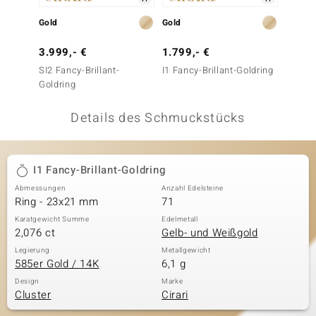
 JUWELO
Gold
Gold
Gold
remonti
3.999,- €
1.799,- €
2.499
SI2 Fancy-Brillant-
I1 Fancy-Brillant-Goldring
SI2 Fan
uca
Goldring
Goldri
no Collection
Details des Schmuckstücks
ENTS BY DE MELO
va
I1 Fancy-Brillant-Goldring
Abmessungen
Anzahl Edelsteine
otenier
Ring - 23x21 mm
71
 1894 Collection
Karatgewicht Summe
Edelmetall
2,076 ct
Gelb- und Weißgold
Legierung
Metallgewicht
585er Gold / 14K
6,1 g
ana
Design
Marke
Cluster
Cirari