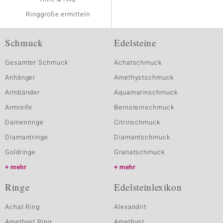
Ringgröße ermitteln
Schmuck
Edelsteine
Gesamter Schmuck
Achatschmuck
Anhänger
Amethystschmuck
Armbänder
Aquamarinschmuck
Armreife
Bernsteinschmuck
Damenringe
Citrinschmuck
Diamantringe
Diamantschmuck
Goldringe
Granatschmuck
mehr
mehr
Ringe
Edelsteinlexikon
Achat Ring
Alexandrit
Amethyst Ring
Amethyst