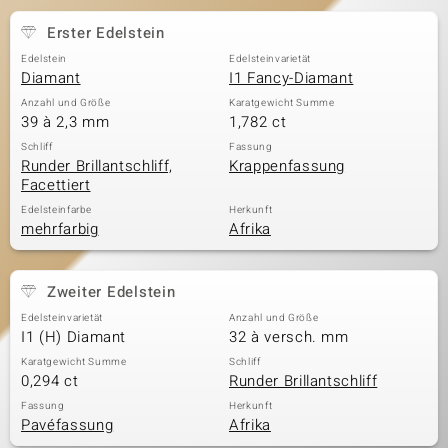
Erster Edelstein
Edelstein
Edelsteinvarietät
& Classics
Diamant
I1 Fancy-Diamant
Anzahl und Größe
Karatgewicht Summe
Minerale
39 à 2,3 mm
1,782 ct
Schliff
Fassung
Runder Brillantschliff,
Krappenfassung
Facettiert
Edelsteinfarbe
Herkunft
mehrfarbig
Afrika
Zweiter Edelstein
Edelsteinvarietät
Anzahl und Größe
I1 (H) Diamant
32 à versch. mm
Karatgewicht Summe
Schliff
0,294 ct
Runder Brillantschliff
Fassung
Herkunft
Pavéfassung
Afrika