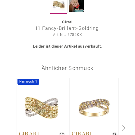
ors Edition
ana
Cirari
I1 Fancy-Brillant-Goldring
Art.Nr.: 5782KX
Prince Designs
Leider ist dieser Artikel ausverkauft.
o
Ähnlicher Schmuck
Chic
insell
Nur noch 1
-20%
n Vogue
 Show
o Paraíso
Classics
17
17