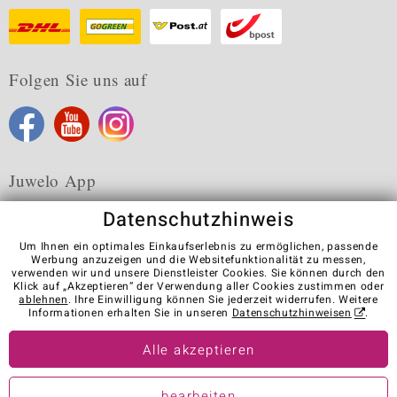
Folgen Sie uns auf
Juwelo App
Datenschutzhinweis
Um Ihnen ein optimales Einkaufserlebnis zu ermöglichen, passende
Werbung anzuzeigen und die Websitefunktionalität zu messen,
verwenden wir und unsere Dienstleister Cookies. Sie können durch den
Karriere
AGB
Datenschutz
Cookies
Impressum
Klick auf „Akzeptieren“ der Verwendung aller Cookies zustimmen oder
Kontakt
Vertrag widerrufen
ablehnen
. Ihre Einwilligung können Sie jederzeit widerrufen. Weitere
Informationen erhalten Sie in unseren
Datenschutzhinweisen
.
Visit our stores in other countries:
Alle akzeptieren
© Juwelo Deutschland GmbH (ein Tochterunternehmen der elumeo
bearbeiten