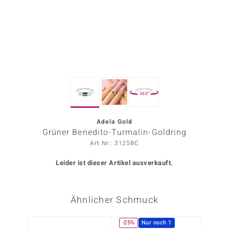
ors Edition
ana
Prince Designs
360°
o
Chic
Adela Gold
Grüner Benedito-Turmalin-Goldring
insell
Art.Nr.: 3125BC
n Vogue
Leider ist dieser Artikel ausverkauft.
 Show
Ähnlicher Schmuck
o Paraíso
Classics
-25%
Nur noch 1
-25%