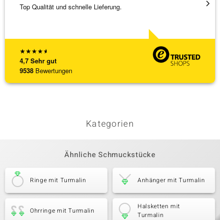
Top Qualität und schnelle Lieferung.
Besond
Bearbe
[ weite
★
★
★
★
★
4,7
Sehr gut
9538
Bewertungen
Kategorien
Ähnliche Schmuckstücke
Ringe mit Turmalin
Anhänger mit Turmalin
Halsketten mit
Ohrringe mit Turmalin
Turmalin