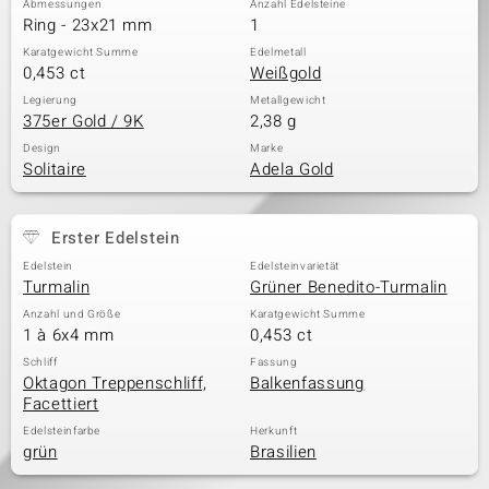
Abmessungen
Anzahl Edelsteine
Ring - 23x21 mm
1
Karatgewicht Summe
Edelmetall
0,453 ct
Weißgold
& Classics
Legierung
Metallgewicht
375er Gold / 9K
2,38 g
Minerale
Design
Marke
Solitaire
Adela Gold
Erster Edelstein
Edelstein
Edelsteinvarietät
Turmalin
Grüner Benedito-Turmalin
Anzahl und Größe
Karatgewicht Summe
1 à 6x4 mm
0,453 ct
Schliff
Fassung
Oktagon Treppenschliff,
Balkenfassung
Facettiert
Edelsteinfarbe
Herkunft
grün
Brasilien