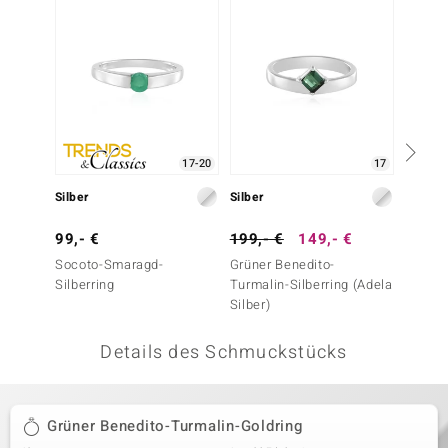
 JUWELO
remonti
uca
no Collection
17-20
17
ENTS BY DE MELO
Silber
Silber
Silber
va
99,- €
199,- €
149,- €
399,-
Socoto-Smaragd-
Grüner Benedito-
Grüner
otenier
Silberring
Turmalin-Silberring (Adela
Turmal
Silber)
 1894 Collection
Details des Schmuckstücks
ana
Grüner Benedito-Turmalin-Goldring