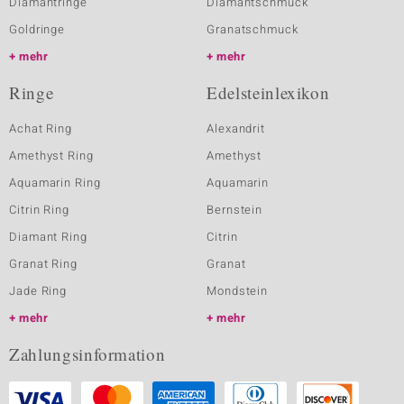
Diamantringe
Diamantschmuck
Goldringe
Granatschmuck
mehr
mehr
Ringe
Edelsteinlexikon
Achat Ring
Alexandrit
Amethyst Ring
Amethyst
Aquamarin Ring
Aquamarin
Citrin Ring
Bernstein
Diamant Ring
Citrin
Granat Ring
Granat
Jade Ring
Mondstein
mehr
mehr
Zahlungsinformation