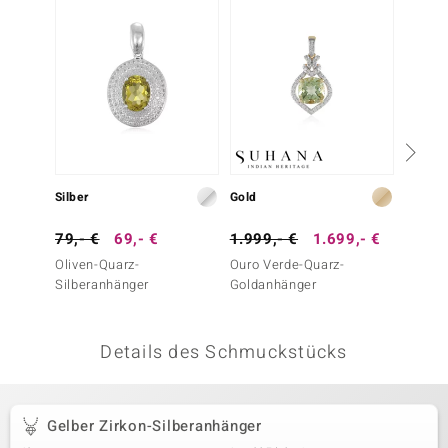
 JUWELO
remonti
uca
no Collection
ENTS BY DE MELO
Silber
Gold
Silber
va
79,- €
69,- €
1.999,- €
1.699,- €
299,-
Oliven-Quarz-
Ouro Verde-Quarz-
Citrin
otenier
Silberanhänger
Goldanhänger
(Annet
 1894 Collection
Details des Schmuckstücks
ana
Gelber Zirkon-Silberanhänger