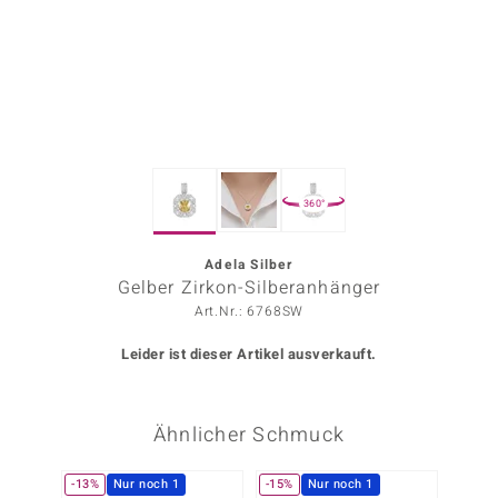
ors Edition
ana
Prince Designs
360°
o
Chic
Adela Silber
Gelber Zirkon-Silberanhänger
insell
Art.Nr.: 6768SW
n Vogue
Leider ist dieser Artikel ausverkauft.
 Show
Ähnlicher Schmuck
o Paraíso
Classics
-13%
Nur noch 1
-15%
Nur noch 1
-40%