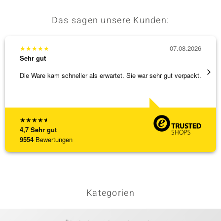
Das sagen unsere Kunden:
★
★
★
★
★
07.08.2026
★
★
★
Sehr gut
Sehr g
Die Ware kam schneller als erwartet. Sie war sehr gut verpackt.
Alles 
★
★
★
★
★
4,7
Sehr gut
9554
Bewertungen
Kategorien