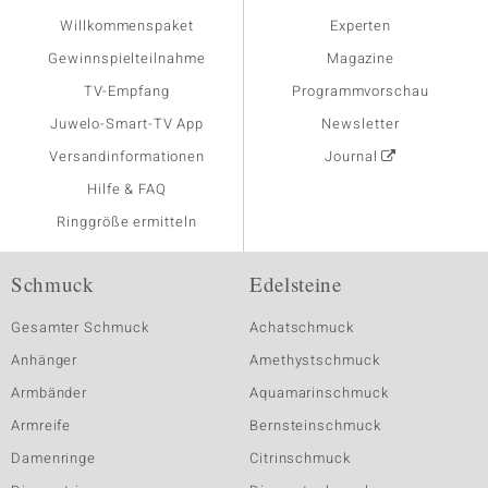
Willkommenspaket
Experten
Gewinnspielteilnahme
Magazine
TV-Empfang
Programmvorschau
Juwelo-Smart-TV App
Newsletter
Versandinformationen
Journal
Hilfe & FAQ
Ringgröße ermitteln
Schmuck
Edelsteine
Gesamter Schmuck
Achatschmuck
Anhänger
Amethystschmuck
Armbänder
Aquamarinschmuck
Armreife
Bernsteinschmuck
Damenringe
Citrinschmuck