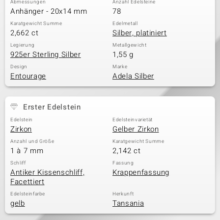
Abmessungen
Anzahl Edelsteine
Anhänger - 20x14 mm
78
Karatgewicht Summe
Edelmetall
2,662 ct
Silber, platiniert
& Classics
Legierung
Metallgewicht
925er Sterling Silber
1,55 g
Minerale
Design
Marke
Entourage
Adela Silber
Erster Edelstein
Edelstein
Edelsteinvarietät
Zirkon
Gelber Zirkon
Anzahl und Größe
Karatgewicht Summe
1 à 7 mm
2,142 ct
Schliff
Fassung
Antiker Kissenschliff,
Krappenfassung
Facettiert
Edelsteinfarbe
Herkunft
gelb
Tansania