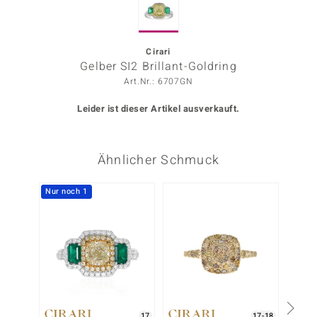
ors Edition
ana
Cirari
Gelber SI2 Brillant-Goldring
Art.Nr.: 6707GN
Prince Designs
Leider ist dieser Artikel ausverkauft.
o
Ähnlicher Schmuck
Chic
insell
Nur noch 1
Nur n
n Vogue
 Show
o Paraíso
Classics
17
17-18