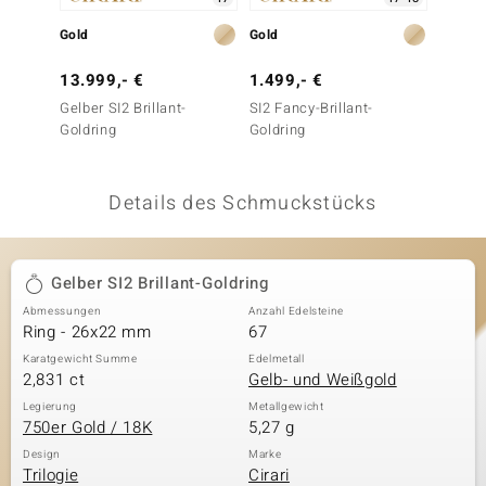
 JUWELO
Gold
Gold
Gold
remonti
13.999,- €
1.499,- €
3.499
Gelber SI2 Brillant-
SI2 Fancy-Brillant-
AAA-S
uca
Goldring
Goldring
Goldri
no Collection
Details des Schmuckstücks
ENTS BY DE MELO
va
Gelber SI2 Brillant-Goldring
otenier
Abmessungen
Anzahl Edelsteine
Ring - 26x22 mm
67
 1894 Collection
Karatgewicht Summe
Edelmetall
2,831 ct
Gelb- und Weißgold
Legierung
Metallgewicht
750er Gold / 18K
5,27 g
ana
Design
Marke
Trilogie
Cirari