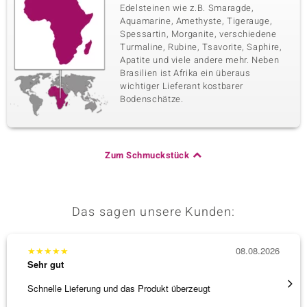
Fünfter Edelstein
Edelsteinen wie z.B. Smaragde,
Aquamarine, Amethyste, Tigerauge,
Edelsteinvarietät
Anzahl und Größe
SI2 (H) Diamant
10 à versch. mm
Spessartin, Morganite, verschiedene
Turmaline, Rubine, Tsavorite, Saphire,
Karatgewicht Summe
Schliff
Apatite und viele andere mehr. Neben
0,231 ct
Runder Brillantschliff
Brasilien ist Afrika ein überaus
Fassung
Herkunft
wichtiger Lieferant kostbarer
Krappenfassung
Afrika
Bodenschätze.
Zum Schmuckstück
Das sagen unsere Kunden:
★
★
★
★
★
08.08.2026
★
★
★
Sehr gut
Sehr g
Schnelle Lieferung und das Produkt überzeugt
Immer 