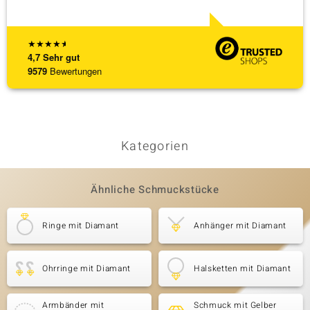
★
★
★
★
★
4,7
Sehr gut
9579
Bewertungen
Kategorien
Ähnliche Schmuckstücke
Ringe mit Diamant
Anhänger mit Diamant
Ohrringe mit Diamant
Halsketten mit Diamant
Armbänder mit
Schmuck mit Gelber