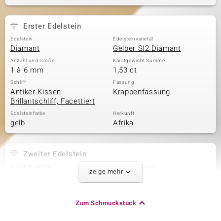
Erster Edelstein
& Classics
Edelstein
Edelsteinvarietät
Diamant
Gelber SI2 Diamant
Minerale
Anzahl und Größe
Karatgewicht Summe
1 à 6 mm
1,53 ct
Schliff
Fassung
Antiker Kissen-
Krappenfassung
Brillantschliff, Facettiert
Edelsteinfarbe
Herkunft
gelb
Afrika
Zweiter Edelstein
Edelsteinvarietät
Anzahl und Größe
zeige mehr
AAA-Sambia-Smaragd
2 à 4,5x3,5 mm
Karatgewicht Summe
Schliff
0,7 ct
Oktagon-Smaragdschliff
Zum Schmuckstück
Fassung
Herkunft
Krappenfassung
Sambia