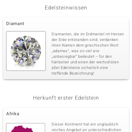
Edelsteinwissen
Dritter Edelstein
Diamant
Edelsteinvarietät
Anzahl und Größe
SI2 (H) Diamant
34 à 1 mm
Diamanten, die im Erdmantel im Herzen
Karatgewicht Summe
Schliff
der Erde entstanden sind, verdanken
0,234 ct
Runder Brillantschliff
ihren Namen dem griechischen Wort
„adamas“, was so viel wie
Fassung
Herkunft
Krappenfassung
„unbesiegbar“ bedeutet – für den
Afrika
härtesten und einen der wertvollsten
aller Edelsteine sicherlich eine
treffende Bezeichnung!
Vierter Edelstein
Edelsteinvarietät
Anzahl und Größe
Gelber SI2 Diamant
20 à 1 mm
Karatgewicht Summe
Herkunft erster Edelstein
Schliff
0,136 ct
Runder Brillantschliff
Fassung
Herkunft
Afrika
Krappenfassung
Afrika
Dieser Kontinent hat ein unglaublich
reiches Angebot an unterschiedlichen