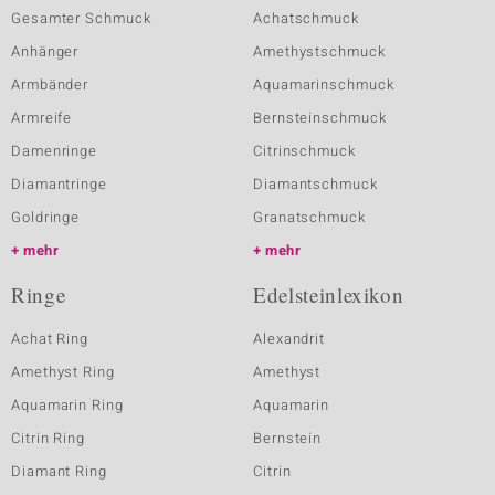
Gesamter Schmuck
Achatschmuck
Anhänger
Amethystschmuck
Armbänder
Aquamarinschmuck
Armreife
Bernsteinschmuck
Damenringe
Citrinschmuck
Diamantringe
Diamantschmuck
Goldringe
Granatschmuck
mehr
mehr
Ringe
Edelsteinlexikon
Achat Ring
Alexandrit
Amethyst Ring
Amethyst
Aquamarin Ring
Aquamarin
Citrin Ring
Bernstein
Diamant Ring
Citrin