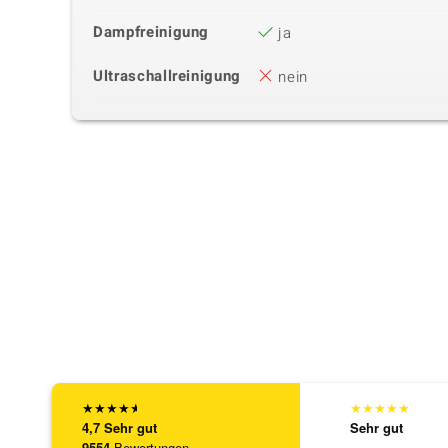
Dampfreinigung
ja
Ultraschallreinigung
nein
★
★
★
★
★
★
★
★
★
★
4,7
Sehr gut
Sehr gut
9554
Bewertungen