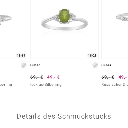
18-19
18-21
Silber
Silber
69,- €
49,- €
69,- €
49,-
berring
Idokras-Silberring
Russischer Dio
Details des Schmuckstücks