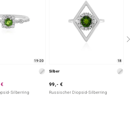
19-20
18
Silber
Silber
 €
99,- €
129,-
psid-Silberring
Russischer Diopsid-Silberring
Grüner