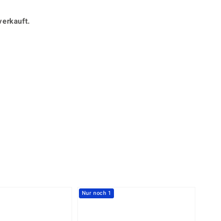
Perle
Ringgröße ermitteln
lith
Spinell
verkauft.
in
Zirkon
Gelb
Nur noch 1
-23%