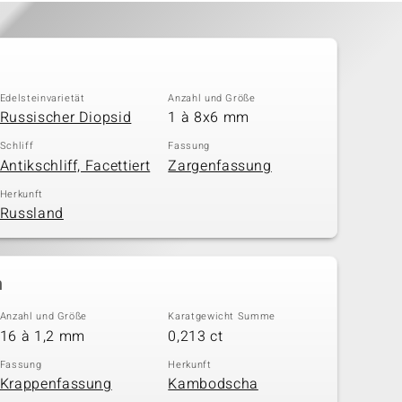
Edelsteinvarietät
Anzahl und Größe
Russischer Diopsid
1 à 8x6 mm
Schliff
Fassung
Antikschliff, Facettiert
Zargenfassung
Herkunft
Russland
n
Anzahl und Größe
Karatgewicht Summe
16 à 1,2 mm
0,213 ct
Fassung
Herkunft
Krappenfassung
Kambodscha