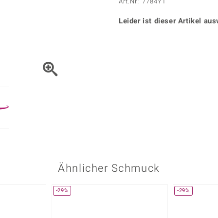
Onyx
Peridot
Art.Nr.: 7784YT
ns
♦ Silberhalsketten
TPC
Rhodolith
Spektro
k
♦ Silberohrringe
Leider ist dieser Artikel aus
Trends & Classics
Türkis
Turmal
♦ Silberanhänger
Vitale Minerale
n
Platinschmuck
Blau
Grün
Ähnlicher Schmuck
-29%
-29%