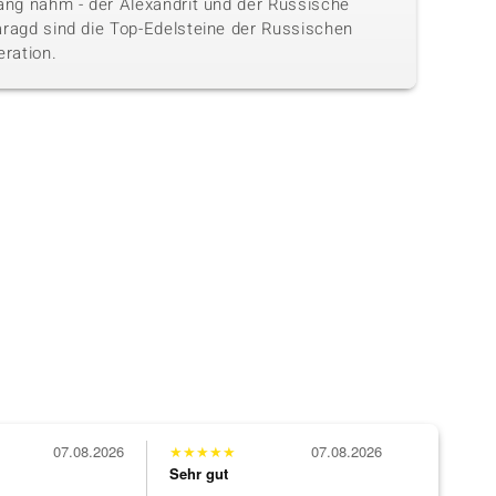
ang nahm - der Alexandrit und der Russische
ragd sind die Top-Edelsteine der Russischen
eration.
07.08.2026
★
★
★
★
★
07.08.2026
★
★
★
★
★
Sehr gut
Sehr gut