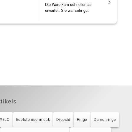
Die Ware kam schneller als
Wunderschö
erwartet. Sie war sehr gut
Opal, tolle
verpackt.
Steg ist e
[ weiterles
tikels
UWELO
Edelsteinschmuck
Diopsid
Ringe
Damenringe