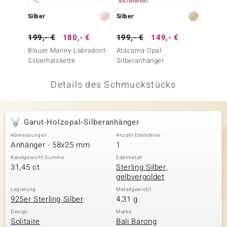
 JUWELO
Silber
Silber
Silber
remonti
199,- €
180,- €
199,- €
149,- €
179,-
Blauer Maniry-Labradorit-
Atacama-Opal-
Labrad
uca
Silberhalskette
Silberanhänger
(Adela 
no Collection
Details des Schmuckstücks
ENTS BY DE MELO
va
Garut-Holzopal-Silberanhänger
Abmessungen
Anzahl Edelsteine
otenier
Anhänger - 58x25 mm
1
 1894 Collection
Karatgewicht Summe
Edelmetall
31,45 ct
Sterling Silber,
gelbvergoldet
Legierung
Metallgewicht
925er Sterling Silber
4,31 g
ana
Design
Marke
Solitaire
Bali Barong