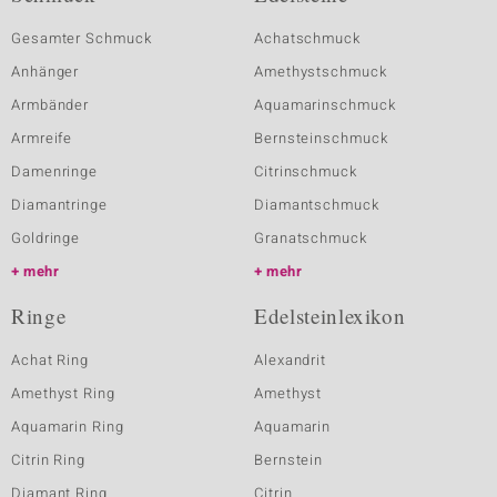
Gesamter Schmuck
Achatschmuck
Anhänger
Amethystschmuck
Armbänder
Aquamarinschmuck
Armreife
Bernsteinschmuck
Damenringe
Citrinschmuck
Diamantringe
Diamantschmuck
Goldringe
Granatschmuck
mehr
mehr
Ringe
Edelsteinlexikon
Achat Ring
Alexandrit
Amethyst Ring
Amethyst
Aquamarin Ring
Aquamarin
Citrin Ring
Bernstein
Diamant Ring
Citrin