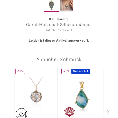
ors Edition
ana
Bali Barong
Garut-Holzopal-Silberanhänger
Art.Nr.: 1639WH
Prince Designs
Leider ist dieser Artikel ausverkauft.
o
Ähnlicher Schmuck
Chic
insell
-10%
-25%
Nur noch 1
Nur n
n Vogue
 Show
o Paraíso
Classics