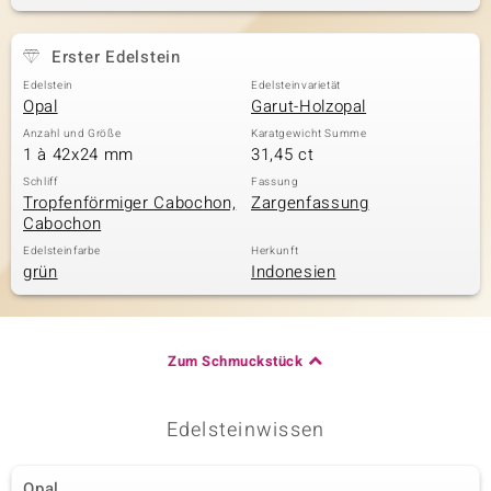
Erster Edelstein
& Classics
Edelstein
Edelsteinvarietät
Opal
Garut-Holzopal
Minerale
Anzahl und Größe
Karatgewicht Summe
1 à 42x24 mm
31,45 ct
Schliff
Fassung
Tropfenförmiger Cabochon,
Zargenfassung
Cabochon
Edelsteinfarbe
Herkunft
grün
Indonesien
Zum Schmuckstück
Edelsteinwissen
Opal