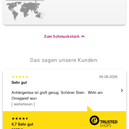
Zum Schmuckstück
Das sagen unsere Kunden:
★
★
★
★
★
09.08.2026
★
★
★
Sehr gut
Sehr g
Anhängeröse ist groß genug. Schöner Stein . Wirkt am
3 x Wa
Omegareif wun
falsch
[ weiterlesen ]
[ weite
★
★
★
★
★
4,7
Sehr gut