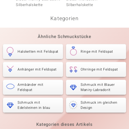
Silberhalskette
Silberhalskette
Labrado
Kategorien
Ähnliche Schmuckstücke
Halsketten mit Feldspat
Ringe mit Feldspat
Anhänger mit Feldspat
Ohrringe mit Feldspat
Armbänder mit
Schmuck mit Blauer
Feldspat
Maniry-Labradorit
Schmuck mit
Schmuck im gleichen
Edelsteinen in blau
Design
Kategorien dieses Artikels