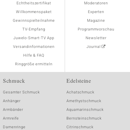
Echtheitszertifikat
Moderatoren
Willkommenspaket
Experten
Gewinnspielteilnahme
Magazine
TV-Empfang
Programmvorschau
Juwelo-Smart-TV App
Newsletter
Versandinformationen
Journal
Hilfe & FAQ
Ringgröße ermitteln
Schmuck
Edelsteine
Gesamter Schmuck
Achatschmuck
Anhänger
Amethystschmuck
Armbänder
Aquamarinschmuck
Armreife
Bernsteinschmuck
Damenringe
Citrinschmuck