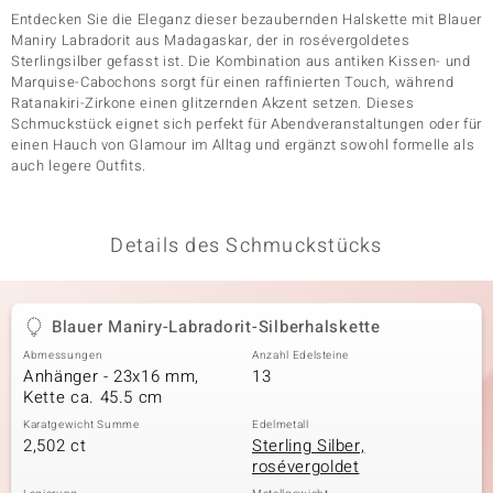
Entdecken Sie die Eleganz dieser bezaubernden Halskette mit Blauer
Maniry Labradorit aus Madagaskar, der in rosévergoldetes
Sterlingsilber gefasst ist. Die Kombination aus antiken Kissen- und
& Classics
Marquise-Cabochons sorgt für einen raffinierten Touch, während
Ratanakiri-Zirkone einen glitzernden Akzent setzen. Dieses
Minerale
Schmuckstück eignet sich perfekt für Abendveranstaltungen oder für
einen Hauch von Glamour im Alltag und ergänzt sowohl formelle als
auch legere Outfits.
Details des Schmuckstücks
Blauer Maniry-Labradorit-Silberhalskette
Abmessungen
Anzahl Edelsteine
Anhänger - 23x16 mm,
13
Kette ca. 45.5 cm
Karatgewicht Summe
Edelmetall
2,502 ct
Sterling Silber,
rosévergoldet