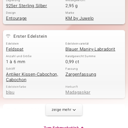
Legierung
Metallgewicht
925er Sterling Silber
2,95 g
Design
Marke
Entourage
KM by Juwelo
Erster Edelstein
Edelstein
Edelsteinvarietät
Feldspat
Blauer Maniry-Labradorit
Anzahl und Größe
Karatgewicht Summe
1 à 6 mm
0,99 ct
Schliff
Fassung
Antiker Kissen-Cabochon,
Zargenfassung
Cabochon
Edelsteinfarbe
Herkunft
blau
Madagaskar
zeige mehr
Zweiter Edelstein
Edelsteinvarietät
Anzahl und Größe
Blauer Maniry-Labradorit
4 à 6x3 mm
Zum Schmuckstück