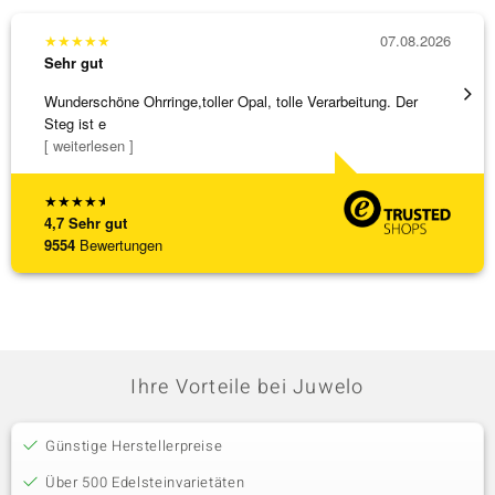
★
★
★
★
★
07.08.2026
★
★
★
Sehr gut
Sehr g
Wunderschöne Ohrringe,toller Opal, tolle Verarbeitung. Der
Eine V
Steg ist e
zu noc
[ weiterlesen ]
[ weite
★
★
★
★
★
4,7
Sehr gut
9554
Bewertungen
Ihre Vorteile bei Juwelo
Günstige Herstellerpreise
Über 500 Edelsteinvarietäten