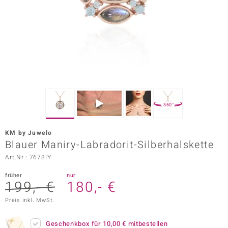
ors Edition
ana
Prince Designs
o
360°
Chic
KM by Juwelo
insell
Blauer Maniry-Labradorit-Silberhalskette
Art.Nr.: 7678IY
n Vogue
früher
nur
 Show
199,- €
180,- €
o Paraíso
Preis inkl. MwSt.
Classics
Geschenkbox für
10,00 €
mitbestellen