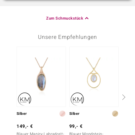
Zum Schmuckstück
Unsere Empfehlungen
-13%
Silber
Silber
Silber
149,- €
99,- €
149,-
Blauer Maniry-Labradorit-
Blauer Mondstein-
Kupfer