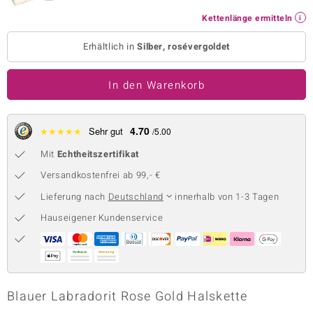
 JUWELO
Kettenlänge ermitteln
Erhältlich in
Silber, rosévergoldet
remonti
uca
In den Warenkorb
no Collection
4.70
★
★
★
★
★
Sehr gut
/5.00
ENTS BY DE MELO
Mit
Echtheitszertifikat
va
Versandkostenfrei ab 99,- €
otenier
Lieferung nach
Deutschland
innerhalb von 1-3 Tagen
Hauseigener Kundenservice
 1894 Collection
ana
Blauer Labradorit Rose Gold Halskette