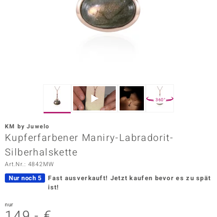
ors Edition
ana
Prince Designs
o
360°
Chic
KM by Juwelo
insell
Kupferfarbener Maniry-Labradorit-
Silberhalskette
n Vogue
Art.Nr.: 4842MW
 Show
Nur noch 5
Fast ausverkauft!
Jetzt kaufen bevor es zu spät
ist!
o Paraíso
nur
Classics
149,- €