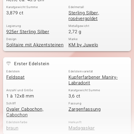
Karatgewicht Summe
Edelmetall
3,879 ct
Sterling Silber,
rosévergoldet
Legierung
Metallgewicht
925er Sterling Silber
2,72 g
Design
Marke
Solitaire mit Akzentsteinen
KM by Juwelo
Erster Edelstein
Edelstein
Edelsteinvarietät
Feldspat
Kupferfarbener Maniry-
Labradorit
Anzahl und Größe
Karatgewicht Summe
1 à 12x8 mm
3,6 ct
Schliff
Fassung
Ovaler Cabochon,
Zargenfassung
Cabochon
Edelsteinfarbe
Herkunft
braun
Madagaskar