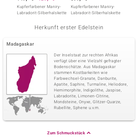
Edelsteinvarietät
Anzahl und Größe
Kupferfarbener Maniry-
Kupferfarbener Maniry-
Weißer
Oranger Zirkon
2 à 1,5 mm
Labradorit-Silberhalskette
Labradorit-Silberhalskette
Silber
Karatgewicht Summe
Schliff
0,036 ct
Rundschliff
Herkunft erster Edelstein
Fassung
Herkunft
Krappenfassung
Kambodscha
Madagaskar
Der Inselstaat zur rechten Afrikas
verfügt über eine Vielzahl gefragter
Bodenschätze. Aus Madagaskar
stammen Kostbarkeiten wie
Farbwechsel-Granate, Danburite,
Apatite, Saphire, Turmaline, Heliodore,
Hemimorphite, Indigolithe, Jaspise,
Labradorite, Limonen-Citrine,
Mondsteine, Onyxe, Glitzer-Quarze,
Rubellite, Sphene u.v.m.
Zum Schmuckstück