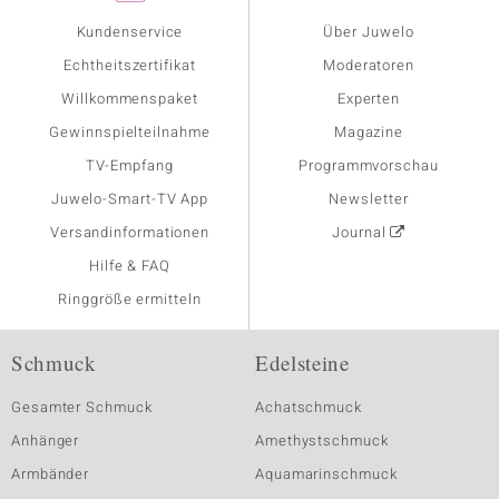
Kundenservice
Über Juwelo
Echtheitszertifikat
Moderatoren
Willkommenspaket
Experten
Gewinnspielteilnahme
Magazine
TV-Empfang
Programmvorschau
Juwelo-Smart-TV App
Newsletter
Versandinformationen
Journal
Hilfe & FAQ
Ringgröße ermitteln
Schmuck
Edelsteine
Gesamter Schmuck
Achatschmuck
Anhänger
Amethystschmuck
Armbänder
Aquamarinschmuck