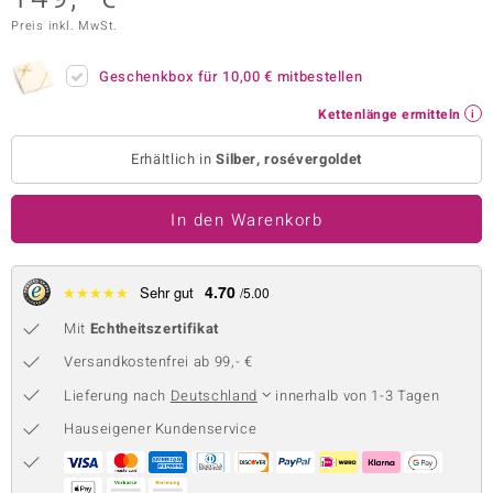
Preis inkl. MwSt.
 JUWELO
remonti
Geschenkbox für
10,00 €
mitbestellen
Kettenlänge ermitteln
uca
Erhältlich in
Silber, rosévergoldet
no Collection
ENTS BY DE MELO
In den Warenkorb
va
4.70
★
★
★
★
★
Sehr gut
/5.00
otenier
Mit
Echtheitszertifikat
 1894 Collection
Versandkostenfrei ab 99,- €
Lieferung nach
Deutschland
innerhalb von 1-3 Tagen
Hauseigener Kundenservice
ana