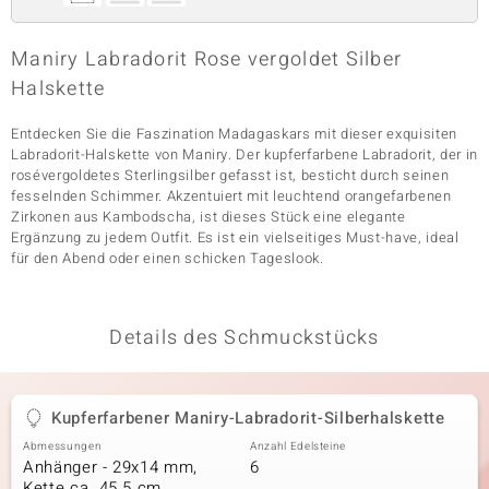
Maniry Labradorit Rose vergoldet Silber
& Classics
Halskette
Minerale
Entdecken Sie die Faszination Madagaskars mit dieser exquisiten
Labradorit-Halskette von Maniry. Der kupferfarbene Labradorit, der in
rosévergoldetes Sterlingsilber gefasst ist, besticht durch seinen
fesselnden Schimmer. Akzentuiert mit leuchtend orangefarbenen
Zirkonen aus Kambodscha, ist dieses Stück eine elegante
Ergänzung zu jedem Outfit. Es ist ein vielseitiges Must-have, ideal
für den Abend oder einen schicken Tageslook.
Details des Schmuckstücks
Kupferfarbener Maniry-Labradorit-Silberhalskette
Abmessungen
Anzahl Edelsteine
Anhänger - 29x14 mm,
6
Kette ca. 45.5 cm