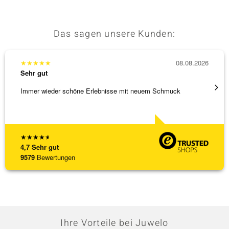
Das sagen unsere Kunden:
★
★
★
★
★
08.08.2026
★
★
★
Sehr gut
Sehr g
Immer wieder schöne Erlebnisse mit neuem Schmuck
Schnel
★
★
★
★
★
4,7
Sehr gut
9579
Bewertungen
Ihre Vorteile bei Juwelo