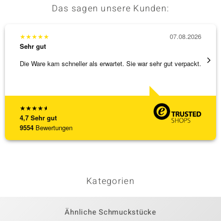
Das sagen unsere Kunden:
★
★
★
★
★
07.08.2026
★
★
★
Sehr gut
Sehr g
Die Ware kam schneller als erwartet. Sie war sehr gut verpackt.
Alles 
★
★
★
★
★
4,7
Sehr gut
9554
Bewertungen
Kategorien
Ähnliche Schmuckstücke