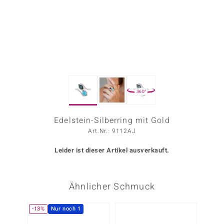
ors Edition
ana
Prince Designs
360°
o
Chic
Edelstein-Silberring mit Gold
Art.Nr.: 9112AJ
insell
Leider ist dieser Artikel ausverkauft.
n Vogue
 Show
Ähnlicher Schmuck
o Paraíso
-13%
Nur noch 1
-50%
Classics