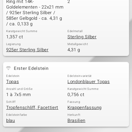
Ring mit 14K-
2
Goldelementen - 22x21 mm
/ 925er Sterling Silber /
585er Gelbgold - ca. 4,31 g
& Classics
/ ca. 0,133 g
Karatgewicht Summe
Edelmetall
Minerale
1,357 ct
Sterling Silber
Legierung
Metallgewicht
925er Sterling Silber
4,31 g
Erster Edelstein
Edelstein
Edelsteinvarietät
Topas
Londonblauer Topas
Anzahl und Größe
Karatgewicht Summe
1 à 7x5 mm
0,756 ct
Schliff
Fassung
Tropfenschliff, Facettiert
Krappenfassung
Edelsteinfarbe
Herkunft
blau
Brasilien