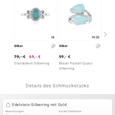
 JUWELO
remonti
uca
18
19-20
no Collection
Silber
Silber
Silber
ENTS BY DE MELO
79,- €
69,- €
99,- €
199,-
va
Grandidierit-Silberring
Blauer Pastell-Quarz-
Schwei
Silberring
Silberr
otenier
classi
 1894 Collection
Details des Schmuckstücks
ana
Edelstein-Silberring mit Gold
Abmessungen
Anzahl Edelsteine