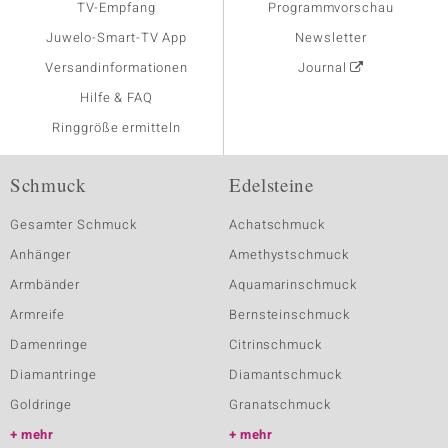
TV-Empfang
Programmvorschau
Juwelo-Smart-TV App
Newsletter
Versandinformationen
Journal
Hilfe & FAQ
Ringgröße ermitteln
Schmuck
Edelsteine
Gesamter Schmuck
Achatschmuck
Anhänger
Amethystschmuck
Armbänder
Aquamarinschmuck
Armreife
Bernsteinschmuck
Damenringe
Citrinschmuck
Diamantringe
Diamantschmuck
Goldringe
Granatschmuck
mehr
mehr