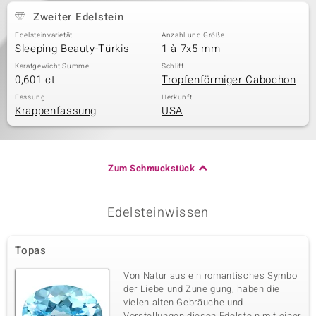
Zweiter Edelstein
Edelsteinvarietät
Anzahl und Größe
Sleeping Beauty-Türkis
1 à 7x5 mm
Karatgewicht Summe
Schliff
0,601 ct
Tropfenförmiger Cabochon
Fassung
Herkunft
Krappenfassung
USA
Zum Schmuckstück
Edelsteinwissen
Topas
Von Natur aus ein romantisches Symbol
der Liebe und Zuneigung, haben die
vielen alten Gebräuche und
Vorstellungen diesen Edelstein mit einer