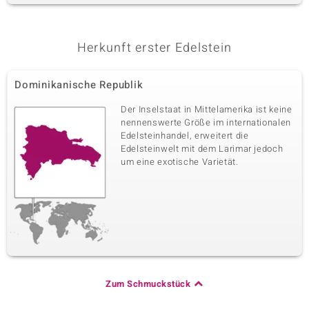
Karatgewicht Summe
Schliff
0,023 ct
Rundschliff
Herkunft erster Edelstein
Fassung
Herkunft
Krappenfassung
Kambodscha
Dominikanische Republik
Der Inselstaat in Mittelamerika ist keine
nennenswerte Größe im internationalen
Edelsteinhandel, erweitert die
Edelsteinwelt mit dem Larimar jedoch
um eine exotische Varietät.
Zum Schmuckstück