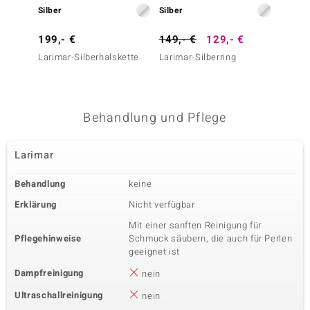
Vierter Edelstein
Silber
Silber
Silber
Edelsteinvarietät
Anzahl und Größe
Schweizblauer Topas
2 à 1,8 mm
199,- €
149,- €
129,- €
199,-
Karatgewicht Summe
Larimar-Silberhalskette
Schliff
Larimar-Silberring
Larimar
0,063 ct
Rundschliff
Fassung
Herkunft
Krappenfassung
Brasilien
Behandlung und Pflege
Fünfter Edelstein
Larimar
Edelsteinvarietät
Anzahl und Größe
Ratanakiri-Zirkon
1 à 1,5 mm
Behandlung
keine
Karatgewicht Summe
Schliff
0,018 ct
Rundschliff
Erklärung
Nicht verfügbar
Fassung
Herkunft
Mit einer sanften Reinigung für
Krappenfassung
Kambodscha
Pflegehinweise
Schmuck säubern, die auch für Perlen
geeignet ist
Dampfreinigung
nein
Sechster Edelstein
Ultraschallreinigung
nein
Edelsteinvarietät
Anzahl und Größe
Zirkon
2 à 1,3 mm