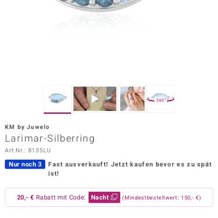
ors Edition
ana
Prince Designs
o
360°
Chic
KM by Juwelo
insell
Larimar-Silberring
Art.Nr.: 8135LU
n Vogue
Nur noch 3
Fast ausverkauft!
Jetzt kaufen bevor es zu spät
 Show
ist!
o Paraíso
20,- €
Rabatt mit Code:
Nacht
(Mindestbestellwert: 150,- €)
Classics