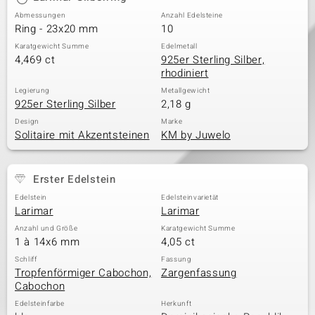
Abmessungen
Anzahl Edelsteine
Ring - 23x20 mm
10
Karatgewicht Summe
Edelmetall
4,469 ct
925er Sterling Silber,
rhodiniert
Legierung
Metallgewicht
925er Sterling Silber
2,18 g
Design
Marke
Solitaire mit Akzentsteinen
KM by Juwelo
Erster Edelstein
Edelstein
Edelsteinvarietät
Larimar
Larimar
Anzahl und Größe
Karatgewicht Summe
1 à 14x6 mm
4,05 ct
Schliff
Fassung
Tropfenförmiger Cabochon,
Zargenfassung
Cabochon
Edelsteinfarbe
Herkunft