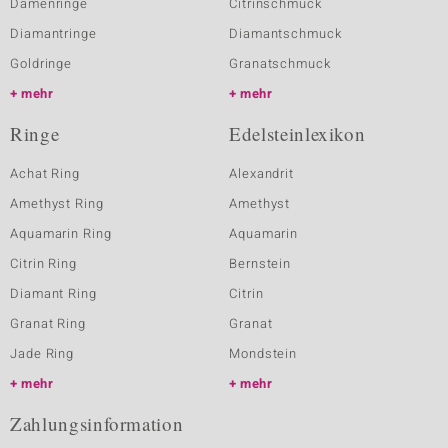
Damenringe
Citrinschmuck
Diamantringe
Diamantschmuck
Goldringe
Granatschmuck
mehr
mehr
Ringe
Edelsteinlexikon
Achat Ring
Alexandrit
Amethyst Ring
Amethyst
Aquamarin Ring
Aquamarin
Citrin Ring
Bernstein
Diamant Ring
Citrin
Granat Ring
Granat
Jade Ring
Mondstein
mehr
mehr
Zahlungsinformation