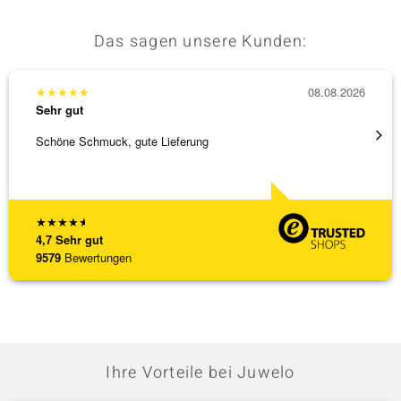
Das sagen unsere Kunden:
★
★
★
★
★
08.08.2026
★
★
★
Sehr gut
Sehr g
Schöne Schmuck, gute Lieferung
Immer 
★
★
★
★
★
4,7
Sehr gut
9579
Bewertungen
Ihre Vorteile bei Juwelo