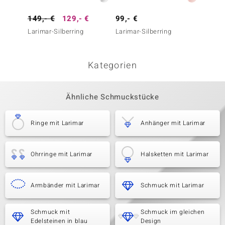
149,- €
129,- €
99,- €
399,-
Larimar-Silberring
Larimar-Silberring
Larima
Kategorien
Ähnliche Schmuckstücke
Ringe mit Larimar
Anhänger mit Larimar
Ohrringe mit Larimar
Halsketten mit Larimar
Armbänder mit Larimar
Schmuck mit Larimar
Schmuck mit
Schmuck im gleichen
Edelsteinen in blau
Design