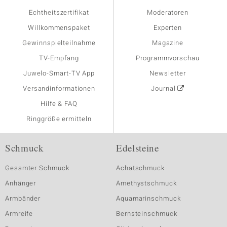
Echtheitszertifikat
Moderatoren
Willkommenspaket
Experten
Gewinnspielteilnahme
Magazine
TV-Empfang
Programmvorschau
Juwelo-Smart-TV App
Newsletter
Versandinformationen
Journal
Hilfe & FAQ
Ringgröße ermitteln
Schmuck
Edelsteine
Gesamter Schmuck
Achatschmuck
Anhänger
Amethystschmuck
Armbänder
Aquamarinschmuck
Armreife
Bernsteinschmuck