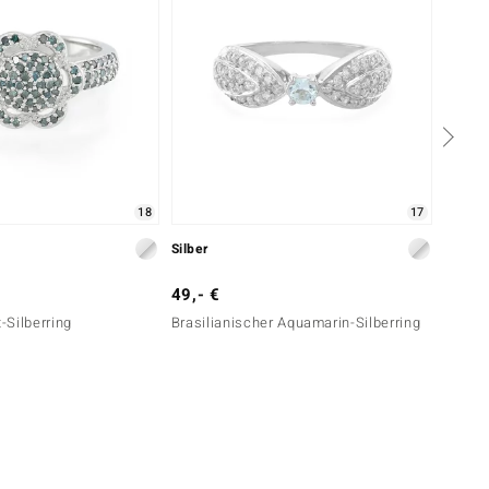
18
17
Silber
Silber
49,- €
199,-
Silberring
Brasilianischer Aquamarin-Silberring
Königs