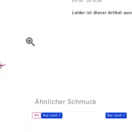
Onyx
Peridot
Art.Nr.: 2875OM
ns
♦ Silberhalsketten
TPC
Rhodolith
Spektro
k
♦ Silberohrringe
Leider ist dieser Artikel aus
Trends & Classics
Türkis
Turmal
♦ Silberanhänger
Vitale Minerale
n
Platinschmuck
Blau
Grün
Ähnlicher Schmuck
-8%
Nur noch 1
Nur noch 1