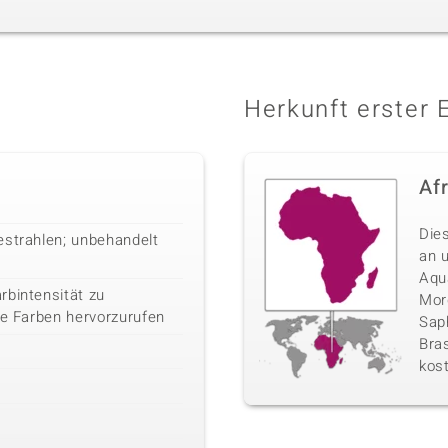
Herkunft erster 
Af
Die
estrahlen; unbehandelt
an 
Aqu
rbintensität zu
Morg
ge Farben hervorzurufen
Sap
Bras
kos