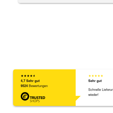
★
★
★
★
★
★
★
★
★
★
4,7
Sehr gut
Sehr gut
9524
Bewertungen
Schnelle Lieferu
wieder!