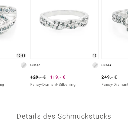
16-18
19
Silber
Silber
129,- €
119,- €
249,- €
ing
Fancy-Diamant-Silberring
Fancy-Diamant-
Details des Schmuckstücks