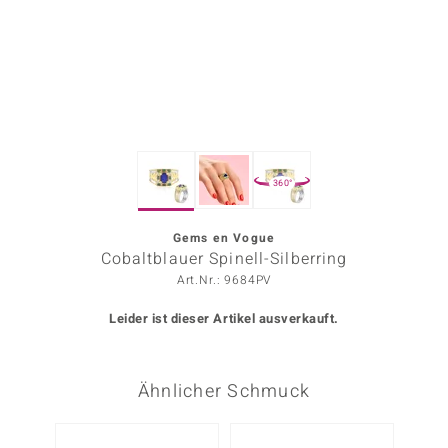
ors Edition
ana
Prince Designs
360°
o
Chic
Gems en Vogue
Cobaltblauer Spinell-Silberring
insell
Art.Nr.: 9684PV
n Vogue
Leider ist dieser Artikel ausverkauft.
 Show
Ähnlicher Schmuck
o Paraíso
Classics