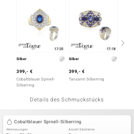
 JUWELO
remonti
uca
no Collection
17-20
17-18
ENTS BY DE MELO
Silber
Silber
Silbe
va
399,- €
399,- €
199,-
Cobaltblauer Spinell-
Tansanit-Silberring
Mezezo
otenier
Silberring
(de Me
 1894 Collection
Details des Schmuckstücks
ana
Cobaltblauer Spinell-Silberring
Abmessungen
Anzahl Edelsteine