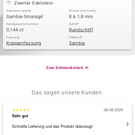
Zweiter Edelstein
Edelsteinvarietät
Anzahl und Größe
Sambia-Smaragd
8 à 1,8 mm
Karatgewicht Summe
Schliff
0,144 ct
Rundschliff
Fassung
Herkunft
Krappenfassung
Sambia
Zum Schmuckstück
Das sagen unsere Kunden:
★
★
★
★
★
08.08.2026
★
★
★
Sehr gut
Sehr g
Schnelle Lieferung und das Produkt überzeugt
Schöne