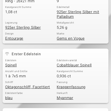
Ring - 26x21 mm
9
Karatgewicht Summe
Edelmetall
1,08 ct
925er Sterling Silber mit
Palladium
& Classics
Legierung
Metallgewicht
925er Sterling Silber
5,26 g
Minerale
Design
Marke
Entourage
Gems en Vogue
Erster Edelstein
Edelstein
Edelsteinvarietät
Spinell
Cobaltblauer Spinell
Anzahl und Größe
Karatgewicht Summe
1 à 7x5 mm
0,936 ct
Schliff
Fassung
Oktagonschliff, Facettiert
Krappenfassung
Edelsteinfarbe
Herkunft
blau
Myanmar